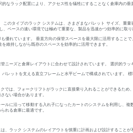
択的なラック配置により、アクセス性を犠牲にすることなく倉庫内の垂
す。 このタイプのラック システムは、さまざまなパレット サイズ、重
供し、ペースの速い環境では極めて重要な、製品を迅速かつ効率的に取
率も優れています。 垂直方向の保管スペースを最大限に活用することで
性を維持しながら既存のスペースを効率的に活用できます。
管ニーズと倉庫レイアウトに合わせて設計されています。 選択的ラッ
式で、パレットを支える直立フレームと水平ビームで構成されています。 
的ラックでは、フォークリフトがラックに直接乗り入れることができるため
適さない場合があります。
したレールに沿って移動する入れ子になったカートのシステムを利用し、
められる倉庫に最適です。
は、ラック システムのレイアウトを慎重に計画および設計することが