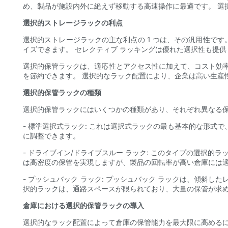
め、製品が施設内外に絶えず移動する高速操作に最適です。 選
選択的ストレージラックの利点
選択的ストレージラックの主な利点の 1 つは、その汎用性で
イズできます。 セレクティブ ラッキングは優れた選択性も提
選択的保管ラックは、適応性とアクセス性に加えて、コスト効
を節約できます。 選択的なラック配置により、企業は高い生産
選択的保管ラックの種類
選択的保管ラックにはいくつかの種類があり、それぞれ異なる保
- 標準選択式ラック: これは選択式ラックの最も基本的な形
に調整できます。
- ドライブイン/ドライブスルー ラック: このタイプの選択
は高密度の保管を実現しますが、製品の回転率が高い倉庫には
- プッシュバック ラック: プッシュバック ラックは、傾斜
択的ラックは、通路スペースが限られており、大量の保管が求
倉庫における選択的保管ラックの導入
選択的なラック配置によって倉庫の保管能力を最大限に高めるに