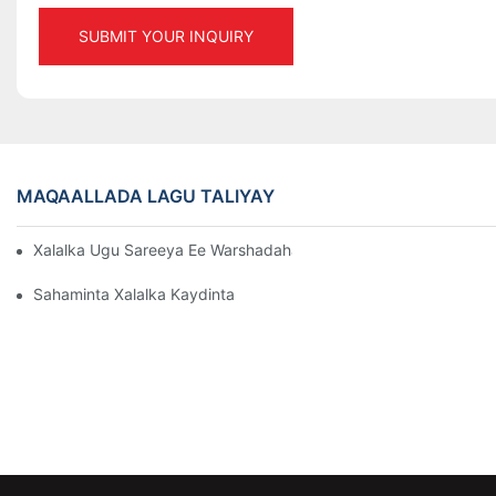
SUBMIT YOUR INQUIRY
MAQAALLADA LAGU TALIYAY
Xalalka Ugu Sareeya Ee Warshadaha Ee Maareynta Kaydka Wax
Sahaminta Xalalka Kaydinta Kaydinta Ee Wax Ku Oolka Ah Ee W