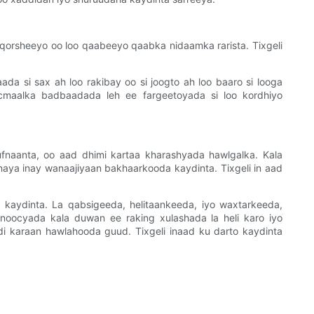
 qorsheeyo oo loo qaabeeyo qaabka nidaamka rarista. Tixgeli
da si sax ah loo rakibay oo si joogto ah loo baaro si looga
icmaalka badbaadada leh ee fargeetoyada si loo kordhiyo
fnaanta, oo aad dhimi kartaa kharashyada hawlgalka. Kala
aya inay wanaajiyaan bakhaarkooda kaydinta. Tixgeli in aad
kaydinta. La qabsigeeda, helitaankeeda, iyo waxtarkeeda,
noocyada kala duwan ee raking xulashada la heli karo iyo
i karaan hawlahooda guud. Tixgeli inaad ku darto kaydinta