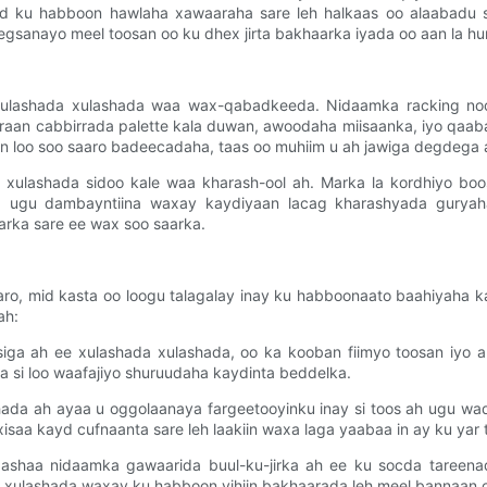
mid ku habboon hawlaha xawaaraha sare leh halkaas oo alaabadu s
sanayo meel toosan oo ku dhex jirta bakhaarka iyada oo aan la hur
 xulashada xulashada waa wax-qabadkeeda. Nidaamka racking noo
raan cabbirrada palette kala duwan, awoodaha miisaanka, iyo qaaba
fan loo soo saaro badeecadaha, taas oo muhiim u ah jawiga degdega 
a xulashada sidoo kale waa kharash-ool ah. Marka la kordhiyo b
, ugu dambayntiina waxay kaydiyaan lacag kharashyada guryah
rarka sare ee wax soo saarka.
karo, mid kasta oo loogu talagalay inay ku habboonaato baahiyaha
ah:
ga ah ee xulashada xulashada, oo ka kooban fiimyo toosan iyo a
a si loo waafajiyo shuruudaha kaydinta beddelka.
ashada ah ayaa u oggolaanaya fargeetooyinku inay si toos ah ugu w
xisaa kayd cufnaanta sare leh laakiin waxa laga yaabaa in ay ku yar
cmaashaa nidaamka gawaarida buul-ku-jirka ah ee ku socda tareena
xulashada waxay ku habboon yihiin bakhaarada leh meel bannaan o