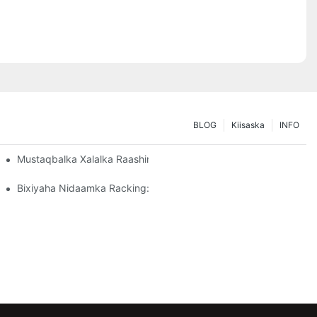
BLOG
Kiisaska
INFO
iyahaaga Kaydinta
Mustaqbalka Xalalka Raashinka Pallet: Isbeddellada Iyo Hal-Abu
Bixiyaha Nidaamka Racking: Qodobbada Muhiimka Ah Ee Door