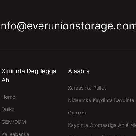
info@everunionstorage.co
Xiriirinta Degdegga
Alaabta
Ah
Xaraashka Pallet
Home
Nidaamka Kaydinta Kaydinta 
Dulka
Quruxda
OEM/ODM
Kaydinta Otomaatiga Ah & N
Kallaabanka