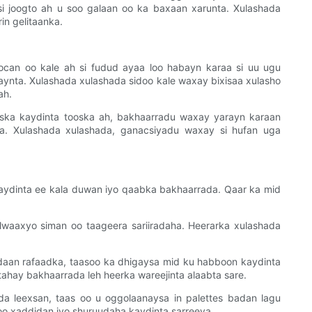
i joogto ah u soo galaan oo ka baxaan xarunta. Xulashada
in gelitaanka.
can oo kale ah si fudud ayaa loo habayn karaa si uu ugu
ynta. Xulashada xulashada sidoo kale waxay bixisaa xulasho
ah.
ooska kaydinta tooska ah, bakhaarradu waxay yarayn karaan
a. Xulashada xulashada, ganacsiyadu waxay si hufan uga
 kaydinta ee kala duwan iyo qaabka bakhaarrada. Qaar ka mid
lwaaxyo siman oo taageera sariiradaha. Heerarka xulashada
adaan rafaadka, taasoo ka dhigaysa mid ku habboon kaydinta
 tahay bakhaarrada leh heerka wareejinta alaabta sare.
da leexsan, taas oo u oggolaanaysa in palettes badan lagu
o xaddidan iyo shuruudaha kaydinta sarreeya.