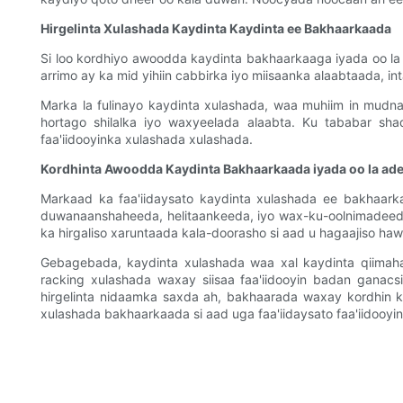
Hirgelinta Xulashada Kaydinta Kaydinta ee Bakhaarkaada
Si loo kordhiyo awoodda kaydinta bakhaarkaaga iyada oo la 
arrimo ay ka mid yihiin cabbirka iyo miisaanka alaabtaada, i
Marka la fulinayo kaydinta xulashada, waa muhiim in mudnaa
hortago shilalka iyo waxyeelada alaabta. Ku tababar sh
faa'iidooyinka xulashada xulashada.
Kordhinta Awoodda Kaydinta Bakhaarkaada iyada oo la ad
Markaad ka faa'iidaysato kaydinta xulashada ee bakhaark
duwanaanshaheeda, helitaankeeda, iyo wax-ku-oolnimadeeda,
ka hirgaliso xaruntaada kala-doorasho si aad u hagaajiso ha
Gebagebada, kaydinta xulashada waa xal kaydinta qiimaha
racking xulashada waxay siisaa faa'iidooyin badan ganac
hirgelinta nidaamka saxda ah, bakhaarada waxay kordhin k
xulashada bakhaarkaada si aad uga faa'iidaysato faa'iidoo