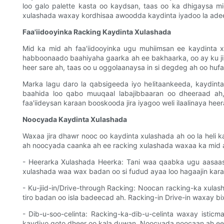
loo galo palette kasta oo kaydsan, taas oo ka dhigaysa 
xulashada waxay kordhisaa awoodda kaydinta iyadoo la adeeg
Faa'iidooyinka Racking Kaydinta Xulashada
Mid ka mid ah faa'iidooyinka ugu muhiimsan ee kaydinta
habboonaado baahiyaha gaarka ah ee bakhaarka, oo ay ku ji
heer sare ah, taas oo u oggolaanaysa in si degdeg ah oo hu
Marka lagu daro la qabsigeeda iyo helitaankeeda, kaydint
baahida loo qabo muuqaal labajibbaaran oo dheeraad ah
faa'iideysan karaan booskooda jira iyagoo weli ilaalinaya hee
Noocyada Kaydinta Xulashada
Waxaa jira dhawr nooc oo kaydinta xulashada ah oo la heli 
ah noocyada caanka ah ee racking xulashada waxaa ka mid 
- Heerarka Xulashada Heerka: Tani waa qaabka ugu aasaasi
xulashada waa wax badan oo si fudud ayaa loo hagaajin kara
- Ku-jiid-in/Drive-through Racking: Noocan racking-ka xul
tiro badan oo isla badeecad ah. Racking-in Drive-in waxay bi
- Dib-u-soo-celinta: Racking-ka-dib-u-celinta waxay isti
kaydiyo qoto dheer oo kala duwan. Noocyada noocaan ah ee 