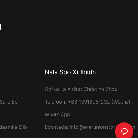
m
Nala Soo Xidhiidh
Qofka La Xiriira: Christina Zhou
Sare Ee
Telefoon: +86 13918961232 (Wechat ,
Whats App)
idaamka Dib
Boostada:
info@everunionstorage.com