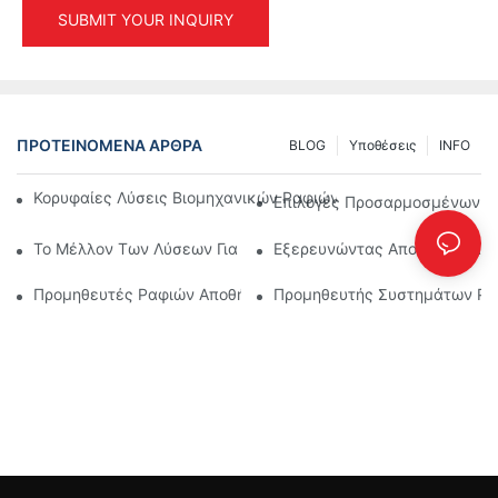
SUBMIT YOUR INQUIRY
ΠΡΟΤΕΙΝΌΜΕΝΑ ΆΡΘΡΑ
BLOG
Υποθέσεις
INFO
Κορυφαίες Λύσεις Βιομηχανικών Ραφιών Για Αποτελεσματική
Επιλογές Προσαρμοσμένων Ρ
Το Μέλλον Των Λύσεων Για Παλετοθήκες: Τάσεις Και Καινοτο
Εξερευνώντας Αποτελεσματικ
Προμηθευτές Ραφιών Αποθήκης: Τι Να Προσέξετε
Προμηθευτής Συστημάτων Ραφ