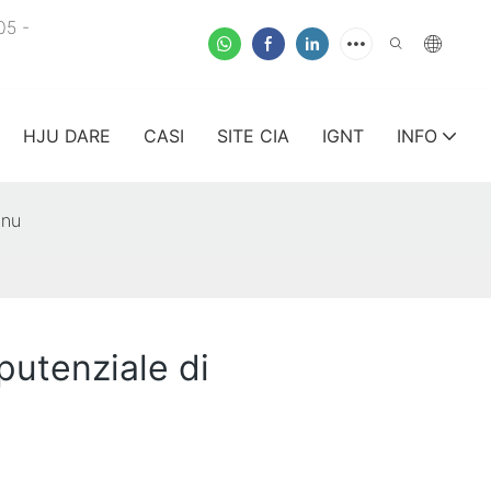
05 -
HJU DARE
CASI
SITE CIA
IGNT
INFO
inu
putenziale di