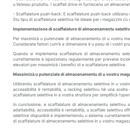
u listessu pruduttu. I scaffali drive-in furniscenu un almacen
- Scaffalature push-back: E scaffalature push-back utilizanu un
Stu tipu di scaffalatura selettiva hè ideale per i magazzini cù 
Implementazione di scaffalature di almacenamentu seletti
Per maximizà u putenziale di almacenamentu di u vostru maga
Cunsiderate fattori cum'è a dimensione è u pesu di i vostri pru
Quandu si implementa scaffalature di almacenamentu selettiv
currettamente è ispezionatu regularmente per prevene incident
elevatori per massimizà i benefici di e scaffalature selettive.
Massimizà u putenziale di almacenamentu di u vostru magaz
Utilizendu scaffalature di almacenamentu selettive in u vostr
accessibilità è rentabilità, u racking selettivu hè una scel
scaffalature selettive in a vostra struttura per simplificà l'ope
In cunclusione, e scaffalature di almacenamentu selettivu
adattabilità, accessibilità è rentabilità, u scaffale selettivu
selettive dispunibili è implementendu u sistema currettamente,
di scaffalature di almacenamentu selettive in u vostru magazz