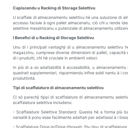
Capiscendu u Racking di Storage Selettivu
U scaffale di almacenamentu selettivu hè una suluzione di alm
accessu faciule à ogni pallet almacenatu, ciò chì u rende idea
selettive massimizanu u putenziale di almacenamentu utilizendu
I Benefici di u Racking di Storage Selettivu
Unu di i principali vantaghji di u almacenamentu selettivu hè
magazzinu, cumprese diverse dimensioni di pallet, capacità di
di i prudutti, chì hè cruciale in ambienti veloci.
In più di a so adattabilità è accessibilità, u almacenament
quadrati supplementari, risparmiendu infine soldi nantu à i cost
produttività.
Tipi di scaffalature di almacenamentu selettivu
Ci sò parechji tippi di scaffalature di almacenamentu selett
scaffalatura selettiva includenu:
- Scaffalature Selettive Standard: Questa hè a forma più basica
versatili è ponu esse facilmente adattati per adattassi à i bi
- Scaffalature Drive-in/Drive-through: Stu tipu di scaffalature 