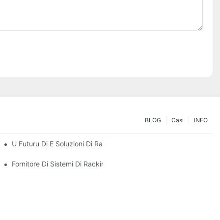
BLOG
Casi
INFO
ogni Di Almacenamentu
U Futuru Di E Soluzioni Di Rack Per Pallet: Tendenze È Innuvazion
Fornitore Di Sistemi Di Racking: Fattori Chjave Per Sceglie U Part