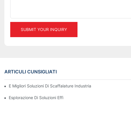
SUBMIT YOUR INQUIRY
ARTICULI CUNSIGLIATI
E Migliori Soluzioni Di Scaffalature Industriali Per Una Gestione
Esplorazione Di Soluzioni Efficaci Di Rack Di Magazzinaggio Per