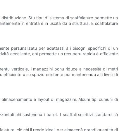
distribuzione. Stu tipu di sistema di scaffalature permette un
antemente in entrata è in uscita da a struttura. E scaffalature
mente persunalizatu per adattassi à i bisogni specifichi di un
ività eccellente, chì permette un recuperu rapidu è efficiente
entu verticale, i magazzini ponu riduce a necessità di metri
u efficiente u so spaziu esistente pur mantenendu alti livelli di
di almacenamentu è layout di magazzini. Alcuni tipi cumuni di
zontali chì sustenenu i pallet. I scaffali selettivi standard sò
falature, ciò chì li rende ideali per almacenà grandi quantità di