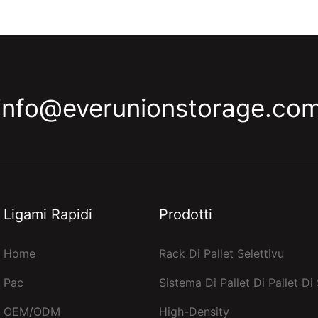
info@everunionstorage.co
Ligami Rapidi
Prodotti
Home
Rack Di Pallet Selettivu
Pac
Sistema Di Pallet Di Pallet Di
OEM/ODM
High-Density