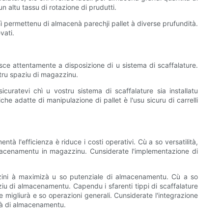
 altu tassu di rotazione di prudutti.
chì permettenu di almacenà parechji pallet à diverse prufundità.
vati.
ce attentamente a disposizione di u sistema di scaffalature.
ostru spaziu di magazzinu.
curatevi chì u vostru sistema di scaffalature sia installatu
e adatte di manipulazione di pallet è l'usu sicuru di carrelli
 l'efficienza è riduce i costi operativi. Cù a so versatilità,
 almacenamentu in magazzinu. Cunsiderate l'implementazione di
zzini à maximizà u so putenziale di almacenamentu. Cù a so
paziu di almacenamentu. Capendu i sfarenti tippi di scaffalature
e migliurà e so operazioni generali. Cunsiderate l'integrazione
ità di almacenamentu.