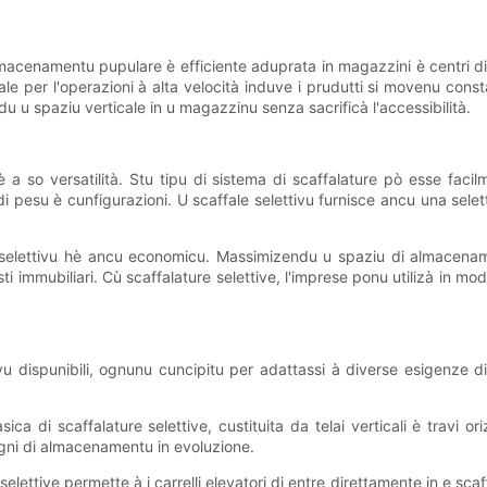
acenamentu pupulare è efficiente aduprata in magazzini è centri di 
le per l'operazioni à alta velocità induve i prudutti si movenu const
 u spaziu verticale in u magazzinu senza sacrificà l'accessibilità.
 a so versatilità. Stu tipu di sistema di scaffalature pò esse facil
 pesu è cunfigurazioni. U scaffale selettivu furnisce ancu una selett
u selettivu hè ancu economicu. Massimizendu u spaziu di almacenam
i immubiliari. Cù scaffalature selettive, l'imprese ponu utilizà in mod
ivu dispunibili, ognunu cuncipitu per adattassi à diverse esigenze 
 di scaffalature selettive, custituita da telai verticali è travi oriz
sogni di almacenamentu in evoluzione.
selettive permette à i carrelli elevatori di entre direttamente in e scaf