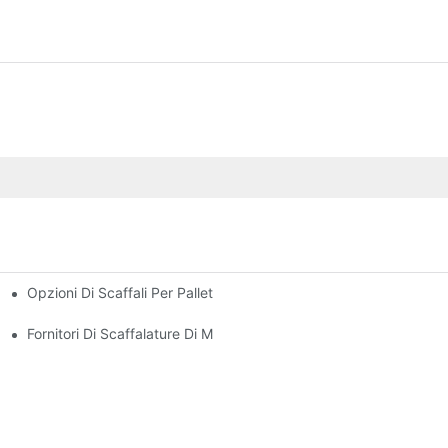
Opzioni Di Scaffali Per Pallet Persunalizati: Adattà I Vostri Bis
 Efficiente Di U Magazzinu
 Ogni Industria
Fornitori Di Scaffalature Di Magazzini: Ciò Chì Cercà