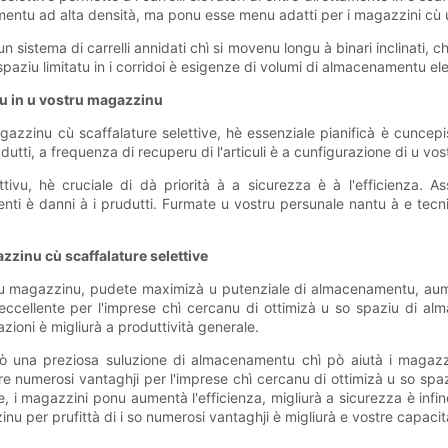
amentu ad alta densità, ma ponu esse menu adatti per i magazzini cù un
 sistema di carrelli annidati chì si movenu longu à binari inclinati, 
spaziu limitatu in i corridoi è esigenze di volumi di almacenamentu ele
vu in u vostru magazzinu
zzinu cù scaffalature selettive, hè essenziale pianificà è cuncepis
dutti, a frequenza di recuperu di l'articuli è a cunfigurazione di u v
u, hè cruciale di dà priorità à a sicurezza è à l'efficienza. Assi
i è danni à i prudutti. Furmate u vostru persunale nantu à e tecnich
zinu cù scaffalature selettive
u magazzinu, pudete maximizà u putenziale di almacenamentu, aumentà
ta eccellente per l'imprese chì cercanu di ottimizà u so spaziu di
razioni è migliurà a produttività generale.
 sò una preziosa suluzione di almacenamentu chì pò aiutà i maga
 offre numerosi vantaghji per l'imprese chì cercanu di ottimizà u so s
 i magazzini ponu aumentà l'efficienza, migliurà a sicurezza è infin
inu per prufittà di i so numerosi vantaghji è migliurà e vostre capac