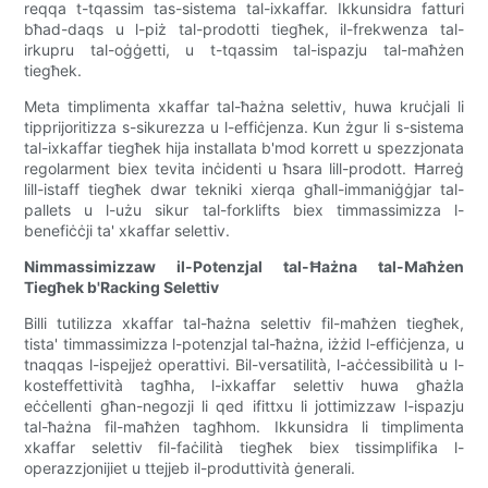
reqqa t-tqassim tas-sistema tal-ixkaffar. Ikkunsidra fatturi
bħad-daqs u l-piż tal-prodotti tiegħek, il-frekwenza tal-
irkupru tal-oġġetti, u t-tqassim tal-ispazju tal-maħżen
tiegħek.
Meta timplimenta xkaffar tal-ħażna selettiv, huwa kruċjali li
tipprijoritizza s-sikurezza u l-effiċjenza. Kun żgur li s-sistema
tal-ixkaffar tiegħek hija installata b'mod korrett u spezzjonata
regolarment biex tevita inċidenti u ħsara lill-prodott. Ħarreġ
lill-istaff tiegħek dwar tekniki xierqa għall-immaniġġjar tal-
pallets u l-użu sikur tal-forklifts biex timmassimizza l-
benefiċċji ta' xkaffar selettiv.
Nimmassimizzaw il-Potenzjal tal-Ħażna tal-Maħżen
Tiegħek b'Racking Selettiv
Billi tutilizza xkaffar tal-ħażna selettiv fil-maħżen tiegħek,
tista' timmassimizza l-potenzjal tal-ħażna, iżżid l-effiċjenza, u
tnaqqas l-ispejjeż operattivi. Bil-versatilità, l-aċċessibilità u l-
kosteffettività tagħha, l-ixkaffar selettiv huwa għażla
eċċellenti għan-negozji li qed ifittxu li jottimizzaw l-ispazju
tal-ħażna fil-maħżen tagħhom. Ikkunsidra li timplimenta
xkaffar selettiv fil-faċilità tiegħek biex tissimplifika l-
operazzjonijiet u ttejjeb il-produttività ġenerali.