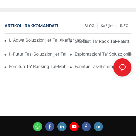
ARTIKOLI RAKKOMANDATI
BLOG
Każijiet
INFO
L-Aqwa Soluzzjonijiet Ta' Xkaffar Industrijali Għal Ġestjoni Effiċ
Għażliet Ta' Rack Tal-Paletti Pe
Il-Futur Tas-Soluzzjonijiet Tal-Pallet Rack: Xejriet U Innovazzjonij
Esplorazzjoni Ta' Soluzzjonijiet
Fornituri Ta' Racking Tal-Maħżen: X'Għandek Tfittex
Fornitur Tas-Sistema Tal-Ixkaff