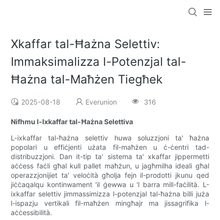
Xkaffar tal-Ħażna Selettiv:
Immaksimalizza l-Potenzjal tal-
Ħażna tal-Maħżen Tiegħek
2025-08-18
Everunion
316
Nifhmu l-Ixkaffar tal-Ħażna Selettiva
L-ixkaffar tal-ħażna selettiv huwa soluzzjoni ta' ħażna
popolari u effiċjenti użata fil-maħżen u ċ-ċentri tad-
distribuzzjoni. Dan it-tip ta' sistema ta' xkaffar jippermetti
aċċess faċli għal kull pallet maħżun, u jagħmilha ideali għal
operazzjonijiet ta' veloċità għolja fejn il-prodotti jkunu qed
jiċċaqalqu kontinwament 'il ġewwa u 'l barra mill-faċilità. L-
ixkaffar selettiv jimmassimizza l-potenzjal tal-ħażna billi juża
l-ispazju vertikali fil-maħżen mingħajr ma jissagrifika l-
aċċessibilità.