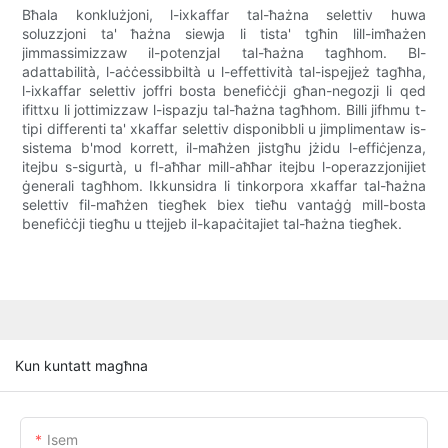
Bħala konklużjoni, l-ixkaffar tal-ħażna selettiv huwa
soluzzjoni ta' ħażna siewja li tista' tgħin lill-imħażen
jimmassimizzaw il-potenzjal tal-ħażna tagħhom. Bl-
adattabilità, l-aċċessibbiltà u l-effettività tal-ispejjeż tagħha,
l-ixkaffar selettiv joffri bosta benefiċċji għan-negozji li qed
ifittxu li jottimizzaw l-ispazju tal-ħażna tagħhom. Billi jifhmu t-
tipi differenti ta' xkaffar selettiv disponibbli u jimplimentaw is-
sistema b'mod korrett, il-maħżen jistgħu jżidu l-effiċjenza,
itejbu s-sigurtà, u fl-aħħar mill-aħħar itejbu l-operazzjonijiet
ġenerali tagħhom. Ikkunsidra li tinkorpora xkaffar tal-ħażna
selettiv fil-maħżen tiegħek biex tieħu vantaġġ mill-bosta
benefiċċji tiegħu u ttejjeb il-kapaċitajiet tal-ħażna tiegħek.
Kun kuntatt magħna
Isem