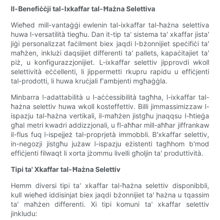
Il-Benefiċċji tal-Ixkaffar tal-Ħażna Selettiva
Wieħed mill-vantaġġi ewlenin tal-ixkaffar tal-ħażna selettiva
huwa l-versatilità tiegħu. Dan it-tip ta' sistema ta' xkaffar jista'
jiġi personalizzat faċilment biex jaqdi l-bżonnijiet speċifiċi ta'
maħżen, inklużi daqsijiet differenti ta' pallets, kapaċitajiet ta'
piż, u konfigurazzjonijiet. L-ixkaffar selettiv jipprovdi wkoll
selettività eċċellenti, li jippermetti rkupru rapidu u effiċjenti
tal-prodotti, li huwa kruċjali f'ambjenti mgħaġġla.
Minbarra l-adattabilità u l-aċċessibilità tagħha, l-ixkaffar tal-
ħażna selettiv huwa wkoll kosteffettiv. Billi jimmassimizzaw l-
ispazju tal-ħażna vertikali, il-maħżen jistgħu jnaqqsu l-ħtieġa
għal metri kwadri addizzjonali, u fl-aħħar mill-aħħar jiffrankaw
il-flus fuq l-ispejjeż tal-proprjetà immobbli. B'xkaffar selettiv,
in-negozji jistgħu jużaw l-ispazju eżistenti tagħhom b'mod
effiċjenti filwaqt li xorta jżommu livelli għoljin ta' produttività.
Tipi ta' Xkaffar tal-Ħażna Selettiv
Hemm diversi tipi ta' xkaffar tal-ħażna selettiv disponibbli,
kull wieħed iddisinjat biex jaqdi bżonnijiet ta' ħażna u tqassim
ta' maħżen differenti. Xi tipi komuni ta' xkaffar selettiv
jinkludu: