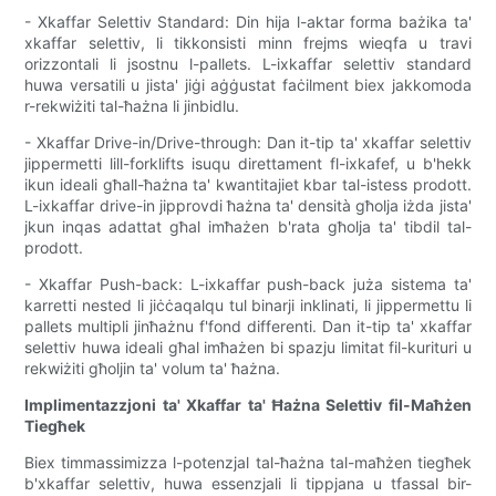
- Xkaffar Selettiv Standard: Din hija l-aktar forma bażika ta'
xkaffar selettiv, li tikkonsisti minn frejms wieqfa u travi
orizzontali li jsostnu l-pallets. L-ixkaffar selettiv standard
huwa versatili u jista' jiġi aġġustat faċilment biex jakkomoda
r-rekwiżiti tal-ħażna li jinbidlu.
- Xkaffar Drive-in/Drive-through: Dan it-tip ta' xkaffar selettiv
jippermetti lill-forklifts isuqu direttament fl-ixkafef, u b'hekk
ikun ideali għall-ħażna ta' kwantitajiet kbar tal-istess prodott.
L-ixkaffar drive-in jipprovdi ħażna ta' densità għolja iżda jista'
jkun inqas adattat għal imħażen b'rata għolja ta' tibdil tal-
prodott.
- Xkaffar Push-back: L-ixkaffar push-back juża sistema ta'
karretti nested li jiċċaqalqu tul binarji inklinati, li jippermettu li
pallets multipli jinħażnu f'fond differenti. Dan it-tip ta' xkaffar
selettiv huwa ideali għal imħażen bi spazju limitat fil-kurituri u
rekwiżiti għoljin ta' volum ta' ħażna.
Implimentazzjoni ta' Xkaffar ta' Ħażna Selettiv fil-Maħżen
Tiegħek
Biex timmassimizza l-potenzjal tal-ħażna tal-maħżen tiegħek
b'xkaffar selettiv, huwa essenzjali li tippjana u tfassal bir-