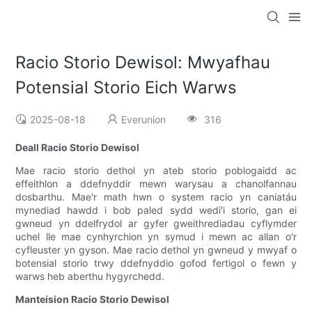
Racio Storio Dewisol: Mwyafhau
Potensial Storio Eich Warws
2025-08-18
Everunion
316
Deall Racio Storio Dewisol
Mae racio storio dethol yn ateb storio poblogaidd ac
effeithlon a ddefnyddir mewn warysau a chanolfannau
dosbarthu. Mae'r math hwn o system racio yn caniatáu
mynediad hawdd i bob paled sydd wedi'i storio, gan ei
gwneud yn ddelfrydol ar gyfer gweithrediadau cyflymder
uchel lle mae cynhyrchion yn symud i mewn ac allan o'r
cyfleuster yn gyson. Mae racio dethol yn gwneud y mwyaf o
botensial storio trwy ddefnyddio gofod fertigol o fewn y
warws heb aberthu hygyrchedd.
Manteision Racio Storio Dewisol