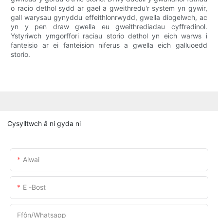
o racio dethol sydd ar gael a gweithredu'r system yn gywir,
gall warysau gynyddu effeithlonrwydd, gwella diogelwch, ac
yn y pen draw gwella eu gweithrediadau cyffredinol.
Ystyriwch ymgorffori raciau storio dethol yn eich warws i
fanteisio ar ei fanteision niferus a gwella eich galluoedd
storio.
Cysylltwch â ni gyda ni
Alwai
E -bost
Ffôn/whatsapp