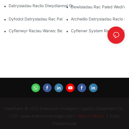
Datrysiadau Raclio Diwydiannol Gorau Ar Gyfer Rheoli Warws Eff
Dewisiadau Rac Paled Wedi'u H
Dyfodol Datrysiadau Rac Pallet: Tueddiadau Ac Arloesiadau
Archwilio Datrysiadau Racio Sto
Cyflenwyr Raciau Warws: Beth I Chwilio Amdano
Cyflenwr System Racio: Ffacto
Hawlfraint © 2025 Everunion Intelligent Logistics Equipment Co.,
LTD - www.everunionstorage.com |
Map o'r Wefan
|
Polisi
Preifatrwydd