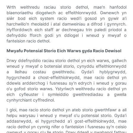
Wrth weithredu raciau storio dethol, mae'n hanfodol
blaenoriaethu diogelwch ac effeithlonrwydd. Gwnewch yn
siŵr bod eich system racio wedi'i gosod yn gywir a'i
harchwilio'n rheolaidd i atal damweiniau a difrod i gynnyrch.
Hyfforddwch eich staff ar dechnegau trin paledi priodol a
defnyddio fforch godi yn ddiogel i wneud y mwyaf o
fanteision racio dethol.
Mwyafu Potensial Storio Eich Warws gyda Racio Dewisol
Drwy ddefnyddio raciau storio dethol yn eich warws, gallwch
wneud y mwyaf o botensial storio, cynyddu effeithlonrwydd
a lleihau costau gweithredu. Gyda'i hyblygrwydd,
hygyrchedd a chost-effeithiolrwydd, mae racio dethol yn
ddewis ardderchog i fusnesau sy'n edrych i wneud y gorau
o'u gofod storio warws. Ystyriwch weithredu racio dethol yn
eich cyfleuster i symleiddio gweithrediadau a gwella
cynhyrchiant cyffredinol.
I gloi, mae racio storio dethol yn ateb storio gwerthfawr a all
helpu warysau i wneud y mwyaf o'u potensial storio. Gyda'i
addasrwydd, ei hygyrchedd a'i gost-effeithiolrwydd, mae
racio dethol yn cynnig nifer o fanteision i fusnesau sy'n ceisio
gwneud y gorau o'u lle storio. Drwy ddeall y gwahanol fathau