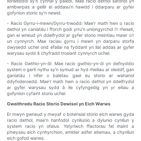
llorweddol sy'n cynnal y paledi. Mae racio dethol safonol yn
amlbwrpas a gellir ei addasu'n hawdd i ddarparu ar gyfer
gofynion storio sy'n newid.
- Racio Gyrru-i-mewn/Gyrru-trwodd: Mae'r math hwn o racio
dethol yn caniatáu i fforch godi yrru'n uniongyrchol i'r rheseli,
gan ei wneud yn ddelfrydol ar gyfer storio meintiau mawr o'r
un cynnyrch. Mae raciau gyrru i mewn yn darparu storfa
dwysedd uchel ond efallai na fyddant yn llai addas ar gyfer
warysau sydd â chyfradd trosiant cynnyrch uchel.
- Racio Gwthio-yn-ôl: Mae racio gwthio-yn-ôl yn defnyddio
system o gerti nythu sy'n symud ar hyd rheiliau ar oleddf, gan
ganiatáu i nifer o baletau gael eu storio ar wahanol
ddyfnderoedd. Mae'r math hwn o racio dethol yn ddelfrydol
ar gyfer warysau sydd â lle cyfyngedig yn yr eiliau a
gofynion cyfaint storio uchel.
Gweithredu Racio Storio Dewisol yn Eich Warws
Er mwyn gwneud y mwyaf o botensial storio eich warws gyda
racio dethol, mae'n hanfodol cynllunio a dylunio cynllun y
system racio yn ofalus. Ystyriwch ffactorau fel maint a
phwysau eich cynhyrchion, amlder adfer eitemau, a chynllun
eich gofod warws.