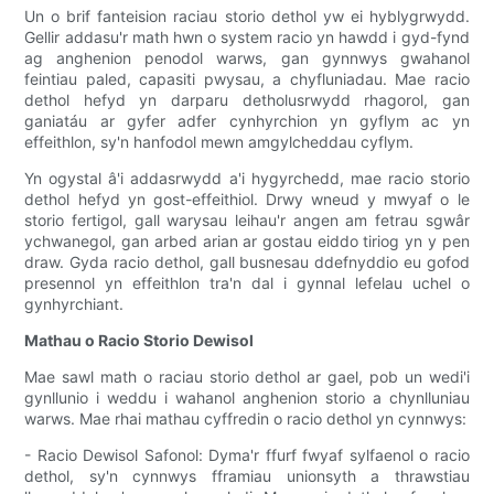
Un o brif fanteision raciau storio dethol yw ei hyblygrwydd.
Gellir addasu'r math hwn o system racio yn hawdd i gyd-fynd
ag anghenion penodol warws, gan gynnwys gwahanol
feintiau paled, capasiti pwysau, a chyfluniadau. Mae racio
dethol hefyd yn darparu detholusrwydd rhagorol, gan
ganiatáu ar gyfer adfer cynhyrchion yn gyflym ac yn
effeithlon, sy'n hanfodol mewn amgylcheddau cyflym.
Yn ogystal â'i addasrwydd a'i hygyrchedd, mae racio storio
dethol hefyd yn gost-effeithiol. Drwy wneud y mwyaf o le
storio fertigol, gall warysau leihau'r angen am fetrau sgwâr
ychwanegol, gan arbed arian ar gostau eiddo tiriog yn y pen
draw. Gyda racio dethol, gall busnesau ddefnyddio eu gofod
presennol yn effeithlon tra'n dal i gynnal lefelau uchel o
gynhyrchiant.
Mathau o Racio Storio Dewisol
Mae sawl math o raciau storio dethol ar gael, pob un wedi'i
gynllunio i weddu i wahanol anghenion storio a chynlluniau
warws. Mae rhai mathau cyffredin o racio dethol yn cynnwys:
- Racio Dewisol Safonol: Dyma'r ffurf fwyaf sylfaenol o racio
dethol, sy'n cynnwys fframiau unionsyth a thrawstiau