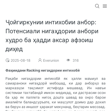
Ҷойгиркунии интихобии анбор:
Потенсиали нигаҳдории анбори
худро ба ҳадди аксар афзоиш
диҳед
2025-08-18
Everunion
316
Фаҳмидани Racking нигаҳдории интихобӣ
Рақаби нигаҳдории интихобӣ як ҳалли маъмул ва
самараноки нигаҳдорӣ мебошад, ки дар анборҳо ва
марказҳои тақсимот истифода мешавад. Ин навъи
системаи тахтабандӣ имкон медиҳад, ки дастрасии осон
ба ҳар як паллета нигоҳ дошта шавад ва онро барои
амалиёти баландсуръате, ки маҳсулот доимо дар дохил
ва берун аз иншоот ҳаракат мекунанд, беҳтарин месозад.