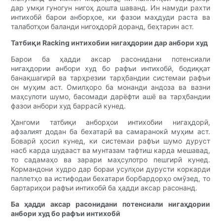
дар умқи гуногун нигоҳ дошта шаванд. Ин намуди рахти
интихобӣ барои анборҳое, ки фазои маҳдуди раста ва
талаботҳои баланди нигоҳдорӣ доранд, беҳтарин аст.
Татбиқи Racking интихобии нигаҳдории дар анбори худ
Барои ба ҳадди аксар расонидани потенсиали
нигаҳдории анбори худ бо рафъи интихобӣ, бодиққат
банақшагирӣ ва тарҳрезии тарҳбандии системаи рафъи
он муҳим аст. Омилҳоро ба монанди андоза ва вазни
маҳсулоти шумо, басомади дарёфти ашё ва тарҳбандии
фазои анбори худ баррасӣ кунед.
Ҳангоми татбиқи анборҳои интихобии нигаҳдорӣ,
афзалият додан ба бехатарӣ ва самаранокӣ муҳим аст.
Боварӣ ҳосил кунед, ки системаи рафъи шумо дуруст
насб карда шудааст ва мунтазам тафтиш карда мешавад,
то садамаҳо ва зарари маҳсулотро пешгирӣ кунед.
Кормандони худро дар бораи усулҳои дурусти коркарди
паллетҳо ва истифодаи бехатари борбардорҳо омӯзед, то
бартариҳои рафъи интихобӣ ба ҳадди аксар расонанд.
Ба ҳадди аксар расонидани потенсиали нигаҳдории
анбори худ бо рафъи интихобӣ