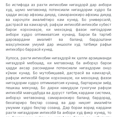
Бо истифода аз рахти интихобии нигаҳдорӣ дар анбори
худ, шумо метавонед потенсиали нигаҳдории худро ба
ҳадди аксар афзоиш диҳед, самаранокиро афзоиш диҳед
ва хароҷоти амалиётиро кам кунед. Бо универсалӣ,
дастрасӣ ва камхарҷӣ, рафҳои интихобӣ интихоби хубест
барои корхонаҳое, ки мехоҳанд фазои нигоҳдории
анбори худро оптимизатсия кунанд. Барои ба тартиб
даровардани амалиёт ва баланд бардоштани
маҳсулнокии умумӣ дар иншооти худ татбиқи рафъи
интихобро баррасӣ кунед.
Хулоса, рахти интихобии нигаҳдорӣ як ҳалли арзишманди
нигаҳдорӣ мебошад, ки метавонад ба анборҳо барои
ҳадди аксар расонидани потенсиали нигаҳдории онҳо
кӯмак кунад. Бо мутобиқшавӣ, дастрасӣ ва камхарҷӣ,
рафҳои интихобӣ барои корхонаҳое, ки мехоҳанд фазои
нигоҳдории худро оптимизатсия кунанд, бартариҳои зиёд
пешкаш мекунад. Бо дарки намудҳои гуногуни рафҳои
интихобӣ мавҷудбуда ва дуруст татбиқ кардани система,
анборҳо метавонанд самаранокиро баланд бардорад,
бехатариро беҳтар созанд ва дар ниҳоят амалиёти
умумии худро беҳтар созанд. Дар бораи ворид кардани
рахти нигаҳдории интихобӣ ба анбори худ фикр кунед, то