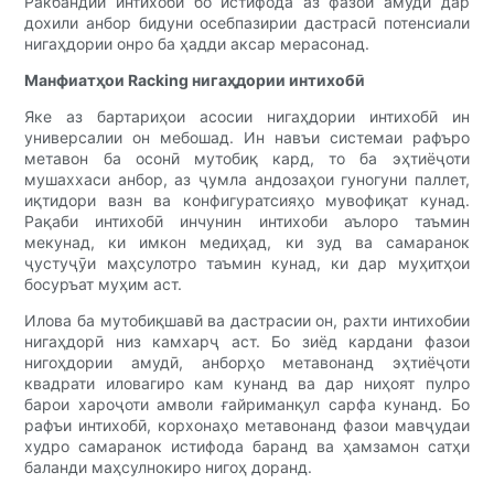
Ракбандии интихобӣ бо истифода аз фазои амудӣ дар
дохили анбор бидуни осебпазирии дастрасӣ потенсиали
нигаҳдории онро ба ҳадди аксар мерасонад.
Манфиатҳои Racking нигаҳдории интихобӣ
Яке аз бартариҳои асосии нигаҳдории интихобӣ ин
универсалии он мебошад. Ин навъи системаи рафъро
метавон ба осонӣ мутобиқ кард, то ба эҳтиёҷоти
мушаххаси анбор, аз ҷумла андозаҳои гуногуни паллет,
иқтидори вазн ва конфигуратсияҳо мувофиқат кунад.
Рақаби интихобӣ инчунин интихоби аълоро таъмин
мекунад, ки имкон медиҳад, ки зуд ва самаранок
ҷустуҷӯи маҳсулотро таъмин кунад, ки дар муҳитҳои
босуръат муҳим аст.
Илова ба мутобиқшавӣ ва дастрасии он, рахти интихобии
нигаҳдорӣ низ камхарҷ аст. Бо зиёд кардани фазои
нигоҳдории амудӣ, анборҳо метавонанд эҳтиёҷоти
квадрати иловагиро кам кунанд ва дар ниҳоят пулро
барои хароҷоти амволи ғайриманқул сарфа кунанд. Бо
рафъи интихобӣ, корхонаҳо метавонанд фазои мавҷудаи
худро самаранок истифода баранд ва ҳамзамон сатҳи
баланди маҳсулнокиро нигоҳ доранд.