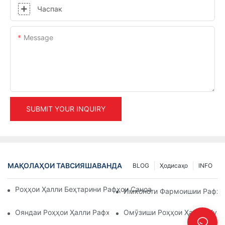
Часпак
Message
SUBMIT YOUR INQUIRY
МАҚОЛАҲОИ ТАВСИЯШАВАНДА
BLOG
Ҳодисаҳо
INFO
Роҳҳои Ҳалли Беҳтарини Рафҳои Саноатӣ Барои Идоракуни
Имконоти Фармоишии Рафҳои
Ояндаи Роҳҳои Ҳалли Рафҳои Паллетӣ: Тамоюлҳо Ва Навов
Омӯзиши Роҳҳои Ҳалли Муас