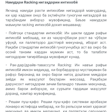
Намудҳои Racking нигаҳдории интихобӣ
Якчанд намуди рахти интихобии нигаҳдорӣ мавҷуданд,
ки ҳар кадоми онҳо ба эҳтиёҷоти гуногуни нигаҳдорӣ ва
тарҳбандии анборҳо мувофиқанд. Баъзе намудҳои
маъмули racking интихобӣ дохил мешаванд:
- Пойгоҳи стандартии интихобӣ: Ин шакли оддии рафъи
интихобӣ мебошад, ки аз чаҳорчӯбаҳои рост ва чӯбҳои
уфуқӣ, ки паллетҳоро дастгирӣ мекунанд, иборат аст.
Рақаби стандартии интихобӣ гуногунҷабҳа аст ва онро ба
осонӣ танзим кардан мумкин аст, то ба талаботи
нигоҳдории тағирёбанда мувофиқат кунад.
- Рак-дар/драйв-тавассути Racking: Ин навъи рафъи
интихобӣ имкон медиҳад, ки борбардорҳо мустақиман ба
рафҳо биронанд ва онро барои нигоҳ доштани миқдори
зиёди як маҳсулот беҳтарин месозад. Рақабҳои
дарунсохт нигоҳдории зичии баландро таъмин мекунанд,
аммо барои анборҳое, ки суръати гардиши маҳсулот
доранд, камтар мувофиқанд.
- Решаи пуш-қафо: Решаи пуш-қафо системаи аробаҳои
лонаеро истифода мебарад, ки бо рельсҳои моил ҳаракат
мекунанд ва имкон медиҳанд, ки паллетҳои сершумор