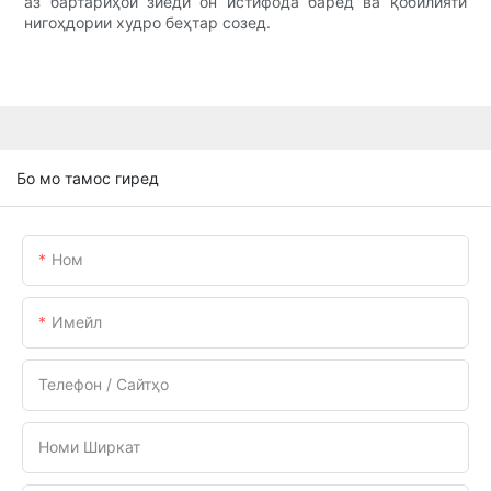
аз бартариҳои зиёди он истифода баред ва қобилияти
нигоҳдории худро беҳтар созед.
Бо мо тамос гиред
Ном
Имейл
Телефон / Сайтҳо
Номи Ширкат