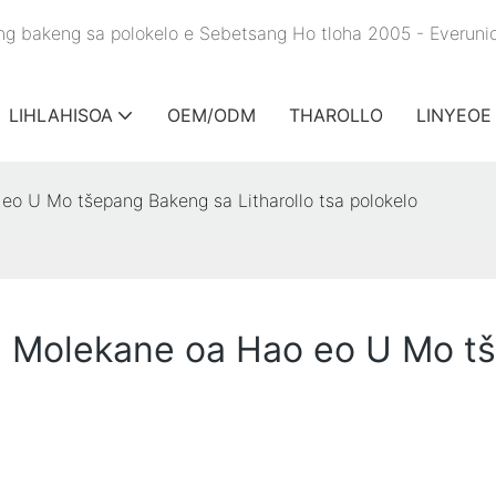
king bakeng sa polokelo e Sebetsang Ho tloha 2005 - Everun
LIHLAHISOA
OEM/ODM
THAROLLO
LINYEOE
 eo U Mo tšepang Bakeng sa Litharollo tsa polokelo
et: Molekane oa Hao eo U Mo 