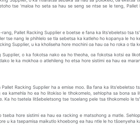
etoho tse 'maloa ho seta sa hau se seng se ntse se le teng, Pallet R
-rang, Pallet Racking Supplier e boetse e fana ka lits'ebeletso tsa ts'
aller tse nang le phihlelo se tla sebetsa ka katleho ho kopanya le 
king Supplier, u ka kholiseha hore mochini oa hau oa ho roka o tla 
ng Supplier, o ka fokotsa nako ea ho theoha, oa fokotsa kotsi ea liko
potlako le ka mokhoa o atlehileng ho etsa hore sistimi ea hau ea ma
allet Racking Supplier ha a emise moo. Ba fana ka lits'ebeletso tsa
ea kamehla ho ea ho litokiso le tlhokomelo, sehlopha sa bona sa lit
le. Ka ho tsetela litšebeletsong tse tsoelang pele tsa tlhokomelo le ts
ho tseba hore sistimi ea hau ea racking e matsohong a matle. Sehlop
hore u ka tsepamisa maikutlo khoebong ea hau ntle le ho tšoenyeha ka