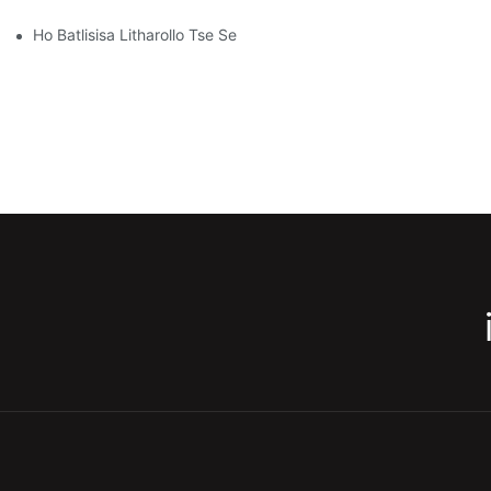
Ho Batlisisa Litharollo Tse Sebetsang Tsa Ho Boloka Li-Racking