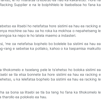
acking Supplier e na le boiphihlelo le lisebelisoa ho fana ka
ebetso ea litsebi ho netefatsa hore sistimi ea hau ea racking e
ho kenya mochine oa hau oa ho roka ka mokhoa o nepahetseng le
kenngoa ka nepo le ho latela maemo a indasteri.
tsi, 'me oa netefatsa bophelo bo bolelele ba sistimi ea hau ea
rang-rang e sebetse ka potlako, kahoo o ka tsepamisa maikutlo
 tlhokomelo e tsoelang pele le ts'ehetso ho boloka sistimi ea
sebi se tla etsa bonnete ba hore sistimi ea hau ea racking e
'ehetso, u ka lelefatsa bophelo ba sistimi ea hau ea racking le
ha sa bona sa litsebi se tla ba teng ho fana ka tlhokomelo le
 tharollo ea polokelo ea hau.