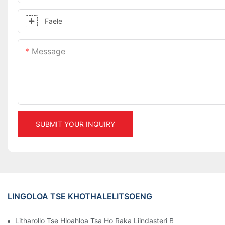
Faele
Message
SUBMIT YOUR INQUIRY
LINGOLOA TSE KHOTHALELITSOENG
Litharollo Tse Hloahloa Tsa Ho Raka Liindasteri Bakeng Sa Tsam