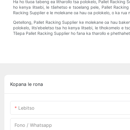
Ha ho tluoa tabeng ea litharollo tsa polokelo, Pallet Racking
ho kenya litsebi, le tšehetso e tsoelang pele, Pallet Rackin
Racking Supplier e le molekane oa hau oa polokelo, o ka rua 
Qetellong, Pallet Racking Supplier ke molekane oa hau bakeng 
polokelo, lits'ebeletso tsa ho kenya litsebi, le tlhokomelo e 
Tšepa Pallet Racking Supplier ho fana ka tharollo e phethah
Kopana le rona
Lebitso
Fono / Whatsapp