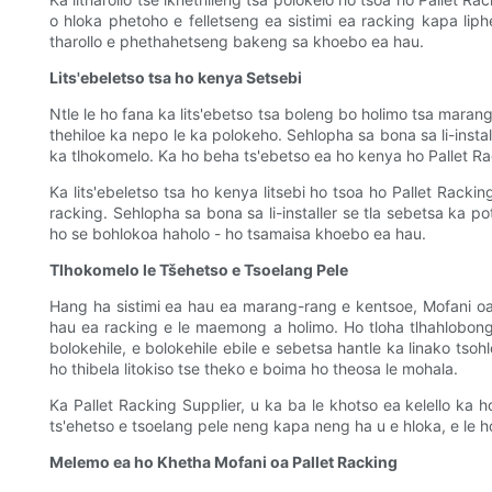
o hloka phetoho e felletseng ea sistimi ea racking kapa liph
tharollo e phethahetseng bakeng sa khoebo ea hau.
Lits'ebeletso tsa ho kenya Setsebi
Ntle le ho fana ka lits'ebetso tsa boleng bo holimo tsa marang
thehiloe ka nepo le ka polokeho. Sehlopha sa bona sa li-inst
ka tlhokomelo. Ka ho beha ts'ebetso ea ho kenya ho Pallet Rac
Ka lits'ebeletso tsa ho kenya litsebi ho tsoa ho Pallet Racki
racking. Sehlopha sa bona sa li-installer se tla sebetsa ka 
ho se bohlokoa haholo - ho tsamaisa khoebo ea hau.
Tlhokomelo le Tšehetso e Tsoelang Pele
Hang ha sistimi ea hau ea marang-rang e kentsoe, Mofani oa P
hau ea racking e le maemong a holimo. Ho tloha tlhahlobong 
bolokehile, e bolokehile ebile e sebetsa hantle ka linako tsoh
ho thibela litokiso tse theko e boima ho theosa le mohala.
Ka Pallet Racking Supplier, u ka ba le khotso ea kelello ka 
ts'ehetso e tsoelang pele neng kapa neng ha u e hloka, e le 
Melemo ea ho Khetha Mofani oa Pallet Racking