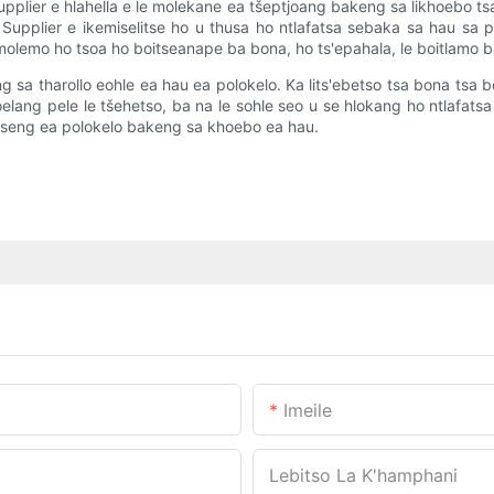
 Supplier e hlahella e le molekane ea tšeptjoang bakeng sa likhoebo t
g Supplier e ikemiselitse ho u thusa ho ntlafatsa sebaka sa hau sa p
molemo ho tsoa ho boitseanape ba bona, ho ts'epahala, le boitlamo b
sa tharollo eohle ea hau ea polokelo. Ka lits'ebetso tsa bona tsa bo
tsoelang pele le tšehetso, ba na le sohle seo u se hlokang ho ntlafa
etseng ea polokelo bakeng sa khoebo ea hau.
Imeile
Lebitso La K'hamphani