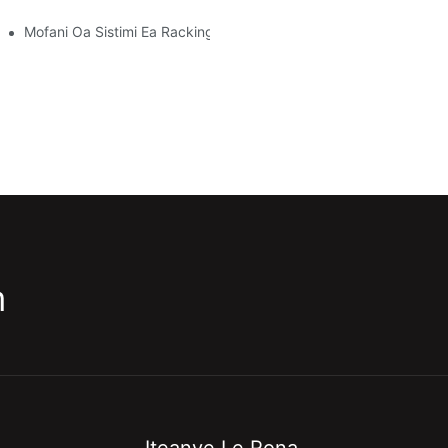
Mofani Oa Sistimi Ea Racking: Lintlha Tsa Bohlokoa Bakeng Sa
m
Iteanye Le Rona