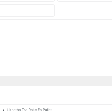
Likhetho Tsa Rake Ea Pallet E Ikhethileng: Ho Lokisetsa Litlhoko
aiso E Sebetsang Ea Ntlo Ea Bolulo