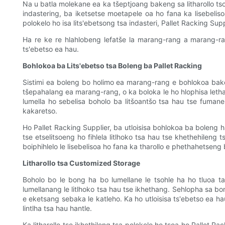
Na u batla molekane ea ka tšeptjoang bakeng sa litharollo tso
indastering, ba iketsetse moetapele oa ho fana ka lisebeli
polokelo ho isa lits'ebetsong tsa indasteri, Pallet Racking Sup
Ha re ke re hlahlobeng lefatše la marang-rang a marang-ran
ts'ebetso ea hau.
Bohlokoa ba Lits'ebetso tsa Boleng ba Pallet Racking
Sistimi ea boleng bo holimo ea marang-rang e bohlokoa baken
tšepahalang ea marang-rang, o ka boloka le ho hlophisa lethath
lumella ho sebelisa boholo ba litšoantšo tsa hau tse fumane
kakaretso.
Ho Pallet Racking Supplier, ba utloisisa bohlokoa ba boleng h
tse etselitsoeng ho fihlela litlhoko tsa hau tse khethehileng
boiphihlelo le lisebelisoa ho fana ka tharollo e phethahetsen
Litharollo tsa Customized Storage
Boholo bo le bong ha bo lumellane le tsohle ha ho tluoa tab
lumellanang le litlhoko tsa hau tse ikhethang. Sehlopha sa bona
e eketsang sebaka le katleho. Ka ho utloisisa ts'ebetso ea ha
lintlha tsa hau hantle.
Ka litharollo tse ikhethileng tsa polokelo ho tsoa ho Pallet R