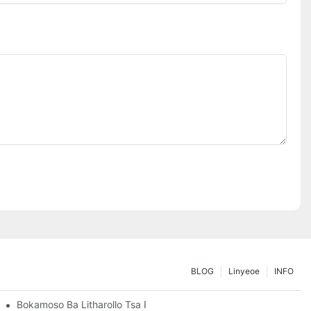
BLOG
Linyeoe
INFO
 Tsa Hao Tsa Polokelo
Bokamoso Ba Litharollo Tsa Pallet Rack: Mekhoa Le Lintho Tse 