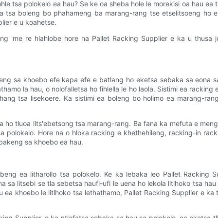
hle tsa polokelo ea hau? Se ke oa sheba hole le morekisi oa hau ea t
soa tsa boleng bo phahameng ba marang-rang tse etselitsoeng ho e
plier e u koahetse.
g 'me re hlahlobe hore na Pallet Racking Supplier e ka u thusa j
g sa khoebo efe kapa efe e batlang ho eketsa sebaka sa eona sa po
amo la hau, o nolofalletsa ho fihlella le ho laola. Sistimi ea racking 
hang tsa lisekoere. Ka sistimi ea boleng bo holimo ea marang-rang,
a ho tluoa lits'ebetsong tsa marang-rang. Ba fana ka mefuta e mengat
 tsa polokelo. Hore na o hloka racking e khethehileng, racking-in ra
g bakeng sa khoebo ea hau.
eng ea litharollo tsa polokelo. Ke ka lebaka leo Pallet Racking Sup
 sa litsebi se tla sebetsa haufi-ufi le uena ho lekola litlhoko tsa hau 
u ea khoebo le litlhoko tsa lethathamo, Pallet Racking Supplier e k
acking Supplier, o ka ntlafatsa sebaka sa hau sa polokelo, oa eketsa t