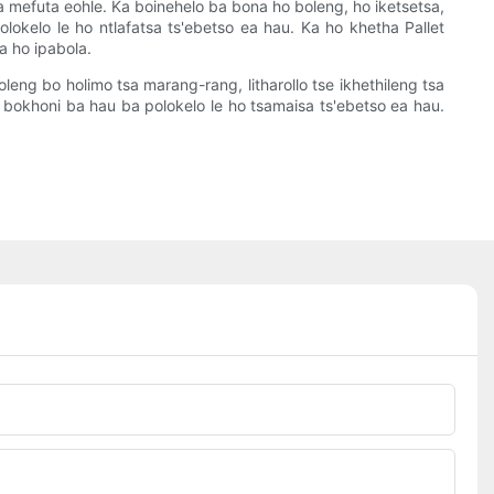
sa mefuta eohle. Ka boinehelo ba bona ho boleng, ho iketsetsa,
olokelo le ho ntlafatsa ts'ebetso ea hau. Ka ho khetha Pallet
a ho ipabola.
leng bo holimo tsa marang-rang, litharollo tse ikhethileng tsa
tsa bokhoni ba hau ba polokelo le ho tsamaisa ts'ebetso ea hau.