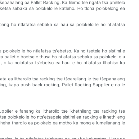
šepahalang oa Pallet Racking. Ka lilemo tse ngata tsa phihlelo
ketsa sebaka sa polokelo le katleho. Ho tloha polokelong ea
oang ho ntlafatsa sebaka sa hau sa polokelo le ho ntlafatsa
lokelo le ho ntlafatsa ts'ebetso. Ka ho tsetela ho sistimi e
ea pallet e boetse e thusa ho ntlafatsa sebaka sa polokelo, e u
 o ka nolofatsa ts'ebetso ea hau le ho ntlafatsa tlhahiso ka
a ea litharollo tsa racking tse tšoarellang le tse tšepahalang
cking, kapa push-back racking, Pallet Racking Supplier e na le
plier e fanang ka litharollo tse ikhethileng tsa racking tse
tsa polokelo le ho nts'etsapele sistimi ea racking e ikhethileng
a theha tharollo ea polokelo ea motho ka mong e lumellanang le
lhahiso, le ho ntlafatsa ts'ebetso ea hau ka kakaretso. Hore na