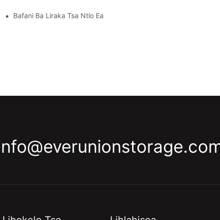
 Bakeng Sa Indasteri E 'Ngoe Le E 'Ngoe
Bafani Ba Liraka Tsa Ntlo Ea Bolulo: Seo U Lokelang Ho Se Batla
info@everunionstorage.co
Lihokelo Tse
Lihlahisoa