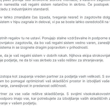
 in namestila vaš regalni sistem natančno in skrbno. Če postopek 
ladu z industrijskimi standardi.
lov lahko zmanjšate čas izpada, tveganje nesreč in zagotovite dol
sistem v hipu zagnala in deloval, vi pa se boste lahko osredotočili n
etnih regalov tu ne ustavi. Ponujajo stalne vzdrževalne in podporne s
ovnjakov zagotovila, da bo vaš regalni sistem vedno varen, zaneslj
sistema in se izognete dragim popravilom v prihodnosti.
ste, da je vaš regalni sistem v dobrih rokah. Njihova ekipa strokovn
oje podjetje, ne da bi vas skrbelo za vašo rešitev za shranjevanje.
 izstopa kot zaupanja vreden partner za podjetja vseh velikosti. S svo
am bo pomagal optimizirati vaš skladiščni prostor in izboljšati vaše
nanje, zanesljivost in predanost odličnosti.
rtner za vse vaše rešitve skladiščenja. S svojimi visokokakovostnim
dporo imajo vse, kar potrebujete za izboljšanje vaših skladiščnih zm
vanje v vašem podjetju.