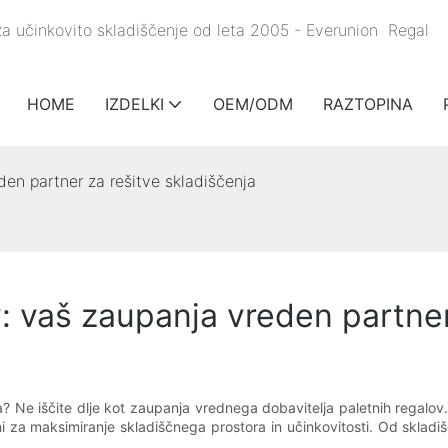
v za učinkovito skladiščenje od leta 2005 - Everunion
Regal
HOME
IZDELKI
OEM/ODM
RAZTOPINA
den partner za rešitve skladiščenja
v: vaš zaupanja vreden partner
? Ne iščite dlje kot zaupanja vrednega dobavitelja paletnih regalov. 
 za maksimiranje skladiščnega prostora in učinkovitosti. Od skladišč