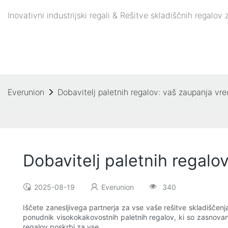
Inovativni industrijski regali & Rešitve skladiščnih regalo
Everunion
Dobavitelj paletnih regalov: vaš zaupanja vre
Dobavitelj paletnih regalo
2025-08-19
Everunion
340
Iščete zanesljivega partnerja za vse vaše rešitve skladiščenja
ponudnik visokokakovostnih paletnih regalov, ki so zasnovani
regalov poskrbi za vse.