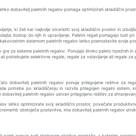
hko dobavitelj paletnih regalov pomaga optimizirati skladiščni prosto
je, ki želi kar najbolje izkoristiti svoj skladiščni prostor in izboljš
 olajša dostop do njih in upravljanje. Paletni regali pomagajo tudi 
im kakovostnim sistemom paletnih regalov lahko poenostavite svoje pos
gre za sisteme paletnih regalov. Ponujajo široko paleto trpežnih in z
i potrebujete selektivne regale, regale za vstavljanje ali regale za 
 Zato dobavitelj paletnih regalov ponuja prilagojene rešitve za re
 potrebe po skladiščenju in razvila prilagojen regalni sistem, ki 
bavitelj paletnih regalov ustvari prilagojeno rešitev za shranjevanj
lov lahko optimizirate svoj skladiščni prostor, povečate produktivno
prememb obstoječe postavitve, ima dobavitelj paletnih regalov stro
lj palet ponuja tudi strokovne storitve montaže, s katerimi zagoto