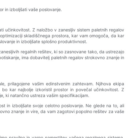
r in izboljšati vaše poslovanje.
ati učinkovitost. Z naložbo v zanesljiv sistem paletnih regalov
pri optimizaciji skladiščnega prostora, kar vam omogoča, da kar
lovanje in izboljšate splošno produktivnost.
anesljivih regalnih rešitev, ki so zasnovane tako, da ustrezajo
potiskanje, ima dobavitelj paletnih regalov strokovno znanje in
gale, prilagojene vašim edinstvenim zahtevam. Njihova ekipa
bo kar najbolje izkoristil prostor in povečal učinkovitost. Z
e, ki natančno ustreza vašim specifikacijam.
st in izboljšate svoje celotno poslovanje. Ne glede na to, ali
kovno znanje in vire, da vam zagotovi popolno rešitev za vaše
vimo pravilno in varno namestitev vašega regalnega sistema.