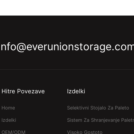
info@everunionstorage.co
Hitre Povezave
Izdelki
Home
Selektivni Stojalo Za Paleto
Izdelki
Sistem Za Shranjevanje Paletn
OEM/ODM
Visoko Gostoto