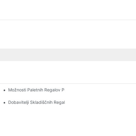
Možnosti Paletnih Regalov Po Meri: Prilagoditev Vašim Potrebam
e Skladišč
ko Panogo
Dobavitelji Skladiščnih Regalov: Na Kaj Morate Biti Pozorni