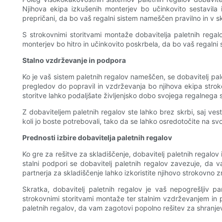
Njihova ekipa izkušenih monterjev bo učinkovito sestavila
prepričani, da bo vaš regalni sistem nameščen pravilno in v sk
S strokovnimi storitvami montaže dobavitelja paletnih rega
monterjev bo hitro in učinkovito poskrbela, da bo vaš regalni 
Stalno vzdrževanje in podpora
Ko je vaš sistem paletnih regalov nameščen, se dobavitelj pal
pregledov do popravil in vzdrževanja bo njihova ekipa strok
storitve lahko podaljšate življenjsko dobo svojega regalnega 
Z dobaviteljem paletnih regalov ste lahko brez skrbi, saj ve
koli jo boste potrebovali, tako da se lahko osredotočite na sv
Prednosti izbire dobavitelja paletnih regalov
Ko gre za rešitve za skladiščenje, dobavitelj paletnih regalov
stalni podpori se dobavitelj paletnih regalov zavezuje, da v
partnerja za skladiščenje lahko izkoristite njihovo strokovno z
Skratka, dobavitelj paletnih regalov je vaš nepogrešljiv pa
strokovnimi storitvami montaže ter stalnim vzdrževanjem in po
paletnih regalov, da vam zagotovi popolno rešitev za shranje