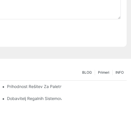
BLOG
Primeri
INFO
 Po Skladiščenju
Prihodnost Rešitev Za Paletne Regale: Trendi In Inovacije
Dobavitelj Regalnih Sistemov: Ključni Dejavniki Za Izbiro Pravega