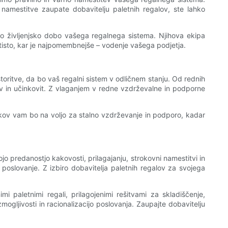
namestitve zaupate dobavitelju paletnih regalov, ste lahko
go življenjsko dobo vašega regalnega sistema. Njihova ekipa
a tisto, kar je najpomembnejše – vodenje vašega podjetja.
toritve, da bo vaš regalni sistem v odličnem stanju. Od rednih
iv in učinkovit. Z vlaganjem v redne vzdrževalne in podporne
jakov vam bo na voljo za stalno vzdrževanje in podporo, kadar
jo predanostjo kakovosti, prilagajanju, strokovni namestitvi in
 poslovanje. Z izbiro dobavitelja paletnih regalov za svojega
i paletnimi regali, prilagojenimi rešitvami za skladiščenje,
ogljivosti in racionalizacijo poslovanja. Zaupajte dobavitelju