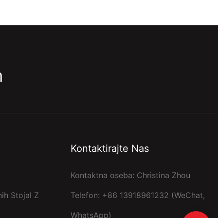
m
Kontaktirajte Nas
Kontaktna oseba: Christina Zhou
ih Stojal Z
Telefon: +86 13918961232 (WeChat,
WhatsApp)