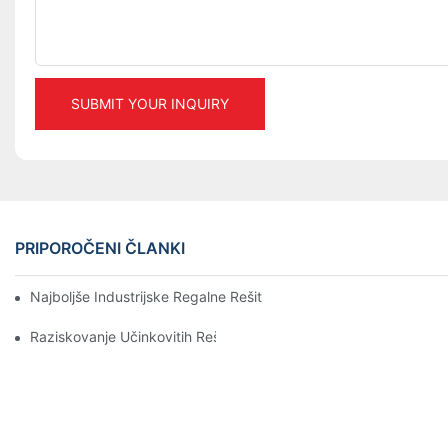
SUBMIT YOUR INQUIRY
PRIPOROČENI ČLANKI
Najboljše Industrijske Regalne Rešitve Za Učinkovito Upravljanj
Raziskovanje Učinkovitih Rešitev Za Skladiščne Regale Za Vsa