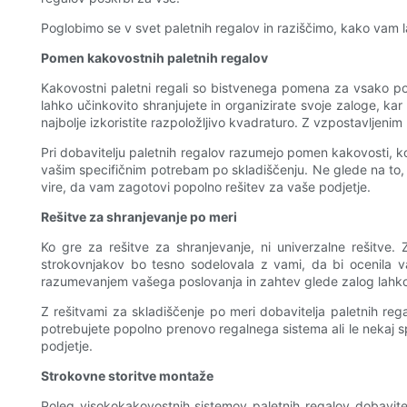
Poglobimo se v svet paletnih regalov in raziščimo, kako vam la
Pomen kakovostnih paletnih regalov
Kakovostni paletni regali so bistvenega pomena za vsako podjet
lahko učinkovito shranjujete in organizirate svoje zaloge, kar
najbolje izkoristite razpoložljivo kvadraturo. Z vzpostavljen
Pri dobavitelju paletnih regalov razumejo pomen kakovosti, ko 
vašim specifičnim potrebam po skladiščenju. Ne glede na to, al
vire, da vam zagotovi popolno rešitev za vaše podjetje.
Rešitve za shranjevanje po meri
Ko gre za rešitve za shranjevanje, ni univerzalne rešitve.
strokovnjakov bo tesno sodelovala z vami, da bi ocenila vaše
razumevanjem vašega poslovanja in zahtev glede zalog lahko do
Z rešitvami za skladiščenje po meri dobavitelja paletnih rega
potrebujete popolno prenovo regalnega sistema ali le nekaj s
podjetje.
Strokovne storitve montaže
Poleg visokokakovostnih sistemov paletnih regalov dobavite