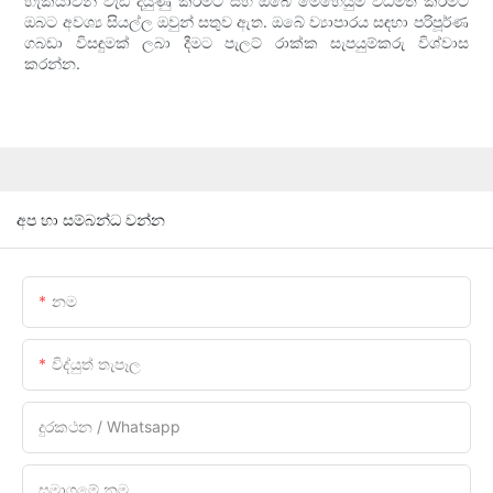
හැකියාවන් වැඩි දියුණු කිරීමට සහ ඔබේ මෙහෙයුම් විධිමත් කිරීමට
ඔබට අවශ්‍ය සියල්ල ඔවුන් සතුව ඇත. ඔබේ ව්‍යාපාරය සඳහා පරිපූර්ණ
ගබඩා විසඳුමක් ලබා දීමට පැලට් රාක්ක සැපයුම්කරු විශ්වාස
කරන්න.
අප හා සම්බන්ධ වන්න
නම
විද්යුත් තැපෑල
දුරකථන / Whatsapp
සමාගමේ නම