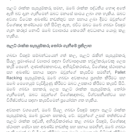
පැලට් රාක්ක සැපයුම්කරු සමඟ, ඔබේ රාක්ක පද්ධතිය හොඳ අතේ
ඇති බව දැන ගැනීමෙන් ඔබට මනසේ සාමය ලබා ගත හැකිය. ඔබට
අවශ්‍ය විටෙක අඛණ්ඩ නඩත්තුව සහ සහාය ලබා දීමට ඔවුන්ගේ
විශේෂඥ කණ්ඩායම එහි සිටිනු ඇත, එවිට ඔබට ඔබේ ගබඩා විසඳුම
ගැන කරදර නොවී ඔබේ ව්‍යාපාරය කෙරෙහි අවධානය යොමු කළ
හැකිය.
පැලට් රාක්ක සැපයුම්කරු තෝරා ගැනීමේ ප්‍රතිලාභ
ගබඩා විසඳුම් සම්බන්ධයෙන් ගත් කල, පැලට් රැකින් සැපයුම්කරු
සියලු ප්‍රමාණයේ ව්‍යාපාර සඳහා විශ්වාසදායක හවුල්කරුවෙකු ලෙස
කැපී පෙනේ. ගුණාත්මකභාවය, අභිරුචිකරණය, විශේෂඥ ස්ථාපනය
සහ අඛණ්ඩ සහාය සඳහා ඔවුන්ගේ කැපවීම සමඟින්, Pallet
Racking සැපයුම්කරු ඔබේ ගබඩා අවකාශය ප්‍රශස්ත කිරීමට සහ
ඔබේ මෙහෙයුම් වැඩිදියුණු කිරීමට ඔබට උපකාර කිරීමට කැපවී සිටී.
ඔබේ ගබඩා සහකරු ලෙස පැලට් රාක්ක සැපයුම්කරු තෝරා
ගැනීමෙන්, ඔබට ඔවුන්ගේ විශේෂඥතාව, විශ්වසනීයත්වය සහ
විශිෂ්ටත්වය සඳහා කැපවීමෙන් ප්‍රයෝජන ගත හැකිය.
අවසාන වශයෙන්, ඔබේ සියලු ගබඩා විසඳුම් සඳහා පැලට් රාක්ක
සැපයුම්කරු ඔබේ ප්‍රධාන සහකරු වේ. ඔවුන්ගේ උසස් තත්ත්වයේ
පැලට් රාක්ක පද්ධති, අභිරුචිකරණය කළ ගබඩා විසඳුම්, විශේෂඥ
ස්ථාපන සේවා සහ අඛණ්ඩ නඩත්තු සහ සහාය සමඟින්, ඔබේ ගබඩා