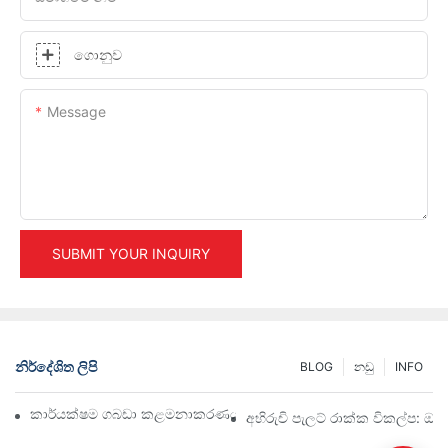
ගොනුව
Message
SUBMIT YOUR INQUIRY
නිර්දේශිත ලිපි
BLOG
නඩු
INFO
කාර්යක්ෂම ගබඩා කළමනාකරණය සඳහා ඉහළම කාර්මික රාක්ක විසඳු
අභිරුචි පැලට් රාක්ක විකල්ප: ඔබ