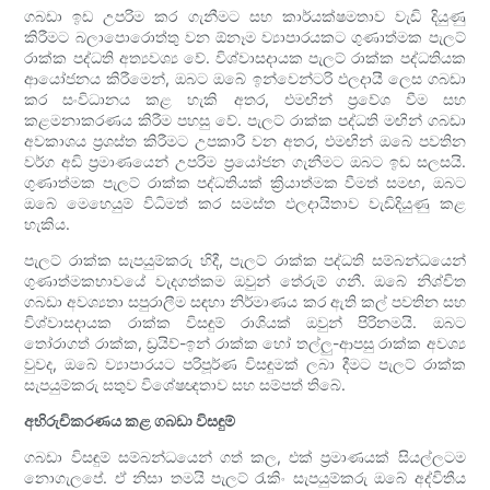
ගබඩා ඉඩ උපරිම කර ගැනීමට සහ කාර්යක්ෂමතාව වැඩි දියුණු
කිරීමට බලාපොරොත්තු වන ඕනෑම ව්‍යාපාරයකට ගුණාත්මක පැලට්
රාක්ක පද්ධති අත්‍යවශ්‍ය වේ. විශ්වාසදායක පැලට් රාක්ක පද්ධතියක
ආයෝජනය කිරීමෙන්, ඔබට ඔබේ ඉන්වෙන්ටරි ඵලදායී ලෙස ගබඩා
කර සංවිධානය කළ හැකි අතර, එමඟින් ප්‍රවේශ වීම සහ
කළමනාකරණය කිරීම පහසු වේ. පැලට් රාක්ක පද්ධති මඟින් ගබඩා
අවකාශය ප්‍රශස්ත කිරීමට උපකාරී වන අතර, එමඟින් ඔබේ පවතින
වර්ග අඩි ප්‍රමාණයෙන් උපරිම ප්‍රයෝජන ගැනීමට ඔබට ඉඩ සලසයි.
ගුණාත්මක පැලට් රාක්ක පද්ධතියක් ක්‍රියාත්මක වීමත් සමඟ, ඔබට
ඔබේ මෙහෙයුම් විධිමත් කර සමස්ත ඵලදායිතාව වැඩිදියුණු කළ
හැකිය.
පැලට් රාක්ක සැපයුම්කරු හිදී, පැලට් රාක්ක පද්ධති සම්බන්ධයෙන්
ගුණාත්මකභාවයේ වැදගත්කම ඔවුන් තේරුම් ගනී. ඔබේ නිශ්චිත
ගබඩා අවශ්‍යතා සපුරාලීම සඳහා නිර්මාණය කර ඇති කල් පවතින සහ
විශ්වාසදායක රාක්ක විසඳුම් රාශියක් ඔවුන් පිරිනමයි. ඔබට
තෝරාගත් රාක්ක, ඩ්‍රයිව්-ඉන් රාක්ක හෝ තල්ලු-ආපසු රාක්ක අවශ්‍ය
වුවද, ඔබේ ව්‍යාපාරයට පරිපූර්ණ විසඳුමක් ලබා දීමට පැලට් රාක්ක
සැපයුම්කරු සතුව විශේෂඥතාව සහ සම්පත් තිබේ.
අභිරුචිකරණය කළ ගබඩා විසඳුම්
ගබඩා විසඳුම් සම්බන්ධයෙන් ගත් කල, එක් ප්‍රමාණයක් සියල්ලටම
නොගැලපේ. ඒ නිසා තමයි පැලට් රැකිං සැපයුම්කරු ඔබේ අද්විතීය