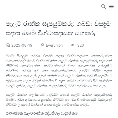
පැලට් රාක්ක සැපයුම්කරු: ගබඩා විසඳුම්
සඳහා ඔබේ විශ්වාසදායක සහකරු
2025-08-19
Everunion
320
ඔබේ සියලුම ගබඩා විසඳුම් සඳහා විශ්වාසදායක සහකරුවෙකු
සොයනවාද? ඔබේ විශ්වාසවන්ත පැලට් රාක්ක සැපයුම්කරු හැර අන්
කිසිවක් නොබලන්න. කර්මාන්තයේ වසර ගණනාවක අත්දැකීම්
සමඟින්, ගබඩා ඉඩ සහ කාර්යක්ෂමතාව උපරිම කිරීම සඳහා
නිර්මාණය කර ඇති උසස් තත්ත්වයේ පැලට් රාක්ක පද්ධති සැපයීමේ
ප්‍රමුඛයෙකු ලෙස ඔවුන් ස්ථාපිත වී ඇත. ගබඩා ගබඩාවේ සිට කාර්මික
යෙදුම් දක්වා, පැලට් රාක්ක සැපයුම්කරු ඔබව ආවරණය කර ඇත.
පැලට් රාක්ක ලෝකයට ගැඹුරට ගොස් පැලට් රාක්ක සැපයුම්කරු
ඔබේ ගබඩා අවකාශය ප්‍රශස්ත කිරීමට සහ ඔබේ මෙහෙයුම් වැඩිදියුණු
කිරීමට උපකාරී වන්නේ කෙසේදැයි ගවේෂණය කරමු.
ගුණාත්මක පැලට් රාක්ක පද්ධතිවල වැදගත්කම