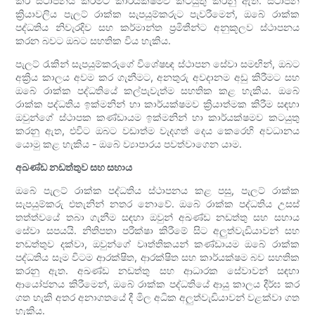
කර ස්ථාපනය කිරීමට කාර්යක්ෂමව කටයුතු කරනු ඇත. ස්ථාපන
ක්‍රියාවලිය පැලට් රාක්ක සැපයුම්කරුට පැවරීමෙන්, ඔබේ රාක්ක
පද්ධතිය නිවැරදිව සහ කර්මාන්ත ප්‍රමිතීන්ට අනුකූලව ස්ථාපනය
කරන බවට ඔබට සහතික විය හැකිය.
පැලට් රැකින් සැපයුම්කරුගේ විශේෂඥ ස්ථාපන සේවා සමඟින්, ඔබට
අක්‍රිය කාලය අවම කර ගැනීමට, අනතුරු අවදානම අඩු කිරීමට සහ
ඔබේ රාක්ක පද්ධතියේ කල්පැවැත්ම සහතික කළ හැකිය. ඔබේ
රාක්ක පද්ධතිය ඉක්මනින් හා කාර්යක්ෂමව ක්‍රියාත්මක කිරීම සඳහා
ඔවුන්ගේ ස්ථාපක කණ්ඩායම ඉක්මනින් හා කාර්යක්ෂමව කටයුතු
කරනු ඇත, එවිට ඔබට වඩාත්ම වැදගත් දෙය කෙරෙහි අවධානය
යොමු කළ හැකිය - ඔබේ ව්‍යාපාරය පවත්වාගෙන යාම.
අඛණ්ඩ නඩත්තුව සහ සහාය
ඔබේ පැලට් රාක්ක පද්ධතිය ස්ථාපනය කළ පසු, පැලට් රාක්ක
සැපයුම්කරු එතැනින් නතර නොවේ. ඔබේ රාක්ක පද්ධතිය උසස්
තත්ත්වයේ තබා ගැනීම සඳහා ඔවුන් අඛණ්ඩ නඩත්තු සහ සහාය
සේවා සපයයි. නිතිපතා පරීක්ෂා කිරීමේ සිට අලුත්වැඩියාවන් සහ
නඩත්තුව දක්වා, ඔවුන්ගේ වෘත්තිකයන් කණ්ඩායම ඔබේ රාක්ක
පද්ධතිය සෑම විටම ආරක්ෂිත, ආරක්ෂිත සහ කාර්යක්ෂම බව සහතික
කරනු ඇත. අඛණ්ඩ නඩත්තු සහ ආධාරක සේවාවන් සඳහා
ආයෝජනය කිරීමෙන්, ඔබේ රාක්ක පද්ධතියේ ආයු කාලය දීර්ඝ කර
ගත හැකි අතර අනාගතයේ දී මිල අධික අලුත්වැඩියාවන් වළක්වා ගත
හැකිය.