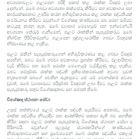
අවශ්‍යතාවලට ගැලපෙන පරිදි සකස් කළ රාක්ක විසඳුම් ලබා
දෙන්නේ. ඔබේ ගබඩා අවශ්‍යතා තක්සේරු කිරීමට සහ අවකාශය සහ
කාර්යක්ෂමතාව උපරිම කරන අභිරුචිකරණය කළ රාක්ක පද්ධතියක්
සංවර්ධනය කිරීමට ඔවුන්ගේ විශේෂඥ කණ්ඩායම ඔබ සමඟ සමීපව
කටයුතු කරනු ඇත. ඔබේ ව්‍යාපාර මෙහෙයුම් සහ ඉන්වෙන්ටරි
අවශ්‍යතා තේරුම් ගැනීමෙන්, පැලට් රාක්කින් සැපයුම්කරුට ඔබේ
නිශ්චිත පිරිවිතරයන්ට ගැලපෙන පුද්ගලාරෝපිත ගබඩා විසඳුමක්
නිර්මාණය කළ හැකිය.
පැලට් රැකින් සැපයුම්කරුගෙන් අභිරුචිකරණය කළ ගබඩා විසඳුම්
සමඟින්, ඔබට ඔබේ ගබඩා අවකාශය ප්‍රශස්ත කිරීමට, ඵලදායිතාව
වැඩි කිරීමට සහ ඔබේ සමස්ත මෙහෙයුම් වැඩිදියුණු කළ හැකිය.
ඔබට සම්පූර්ණ රාක්ක පද්ධති ප්‍රතිසංස්කරණයක් අවශ්‍ය වුවත්
නැතහොත් ඔබගේ පවතින සැකසුමට යම් යම් වෙනස්කම් අවශ්‍ය
වුවත්, ඔබේ ව්‍යාපාරයට පරිපූර්ණ විසඳුමක් ලබා දීමට පැලට් රාක්ක
සැපයුම්කරු සතුව විශේෂඥතාව සහ සම්පත් තිබේ.
විශේෂඥ ස්ථාපන සේවා
උසස් තත්ත්වයේ පැලට් රාක්ක පද්ධති සැපයීමට අමතරව, ඔබේ
රාක්ක පද්ධතිය නිවැරදිව සහ ආරක්ෂිතව සකසා ඇති බව සහතික
කිරීම සඳහා පැලට් රාක්ක සැපයුම්කරු විශේෂඥ ස්ථාපන සේවා ද
පිරිනමයි. ඔවුන්ගේ පළපුරුදු ස්ථාපකයින්ගේ කණ්ඩායම
නිරවද්‍යතාවයෙන් සහ ප්‍රවේශමෙන් ඔබේ රාක්ක පද්ධතිය එකලස්