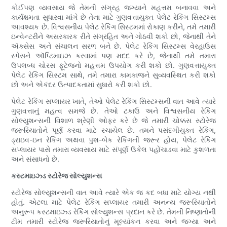
કોઈપણ વ્યવસાય જે તેમની સંગ્રહ જગ્યાને મહત્તમ બનાવવા અને
કાર્યક્ષમતા સુધારવા માંગે છે તેના માટે ગુણવત્તાયુક્ત પેલેટ રેકિંગ સિસ્ટમ્સ
આવશ્યક છે. વિશ્વસનીય પેલેટ રેકિંગ સિસ્ટમમાં રોકાણ કરીને, તમે તમારી
ઇન્વેન્ટરીને અસરકારક રીતે સંગ્રહિત અને ગોઠવી શકો છો, જેનાથી તેને
ઍક્સેસ અને સંચાલન સરળ બને છે. પેલેટ રેકિંગ સિસ્ટમ્સ વેરહાઉસ
સ્પેસને ઑપ્ટિમાઇઝ કરવામાં પણ મદદ કરે છે, જેનાથી તમે તમારા
ઉપલબ્ધ ચોરસ ફૂટેજનો મહત્તમ ઉપયોગ કરી શકો છો. ગુણવત્તાયુક્ત
પેલેટ રેકિંગ સિસ્ટમ સાથે, તમે તમારા કામકાજને સુવ્યવસ્થિત કરી શકો
છો અને એકંદર ઉત્પાદકતામાં સુધારો કરી શકો છો.
પેલેટ રેકિંગ સપ્લાયર ખાતે, તેઓ પેલેટ રેકિંગ સિસ્ટમ્સની વાત આવે ત્યારે
ગુણવત્તાનું મહત્વ સમજે છે. તેઓ ટકાઉ અને વિશ્વસનીય રેકિંગ
સોલ્યુશન્સની વિશાળ શ્રેણી ઓફર કરે છે જે તમારી ચોક્કસ સ્ટોરેજ
જરૂરિયાતોને પૂર્ણ કરવા માટે રચાયેલ છે. તમને પસંદગીયુક્ત રેકિંગ,
ડ્રાઇવ-ઇન રેકિંગ અથવા પુશ-બેક રેકિંગની જરૂર હોય, પેલેટ રેકિંગ
સપ્લાયર પાસે તમારા વ્યવસાય માટે સંપૂર્ણ ઉકેલ પહોંચાડવા માટે કુશળતા
અને સંસાધનો છે.
કસ્ટમાઇઝ્ડ સ્ટોરેજ સોલ્યુશન્સ
સ્ટોરેજ સોલ્યુશન્સની વાત આવે ત્યારે એક જ કદ બધા માટે યોગ્ય નથી
હોતું. એટલા માટે પેલેટ રેકિંગ સપ્લાયર તમારી અનન્ય જરૂરિયાતોને
અનુરૂપ કસ્ટમાઇઝ્ડ રેકિંગ સોલ્યુશન્સ પ્રદાન કરે છે. તેમની નિષ્ણાતોની
ટીમ તમારી સ્ટોરેજ જરૂરિયાતોનું મૂલ્યાંકન કરવા અને જગ્યા અને