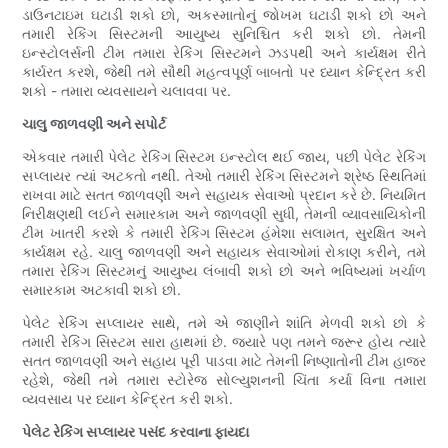
ડાઉનટાઇમ ઘટાડી શકો છો, અકસ્માતોનું જોખમ ઘટાડી શકો છો અને
તમારી રેકિંગ સિસ્ટમની આયુષ્ય સુનિશ્ચિત કરી શકો છો. તેમની
ઇન્સ્ટોલર્સની ટીમ તમારા રેકિંગ સિસ્ટમને ઝડપથી અને કાર્યક્ષમ રીતે
કાર્યરત કરશે, જેથી તમે સૌથી મહત્વપૂર્ણ બાબતો પર ધ્યાન કેન્દ્રિત કરી
શકો - તમારા વ્યવસાયને ચલાવવા પર.
ચાલુ જાળવણી અને સપોર્ટ
એકવાર તમારી પેલેટ રેકિંગ સિસ્ટમ ઇન્સ્ટોલ થઈ જાય, પછી પેલેટ રેકિંગ
સપ્લાયર ત્યાં અટકતો નથી. તેઓ તમારી રેકિંગ સિસ્ટમને શ્રેષ્ઠ સ્થિતિમાં
રાખવા માટે સતત જાળવણી અને સહાયક સેવાઓ પ્રદાન કરે છે. નિયમિત
નિરીક્ષણથી લઈને સમારકામ અને જાળવણી સુધી, તેમની વ્યાવસાયિકોની
ટીમ ખાતરી કરશે કે તમારી રેકિંગ સિસ્ટમ હંમેશા સલામત, સુરક્ષિત અને
કાર્યક્ષમ રહે. ચાલુ જાળવણી અને સહાયક સેવાઓમાં રોકાણ કરીને, તમે
તમારા રેકિંગ સિસ્ટમનું આયુષ્ય લંબાવી શકો છો અને ભવિષ્યમાં ખર્ચાળ
સમારકામ અટકાવી શકો છો.
પેલેટ રેકિંગ સપ્લાયર સાથે, તમે એ જાણીને શાંતિ મેળવી શકો છો કે
તમારી રેકિંગ સિસ્ટમ સારા હાથમાં છે. જ્યારે પણ તમને જરૂર હોય ત્યારે
સતત જાળવણી અને સહાય પૂરી પાડવા માટે તેમની નિષ્ણાતોની ટીમ હાજર
રહેશે, જેથી તમે તમારા સ્ટોરેજ સોલ્યુશનની ચિંતા કર્યા વિના તમારા
વ્યવસાય પર ધ્યાન કેન્દ્રિત કરી શકો.
પેલેટ રેકિંગ સપ્લાયર પસંદ કરવાના ફાયદા