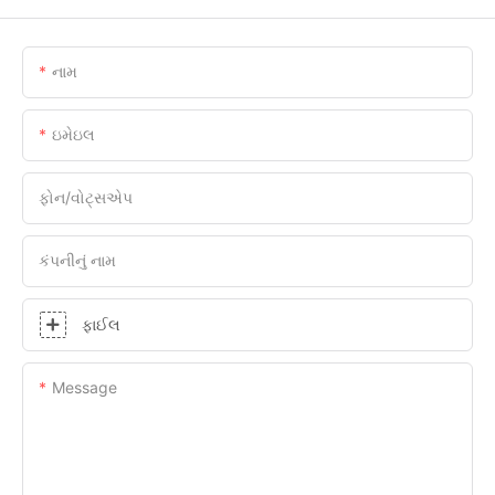
નામ
ઇમેઇલ
ફોન/વોટ્સએપ
કંપનીનું નામ
ફાઈલ
Message