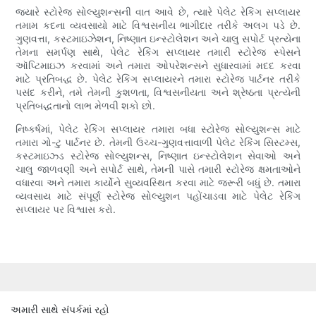
જ્યારે સ્ટોરેજ સોલ્યુશન્સની વાત આવે છે, ત્યારે પેલેટ રેકિંગ સપ્લાયર
તમામ કદના વ્યવસાયો માટે વિશ્વસનીય ભાગીદાર તરીકે અલગ પડે છે.
ગુણવત્તા, કસ્ટમાઇઝેશન, નિષ્ણાત ઇન્સ્ટોલેશન અને ચાલુ સપોર્ટ પ્રત્યેના
તેમના સમર્પણ સાથે, પેલેટ રેકિંગ સપ્લાયર તમારી સ્ટોરેજ સ્પેસને
ઑપ્ટિમાઇઝ કરવામાં અને તમારા ઓપરેશન્સને સુધારવામાં મદદ કરવા
માટે પ્રતિબદ્ધ છે. પેલેટ રેકિંગ સપ્લાયરને તમારા સ્ટોરેજ પાર્ટનર તરીકે
પસંદ કરીને, તમે તેમની કુશળતા, વિશ્વસનીયતા અને શ્રેષ્ઠતા પ્રત્યેની
પ્રતિબદ્ધતાનો લાભ મેળવી શકો છો.
નિષ્કર્ષમાં, પેલેટ રેકિંગ સપ્લાયર તમારા બધા સ્ટોરેજ સોલ્યુશન્સ માટે
તમારા ગો-ટુ પાર્ટનર છે. તેમની ઉચ્ચ-ગુણવત્તાવાળી પેલેટ રેકિંગ સિસ્ટમ્સ,
કસ્ટમાઇઝ્ડ સ્ટોરેજ સોલ્યુશન્સ, નિષ્ણાત ઇન્સ્ટોલેશન સેવાઓ અને
ચાલુ જાળવણી અને સપોર્ટ સાથે, તેમની પાસે તમારી સ્ટોરેજ ક્ષમતાઓને
વધારવા અને તમારા કાર્યોને સુવ્યવસ્થિત કરવા માટે જરૂરી બધું છે. તમારા
વ્યવસાય માટે સંપૂર્ણ સ્ટોરેજ સોલ્યુશન પહોંચાડવા માટે પેલેટ રેકિંગ
સપ્લાયર પર વિશ્વાસ કરો.
અમારી સાથે સંપર્કમાં રહો