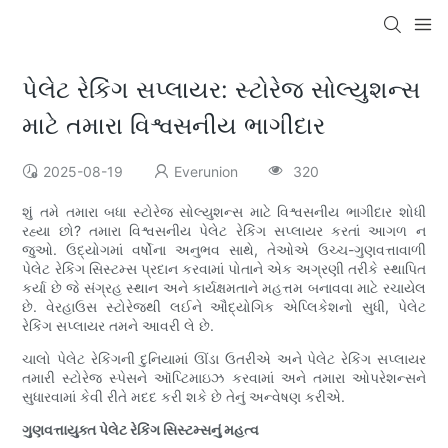
પેલેટ રેકિંગ સપ્લાયર: સ્ટોરેજ સોલ્યુશન્સ
માટે તમારા વિશ્વસનીય ભાગીદાર
2025-08-19
Everunion
320
શું તમે તમારા બધા સ્ટોરેજ સોલ્યુશન્સ માટે વિશ્વસનીય ભાગીદાર શોધી
રહ્યા છો? તમારા વિશ્વસનીય પેલેટ રેકિંગ સપ્લાયર કરતાં આગળ ન
જુઓ. ઉદ્યોગમાં વર્ષોના અનુભવ સાથે, તેઓએ ઉચ્ચ-ગુણવત્તાવાળી
પેલેટ રેકિંગ સિસ્ટમ્સ પ્રદાન કરવામાં પોતાને એક અગ્રણી તરીકે સ્થાપિત
કર્યા છે જે સંગ્રહ સ્થાન અને કાર્યક્ષમતાને મહત્તમ બનાવવા માટે રચાયેલ
છે. વેરહાઉસ સ્ટોરેજથી લઈને ઔદ્યોગિક એપ્લિકેશનો સુધી, પેલેટ
રેકિંગ સપ્લાયર તમને આવરી લે છે.
ચાલો પેલેટ રેકિંગની દુનિયામાં ઊંડા ઉતરીએ અને પેલેટ રેકિંગ સપ્લાયર
તમારી સ્ટોરેજ સ્પેસને ઑપ્ટિમાઇઝ કરવામાં અને તમારા ઓપરેશન્સને
સુધારવામાં કેવી રીતે મદદ કરી શકે છે તેનું અન્વેષણ કરીએ.
ગુણવત્તાયુક્ત પેલેટ રેકિંગ સિસ્ટમ્સનું મહત્વ