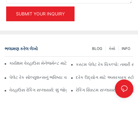
SUBMIT YOUR INQUIRY
ભલામણ કરેલ લેખો
BLOG
કેસો
INFO
કાર્યક્ષમ વેરહાઉસ મેનેજમેન્ટ માટે ટોચના ઔદ્યોગિક રેકિંગ સોલ્યુશન્સ
કસ્ટમ પેલેટ રેક વિકલ્પો: તમારી સ્
પેલેટ રેક સોલ્યુશન્સનું ભવિષ્ય: વલણો અને નવીનતાઓ
દરેક ઉદ્યોગ માટે અસરકારક સ્ટોરેજ
વેરહાઉસ રેકિંગ સપ્લાયર્સ: શું જોવું
રેકિંગ સિસ્ટમ સપ્લાયર: યોગ્ય જીવ