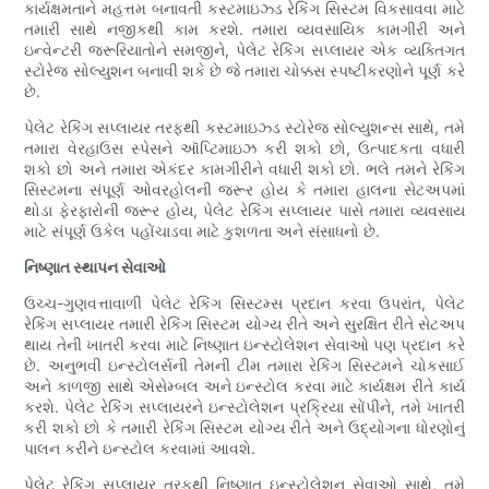
કાર્યક્ષમતાને મહત્તમ બનાવતી કસ્ટમાઇઝ્ડ રેકિંગ સિસ્ટમ વિકસાવવા માટે
તમારી સાથે નજીકથી કામ કરશે. તમારા વ્યવસાયિક કામગીરી અને
ઇન્વેન્ટરી જરૂરિયાતોને સમજીને, પેલેટ રેકિંગ સપ્લાયર એક વ્યક્તિગત
સ્ટોરેજ સોલ્યુશન બનાવી શકે છે જે તમારા ચોક્કસ સ્પષ્ટીકરણોને પૂર્ણ કરે
છે.
પેલેટ રેકિંગ સપ્લાયર તરફથી કસ્ટમાઇઝ્ડ સ્ટોરેજ સોલ્યુશન્સ સાથે, તમે
તમારા વેરહાઉસ સ્પેસને ઑપ્ટિમાઇઝ કરી શકો છો, ઉત્પાદકતા વધારી
શકો છો અને તમારા એકંદર કામગીરીને વધારી શકો છો. ભલે તમને રેકિંગ
સિસ્ટમના સંપૂર્ણ ઓવરહોલની જરૂર હોય કે તમારા હાલના સેટઅપમાં
થોડા ફેરફારોની જરૂર હોય, પેલેટ રેકિંગ સપ્લાયર પાસે તમારા વ્યવસાય
માટે સંપૂર્ણ ઉકેલ પહોંચાડવા માટે કુશળતા અને સંસાધનો છે.
નિષ્ણાત સ્થાપન સેવાઓ
ઉચ્ચ-ગુણવત્તાવાળી પેલેટ રેકિંગ સિસ્ટમ્સ પ્રદાન કરવા ઉપરાંત, પેલેટ
રેકિંગ સપ્લાયર તમારી રેકિંગ સિસ્ટમ યોગ્ય રીતે અને સુરક્ષિત રીતે સેટઅપ
થાય તેની ખાતરી કરવા માટે નિષ્ણાત ઇન્સ્ટોલેશન સેવાઓ પણ પ્રદાન કરે
છે. અનુભવી ઇન્સ્ટોલર્સની તેમની ટીમ તમારા રેકિંગ સિસ્ટમને ચોકસાઈ
અને કાળજી સાથે એસેમ્બલ અને ઇન્સ્ટોલ કરવા માટે કાર્યક્ષમ રીતે કાર્ય
કરશે. પેલેટ રેકિંગ સપ્લાયરને ઇન્સ્ટોલેશન પ્રક્રિયા સોંપીને, તમે ખાતરી
કરી શકો છો કે તમારી રેકિંગ સિસ્ટમ યોગ્ય રીતે અને ઉદ્યોગના ધોરણોનું
પાલન કરીને ઇન્સ્ટોલ કરવામાં આવશે.
પેલેટ રેકિંગ સપ્લાયર તરફથી નિષ્ણાત ઇન્સ્ટોલેશન સેવાઓ સાથે, તમે