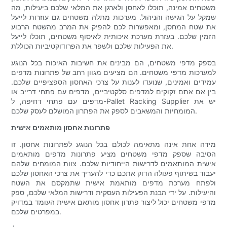
משטחים אמינה, תוכלו לאחסן ולארגן את המלאי שלכם ביעילות, מה
שמקל על הגישה והניהול. מערכות מתלה משטחים גם עוזרות לייעל
את שטח המחסן, ומאפשרות לכם להפיק את המרב מהשטח הרבוע
הזמין שלכם. בעזרת מערכת איכותית לאיסוף משטחים, תוכלו לייעל
את הפעילות שלכם ולשפר את הפרודוקטיביות הכוללת.
בספק מדפי משטחים, הם מבינים את חשיבות האיכות בכל הנוגע
למערכות מדפי משטחים. הם מציעים מגוון רחב של פתרונות מדפים
עמידים ואמינים, שנועדו לענות על צרכי האחסון הספציפיים שלכם.
בין אם אתם זקוקים למדפים סלקטיביים, מדפים עם פתחי דרייב או
מדפים עם פתחי דחיפה, ל-Pallet Racking Supplier יש את
המומחיות והמשאבים לספק את הפתרון המושלם לעסק שלכם.
פתרונות אחסון מותאמים אישית
מידה אחת אינה מתאימה לכולם בכל הנוגע לפתרונות אחסון. זו
הסיבה שספק מדפי משטחים מציע פתרונות מדפים מותאמים
אישית המותאמים לדרישות הייחודיות שלכם. צוות המומחים שלהם
יעבוד בשיתוף פעולה הדוק אתכם כדי להעריך את צרכי האחסון שלכם
ולפתח מערכת מדפים מותאמת אישית שתמקסם את השטח
והיעילות. על ידי הבנת הפעילות העסקית ודרישות המלאי שלכם, ספק
מדפי משטחים יכול ליצור פתרון אחסון מותאם אישית העומד במדויק
במפרטים שלכם.