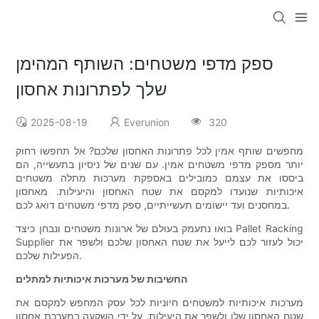
ספק מדפי משטחים: השותף המהימן
שלך לפתרונות אחסון
2025-08-19
Everunion
320
מחפשים שותף אמין לכל פתרונות האחסון שלכם? אל תחפשו רחוק
יותר מספק מדפי משטחים אמין. עם שנים של ניסיון בתעשייה, הם
ביססו את עצמם כמובילים באספקת מערכות מתלה משטחים
איכותיות שנועדו למקסם את שטח האחסון והיעילות. מאחסון
במחסנים ועד יישומים תעשייתיים, ספק מדפי משטחים דואג לכם.
בואו נתעמק בעולם של ארונות משטחים ונבחן כיצד Pallet Racking
Supplier יכול לעזור לכם לייעל את שטח האחסון שלכם ולשפר את
הפעילות שלכם.
החשיבות של מערכות איכותיות למתלים
מערכות איכותיות למשטחים חיוניות לכל עסק המחפש למקסם את
שטח האחסון שלו ולשפר את היעילות. על ידי השקעה במערכת אחסון