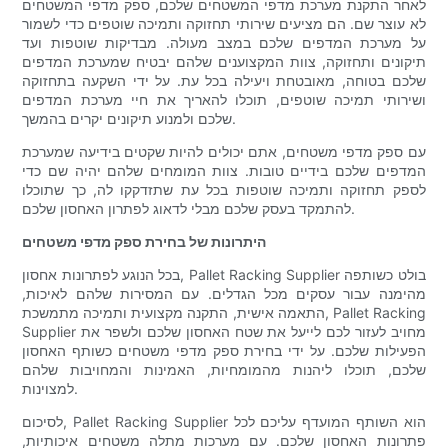
לאחר התקנת מערכת מדפי המשטחים שלכם, ספק מדפי המשטחים
לא עוצר שם. הם מציעים שירותי תחזוקה ותמיכה שוטפים כדי לשמור
על מערכת המדפים שלכם במצב מעולה. מבדיקות שוטפות ועד
תיקונים ותחזוקה, צוות המקצוענים שלהם יבטיח שמערכת המדפים
שלכם בטוחה, מאובטחת ויעילה בכל עת. על ידי השקעה בתחזוקה
ושירותי תמיכה שוטפים, תוכלו להאריך את חיי מערכת המדפים
שלכם ולמנוע תיקונים יקרים בהמשך.
עם ספק מדפי משטחים, אתם יכולים להיות שקטים בידיעה שמערכת
המדפים שלכם בידיים טובות. צוות המומחים שלהם יהיה שם כדי
לספק תחזוקה ותמיכה שוטפות בכל עת שתזדקקו לה, כך שתוכלו
להתמקד בעסק שלכם מבלי לדאוג לפתרון האחסון שלכם.
היתרונות של בחירת ספק מדפי משטחים
בכל הנוגע לפתרונות אחסון, Pallet Racking Supplier בולט כשותפה
מהימנה עבור עסקים מכל הגדלים. עם המסירות שלהם לאיכות,
התאמה אישית, התקנה מקצועית ותמיכה מתמשכת, Pallet Racking
Supplier מחויב לעזור לכם לייעל את שטח האחסון שלכם ולשפר את
הפעילות שלכם. על ידי בחירת ספק מדפי משטחים כשותף האחסון
שלכם, תוכלו ליהנות מהמומחיות, האמינות והמחויבות שלהם
למצוינות.
לסיכום, Pallet Racking Supplier הוא השותף המועדף עליכם לכל
פתרונות האחסון שלכם. עם מערכות מתלה משטחים איכותיות,