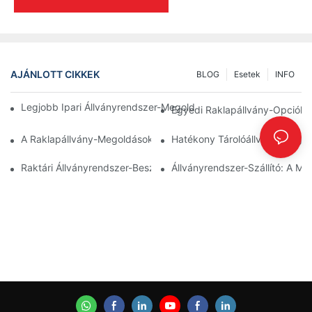
AJÁNLOTT CIKKEK
BLOG
Esetek
INFO
Legjobb Ipari Állványrendszer-Megoldások A Hatékony Raktár
Egyedi Raklapállvány-Opciók: 
A Raklapállvány-Megoldások Jövője: Trendek És Innovációk
Hatékony Tárolóállvány-Megol
Raktári Állványrendszer-Beszállítók: Mit Kell Keresni?
Állványrendszer-Szállító: A M