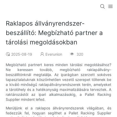
Raklapos állványrendszer-
beszállító: Megbízható partner a
tárolási megoldásokban
2025-08-19
Everunion
320
Megbízható partnert keres minden tárolási megoldásához?
Ne keressen tovább, megbízható raklapállvány-
beszállítónknál megtalálja. Az iparágban szerzett sokéves
tapasztalatuknak köszönhetően vezető szerepet töltenek be
a kiváló minőségű raklapállványrendszerek terén, amelyeket
a tárolóhely és a hatékonyság maximalizálására terveztek. A
raktározástól az ipari alkalmazásokig, a Pallet Racking
Supplier mindent lefed.
Merüljünk el a raklapos állványrendszerek világában, és
fedezzük fel, hogyan segíthet a Pallet Racking Supplier