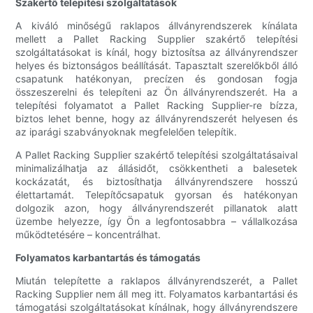
Szakértő telepítési szolgáltatások
A kiváló minőségű raklapos állványrendszerek kínálata
mellett a Pallet Racking Supplier szakértő telepítési
szolgáltatásokat is kínál, hogy biztosítsa az állványrendszer
helyes és biztonságos beállítását. Tapasztalt szerelőkből álló
csapatunk hatékonyan, precízen és gondosan fogja
összeszerelni és telepíteni az Ön állványrendszerét. Ha a
telepítési folyamatot a Pallet Racking Supplier-re bízza,
biztos lehet benne, hogy az állványrendszerét helyesen és
az iparági szabványoknak megfelelően telepítik.
A Pallet Racking Supplier szakértő telepítési szolgáltatásaival
minimalizálhatja az állásidőt, csökkentheti a balesetek
kockázatát, és biztosíthatja állványrendszere hosszú
élettartamát. Telepítőcsapatuk gyorsan és hatékonyan
dolgozik azon, hogy állványrendszerét pillanatok alatt
üzembe helyezze, így Ön a legfontosabbra – vállalkozása
működtetésére – koncentrálhat.
Folyamatos karbantartás és támogatás
Miután telepítette a raklapos állványrendszerét, a Pallet
Racking Supplier nem áll meg itt. Folyamatos karbantartási és
támogatási szolgáltatásokat kínálnak, hogy állványrendszere