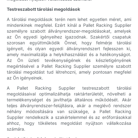
Testreszabott tárolási megoldások
A tárolási megoldások terén nem lehet egyetlen méret, ami
mindenkinek megfelel. Ezért kínál a Pallet Racking Supplier
személyre szabott állványrendszer-megoldásokat, amelyek
az Ön egyedi igényeihez igazodnak. Szakértői csapatuk
szorosan együttműködik Önnel, hogy felmérje tárolási
igényeit, és olyan egyedi állványrendszert fejlesszen ki,
amely maximalizálja a helykihasználást és a hatékonyságot.
Az Ön üzleti tevékenységének és készletigényének
megértésével a Pallet Racking Supplier személyre szabott
tárolási megoldást tud létrehozni, amely pontosan megfelel
az Ön igényeinek.
A Pallet Racking Supplier testreszabott tárolási
megoldásaival optimalizálhatja raktárterületét, növelheti a
termelékenységet és javíthatja általános működését. Akár
teljes állványrendszer-felújításra, akár a meglévő rendszer
néhány módosítására van szüksége, a Pallet Racking
Supplier rendelkezik a szakértelemmel és az erőforrásokkal
ahhoz, hogy tökéletes megoldást nyújtson vállalkozása
számára.