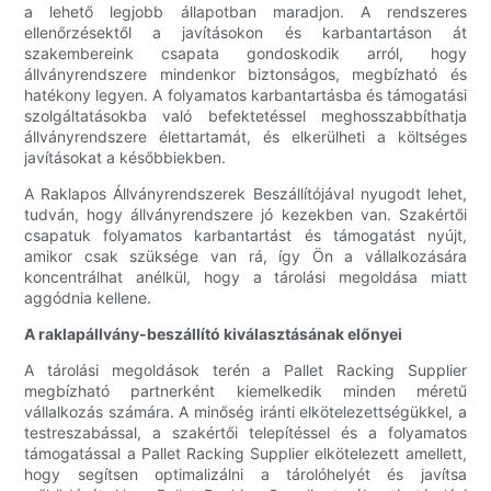
a lehető legjobb állapotban maradjon. A rendszeres
ellenőrzésektől a javításokon és karbantartáson át
szakembereink csapata gondoskodik arról, hogy
állványrendszere mindenkor biztonságos, megbízható és
hatékony legyen. A folyamatos karbantartásba és támogatási
szolgáltatásokba való befektetéssel meghosszabbíthatja
állványrendszere élettartamát, és elkerülheti a költséges
javításokat a későbbiekben.
A Raklapos Állványrendszerek Beszállítójával nyugodt lehet,
tudván, hogy állványrendszere jó kezekben van. Szakértői
csapatuk folyamatos karbantartást és támogatást nyújt,
amikor csak szüksége van rá, így Ön a vállalkozására
koncentrálhat anélkül, hogy a tárolási megoldása miatt
aggódnia kellene.
A raklapállvány-beszállító kiválasztásának előnyei
A tárolási megoldások terén a Pallet Racking Supplier
megbízható partnerként kiemelkedik minden méretű
vállalkozás számára. A minőség iránti elkötelezettségükkel, a
testreszabással, a szakértői telepítéssel és a folyamatos
támogatással a Pallet Racking Supplier elkötelezett amellett,
hogy segítsen optimalizálni a tárolóhelyét és javítsa