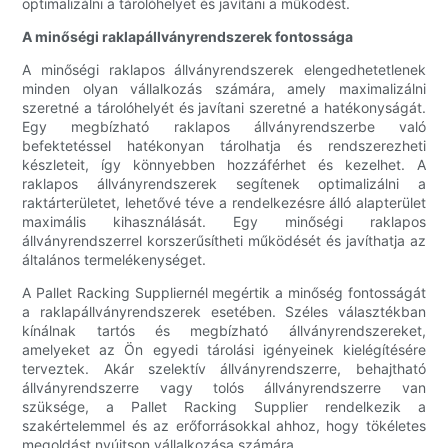
optimalizálni a tárolóhelyet és javítani a működést.
A minőségi raklapállványrendszerek fontossága
A minőségi raklapos állványrendszerek elengedhetetlenek
minden olyan vállalkozás számára, amely maximalizálni
szeretné a tárolóhelyét és javítani szeretné a hatékonyságát.
Egy megbízható raklapos állványrendszerbe való
befektetéssel hatékonyan tárolhatja és rendszerezheti
készleteit, így könnyebben hozzáférhet és kezelhet. A
raklapos állványrendszerek segítenek optimalizálni a
raktárterületet, lehetővé téve a rendelkezésre álló alapterület
maximális kihasználását. Egy minőségi raklapos
állványrendszerrel korszerűsítheti működését és javíthatja az
általános termelékenységet.
A Pallet Racking Suppliernél megértik a minőség fontosságát
a raklapállványrendszerek esetében. Széles választékban
kínálnak tartós és megbízható állványrendszereket,
amelyeket az Ön egyedi tárolási igényeinek kielégítésére
terveztek. Akár szelektív állványrendszerre, behajtható
állványrendszerre vagy tolós állványrendszerre van
szüksége, a Pallet Racking Supplier rendelkezik a
szakértelemmel és az erőforrásokkal ahhoz, hogy tökéletes
megoldást nyújtson vállalkozása számára.