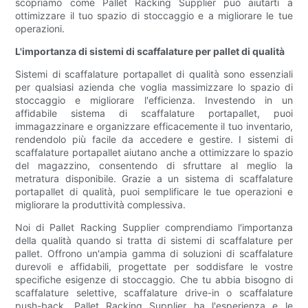
scopriamo come Pallet Racking Supplier può aiutarti a
ottimizzare il tuo spazio di stoccaggio e a migliorare le tue
operazioni.
L'importanza di sistemi di scaffalature per pallet di qualità
Sistemi di scaffalature portapallet di qualità sono essenziali
per qualsiasi azienda che voglia massimizzare lo spazio di
stoccaggio e migliorare l'efficienza. Investendo in un
affidabile sistema di scaffalature portapallet, puoi
immagazzinare e organizzare efficacemente il tuo inventario,
rendendolo più facile da accedere e gestire. I sistemi di
scaffalature portapallet aiutano anche a ottimizzare lo spazio
del magazzino, consentendo di sfruttare al meglio la
metratura disponibile. Grazie a un sistema di scaffalature
portapallet di qualità, puoi semplificare le tue operazioni e
migliorare la produttività complessiva.
Noi di Pallet Racking Supplier comprendiamo l'importanza
della qualità quando si tratta di sistemi di scaffalature per
pallet. Offrono un'ampia gamma di soluzioni di scaffalature
durevoli e affidabili, progettate per soddisfare le vostre
specifiche esigenze di stoccaggio. Che tu abbia bisogno di
scaffalature selettive, scaffalature drive-in o scaffalature
push-back, Pallet Racking Supplier ha l'esperienza e le