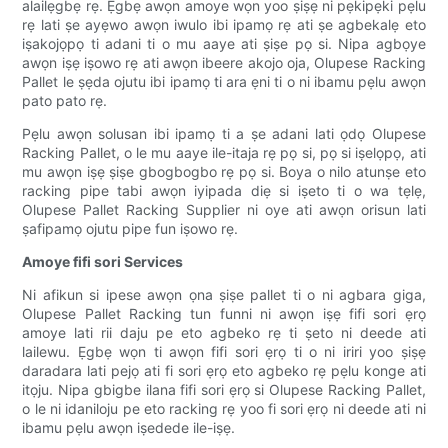
alailẹgbẹ rẹ. Ẹgbẹ awọn amoye wọn yoo ṣiṣẹ ni pẹkipẹki pẹlu
rẹ lati ṣe ayẹwo awọn iwulo ibi ipamọ rẹ ati ṣe agbekalẹ eto
iṣakojọpọ ti adani ti o mu aaye ati ṣiṣe pọ si. Nipa agbọye
awọn iṣẹ iṣowo rẹ ati awọn ibeere akojo oja, Olupese Racking
Pallet le ṣẹda ojutu ibi ipamọ ti ara ẹni ti o ni ibamu pẹlu awọn
pato pato rẹ.
Pẹlu awọn solusan ibi ipamọ ti a ṣe adani lati ọdọ Olupese
Racking Pallet, o le mu aaye ile-itaja rẹ pọ si, pọ si iṣelọpọ, ati
mu awọn iṣẹ ṣiṣe gbogbogbo rẹ pọ si. Boya o nilo atunṣe eto
racking pipe tabi awọn iyipada diẹ si iṣeto ti o wa tẹlẹ,
Olupese Pallet Racking Supplier ni oye ati awọn orisun lati
ṣafipamọ ojutu pipe fun iṣowo rẹ.
Amoye fifi sori Services
Ni afikun si ipese awọn ọna ṣiṣe pallet ti o ni agbara giga,
Olupese Pallet Racking tun funni ni awọn iṣẹ fifi sori ẹrọ
amoye lati rii daju pe eto agbeko rẹ ti ṣeto ni deede ati
lailewu. Ẹgbẹ wọn ti awọn fifi sori ẹrọ ti o ni iriri yoo ṣiṣẹ
daradara lati pejọ ati fi sori ẹrọ eto agbeko rẹ pẹlu konge ati
itọju. Nipa gbigbe ilana fifi sori ẹrọ si Olupese Racking Pallet,
o le ni idaniloju pe eto racking rẹ yoo fi sori ẹrọ ni deede ati ni
ibamu pẹlu awọn iṣedede ile-iṣẹ.