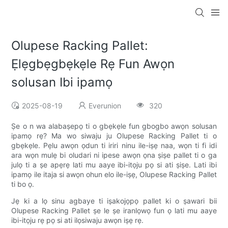
Olupese Racking Pallet:
Ẹlẹgbẹgbẹkẹle Rẹ Fun Awọn
solusan Ibi ipamọ
2025-08-19
Everunion
320
Ṣe o n wa alabaṣepọ ti o gbẹkẹle fun gbogbo awọn solusan
ipamọ rẹ? Ma wo siwaju ju Olupese Racking Pallet ti o
gbẹkẹle. Pẹlu awọn ọdun ti iriri ninu ile-iṣẹ naa, wọn ti fi idi
ara wọn mulẹ bi oludari ni ipese awọn ọna ṣiṣe pallet ti o ga
julọ ti a ṣe apẹrẹ lati mu aaye ibi-itọju pọ si ati ṣiṣe. Lati ibi
ipamọ ile itaja si awọn ohun elo ile-iṣẹ, Olupese Racking Pallet
ti bo ọ.
Jẹ ki a lọ sinu agbaye ti iṣakojọpọ pallet ki o ṣawari bii
Olupese Racking Pallet ṣe le ṣe iranlọwọ fun ọ lati mu aaye
ibi-itọju rẹ pọ si ati ilọsiwaju awọn iṣẹ rẹ.