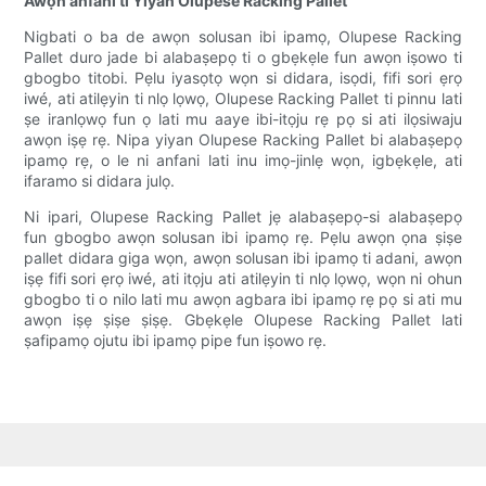
Awọn anfani ti Yiyan Olupese Racking Pallet
Nigbati o ba de awọn solusan ibi ipamọ, Olupese Racking
Pallet duro jade bi alabaṣepọ ti o gbẹkẹle fun awọn iṣowo ti
gbogbo titobi. Pẹlu iyasọtọ wọn si didara, isọdi, fifi sori ẹrọ
iwé, ati atilẹyin ti nlọ lọwọ, Olupese Racking Pallet ti pinnu lati
ṣe iranlọwọ fun ọ lati mu aaye ibi-itọju rẹ pọ si ati ilọsiwaju
awọn iṣẹ rẹ. Nipa yiyan Olupese Racking Pallet bi alabaṣepọ
ipamọ rẹ, o le ni anfani lati inu imọ-jinlẹ wọn, igbẹkẹle, ati
ifaramo si didara julọ.
Ni ipari, Olupese Racking Pallet jẹ alabaṣepọ-si alabaṣepọ
fun gbogbo awọn solusan ibi ipamọ rẹ. Pẹlu awọn ọna ṣiṣe
pallet didara giga wọn, awọn solusan ibi ipamọ ti adani, awọn
iṣẹ fifi sori ẹrọ iwé, ati itọju ati atilẹyin ti nlọ lọwọ, wọn ni ohun
gbogbo ti o nilo lati mu awọn agbara ibi ipamọ rẹ pọ si ati mu
awọn iṣẹ ṣiṣe ṣiṣẹ. Gbẹkẹle Olupese Racking Pallet lati
ṣafipamọ ojutu ibi ipamọ pipe fun iṣowo rẹ.