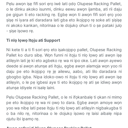
Pẹlu awọn iṣẹ fifi sori ẹrọ iwé lati ọdọ Olupese Racking Pallet,
o le dinku akoko isunmi, dinku eewu awọn ijamba, ati rii daju
pe gigun ti eto racking rẹ. Ẹgbẹ wọn ti awọn fifi sori ẹrọ yoo
ṣiṣẹ ni iyara ati daradara lati gba eto ikojọpọ rẹ soke ati ṣiṣiṣẹ
ni akoko kankan, nitorinaa o le dojukọ ohun ti o ṣe pataki julọ
- ṣiṣe iṣowo rẹ.
Ti nlọ lọwọ Itọju ati Support
Ni kete ti a ti fi sori ẹrọ eto iṣakojọpọ pallet, Olupese Racking
Pallet ko duro sibẹ. Wọn funni ni itọju ti nlọ lọwọ ati awọn iṣẹ
atilẹyin lati jẹ ki eto agbeko rẹ wa ni ipo oke. Lati awọn ayewo
deede si awọn atunṣe ati itọju, ẹgbẹ awọn alamọja wọn yoo rii
daju pe eto ikojọpọ rẹ jẹ ailewu, aabo, ati lilo daradara ni
gbogbo igba. Nipa idoko-owo ni itọju ti nlọ lọwọ ati awọn iṣẹ
atilẹyin, o le pẹ igbesi aye ti eto ikojọpọ rẹ ati ṣe idiwọ awọn
atunṣe idiyele ni isalẹ laini.
Pẹlu Olupese Racking Pallet, o le ni ifọkanbalẹ ti ọkan ni mimọ
pe eto ikojọpọ rẹ wa ni ọwọ to dara. Ẹgbẹ awọn amoye wọn
yoo wa nibẹ lati pese itọju ti nlọ lọwọ ati atilẹyin nigbakugba ti
o ba nilo rẹ, nitorinaa o le dojukọ iṣowo rẹ laisi aibalẹ nipa
ojutu ibi ipamọ rẹ.