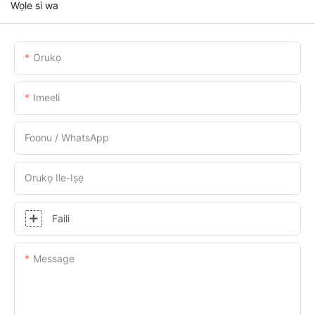
Wọle si wa
Orukọ
Imeeli
Foonu / WhatsApp
Orukọ Ile-Iṣẹ
Faili
Message