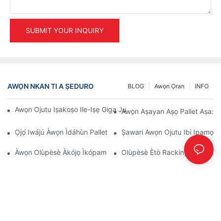
SUBMIT YOUR INQUIRY
AWỌN NKAN TI A ṢEDURO
BLOG
Awọn Ọran
INFO
Awọn Ojutu Iṣakoṣo Ile-Iṣẹ Giga Julọ Fun Isakoso Ile-Itaja To 
Awọn Aṣayan Aṣọ Pallet Aṣa: Ṣ
Ọjọ́ Iwájú Àwọn Ìdáhùn Pallet Rack: Àwọn Àṣà Àti Àwọn Ìmúdàg
Ṣawari Awọn Ojutu Ibi Ipamọ 
Àwọn Olùpèsè Àkójọ Ìkópamọ́: Ohun Tí A Lè Wá
Olùpèsè Ètò Racking: Àwọn Ohu