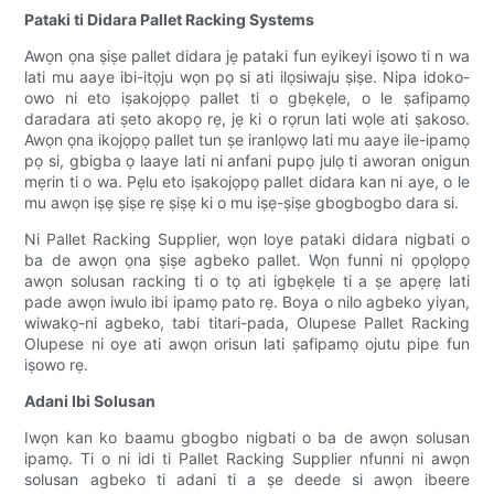
Pataki ti Didara Pallet Racking Systems
Awọn ọna ṣiṣe pallet didara jẹ pataki fun eyikeyi iṣowo ti n wa
lati mu aaye ibi-itọju wọn pọ si ati ilọsiwaju ṣiṣe. Nipa idoko-
owo ni eto iṣakojọpọ pallet ti o gbẹkẹle, o le ṣafipamọ
daradara ati ṣeto akopọ rẹ, jẹ ki o rọrun lati wọle ati ṣakoso.
Awọn ọna ikojọpọ pallet tun ṣe iranlọwọ lati mu aaye ile-ipamọ
pọ si, gbigba ọ laaye lati ni anfani pupọ julọ ti aworan onigun
mẹrin ti o wa. Pẹlu eto iṣakojọpọ pallet didara kan ni aye, o le
mu awọn iṣẹ ṣiṣe rẹ ṣiṣẹ ki o mu iṣẹ-ṣiṣe gbogbogbo dara si.
Ni Pallet Racking Supplier, wọn loye pataki didara nigbati o
ba de awọn ọna ṣiṣe agbeko pallet. Wọn funni ni ọpọlọpọ
awọn solusan racking ti o tọ ati igbẹkẹle ti a ṣe apẹrẹ lati
pade awọn iwulo ibi ipamọ pato rẹ. Boya o nilo agbeko yiyan,
wiwakọ-ni agbeko, tabi titari-pada, Olupese Pallet Racking
Olupese ni oye ati awọn orisun lati ṣafipamọ ojutu pipe fun
iṣowo rẹ.
Adani Ibi Solusan
Iwọn kan ko baamu gbogbo nigbati o ba de awọn solusan
ipamọ. Ti o ni idi ti Pallet Racking Supplier nfunni ni awọn
solusan agbeko ti adani ti a ṣe deede si awọn ibeere