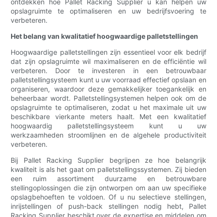
ontdekken hoe Pallet Racking Supplier u kan helpen uw
opslagruimte te optimaliseren en uw bedrijfsvoering te
verbeteren.
Het belang van kwalitatief hoogwaardige palletstellingen
Hoogwaardige palletstellingen zijn essentieel voor elk bedrijf
dat zijn opslagruimte wil maximaliseren en de efficiëntie wil
verbeteren. Door te investeren in een betrouwbaar
palletstellingsysteem kunt u uw voorraad effectief opslaan en
organiseren, waardoor deze gemakkelijker toegankelijk en
beheerbaar wordt. Palletstellingsystemen helpen ook om de
opslagruimte te optimaliseren, zodat u het maximale uit uw
beschikbare vierkante meters haalt. Met een kwalitatief
hoogwaardig palletstellingsysteem kunt u uw
werkzaamheden stroomlijnen en de algehele productiviteit
verbeteren.
Bij Pallet Racking Supplier begrijpen ze hoe belangrijk
kwaliteit is als het gaat om palletstellingssystemen. Zij bieden
een ruim assortiment duurzame en betrouwbare
stellingoplossingen die zijn ontworpen om aan uw specifieke
opslagbehoeften te voldoen. Of u nu selectieve stellingen,
inrijstellingen of push-back stellingen nodig hebt, Pallet
Racking Supplier beschikt over de expertise en middelen om