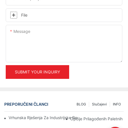
File
Message
SUBMIT YOUR INQUIRY
PREPORUČENI ČLANCI
BLOG
Slučajevi
INFO
Vrhunska Rješenja Za Industrijske Regale Za Efikasno Upravljan
Opcije Prilagođenih Paletnih R