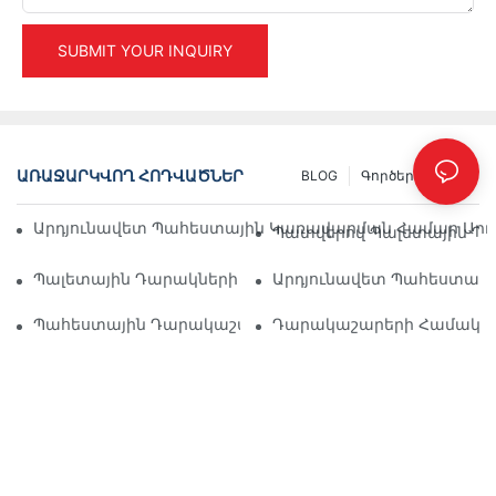
SUBMIT YOUR INQUIRY
ԱՌԱՋԱՐԿՎՈՂ ՀՈԴՎԱԾՆԵՐ
BLOG
Գործեր
INFO
Արդյունավետ Պահեստային Կառավարման Համար Արդյ
Պատվերով Պալետային Դա
Պալետային Դարակների Լուծումների Ապագան. Միտումն
Արդյունավետ Պահեստավոր
Պահեստային Դարակաշարերի Մատակարարներ. Ինչ Փ
Դարակաշարերի Համակարգ