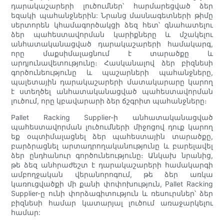
դարակաշարերի լուծումներ՝ հարմարեցված ձեր
եզակի պահանջներին: Նրանց մասնագետների թիմը
սերտորեն կհամագործակցի ձեզ հետ՝ գնահատելու
ձեր պահեստավորման կարիքները և մշակելու
անհատականացված դարակաշարերի համակարգ,
որը մաքսիմալացնում է տարածքը և
արդյունավետությունը։ Հասկանալով ձեր բիզնեսի
գործունեությունը և պաշարների պահանջները,
պալետային դարակաշարերի մատակարարը կարող
է ստեղծել անհատականացված պահեստավորման
լուծում, որը կբավարարի ձեր ճշգրիտ պահանջները։
Pallet Racking Supplier-ի անհատականացված
պահեստավորման լուծումների միջոցով դուք կարող
եք օպտիմալացնել ձեր պահեստային տարածքը,
բարձրացնել արտադրողականությունը և բարելավել
ձեր ընդհանուր գործունեությունը։ Անկախ նրանից,
թե ձեզ անհրաժեշտ է դարակաշարերի համակարգի
ամբողջական վերանորոգում, թե ձեր առկա
կառուցվածքի մի քանի փոփոխություն, Pallet Racking
Supplier-ը ունի փորձագիտություն և ռեսուրսներ՝ ձեր
բիզնեսի համար կատարյալ լուծում առաջարկելու
համար: