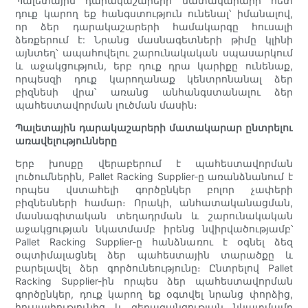
Պալետային դարակաշարերի մատակարարի հետ
դուք կարող եք հանգստություն ունենալ՝ իմանալով,
որ ձեր դարակաշարերի համակարգը հուսալի
ձեռքերում է: Նրանց մասնագետների թիմը կլինի
այնտեղ՝ ապահովելու շարունակական սպասարկում
և աջակցություն, երբ դուք դրա կարիքը ունենաք,
որպեսզի դուք կարողանաք կենտրոնանալ ձեր
բիզնեսի վրա՝ առանց անհանգստանալու ձեր
պահեստավորման լուծման մասին։
Պալետային դարակաշարերի մատակարար ընտրելու
առավելությունները
Երբ խոսքը վերաբերում է պահեստավորման
լուծումներին, Pallet Racking Supplier-ը առանձնանում է
որպես վստահելի գործընկեր բոլոր չափերի
բիզնեսների համար։ Որակի, անհատականացման,
մասնագիտական տեղադրման և շարունակական
աջակցության նկատմամբ իրենց նվիրվածությամբ՝
Pallet Racking Supplier-ը հանձնառու է օգնել ձեզ
օպտիմալացնել ձեր պահեստային տարածքը և
բարելավել ձեր գործունեությունը։ Ընտրելով Pallet
Racking Supplier-ին որպես ձեր պահեստավորման
գործընկեր, դուք կարող եք օգտվել նրանց փորձից,
հուսալիությունից և գերազանցության նկատմամբ