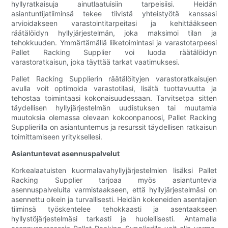
hyllyratkaisuja ainutlaatuisiin tarpeisiisi. Heidän
asiantuntijatiiminsä tekee tiivistä yhteistyötä kanssasi
arvioidakseen varastointitarpeitasi ja kehittääkseen
räätälöidyn hyllyjärjestelmän, joka maksimoi tilan ja
tehokkuuden. Ymmärtämällä liiketoimintasi ja varastotarpeesi
Pallet Racking Supplier voi luoda räätälöidyn
varastoratkaisun, joka täyttää tarkat vaatimuksesi.
Pallet Racking Supplierin räätälöityjen varastoratkaisujen
avulla voit optimoida varastotilasi, lisätä tuottavuutta ja
tehostaa toimintaasi kokonaisuudessaan. Tarvitsetpa sitten
täydellisen hyllyjärjestelmän uudistuksen tai muutamia
muutoksia olemassa olevaan kokoonpanoosi, Pallet Racking
Supplierilla on asiantuntemus ja resurssit täydellisen ratkaisun
toimittamiseen yrityksellesi.
Asiantuntevat asennuspalvelut
Korkealaatuisten kuormalavahyllyjärjestelmien lisäksi Pallet
Racking Supplier tarjoaa myös asiantuntevia
asennuspalveluita varmistaakseen, että hyllyjärjestelmäsi on
asennettu oikein ja turvallisesti. Heidän kokeneiden asentajien
tiiminsä työskentelee tehokkaasti ja asentaakseen
hyllystöjärjestelmäsi tarkasti ja huolellisesti. Antamalla