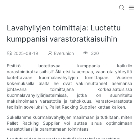
Lavahyllyjen toimittaja: Luotettu
kumppanisi varastoratkaisuihin
2025-08-19
Everunion
320
Etsitkö luotettavaa kumppania kaikkiin
varastointiratkaisuihisi? Älä etsi kauempaa, vaan ota yhteyttä
luotettavaan kuormalavahyllyjen toimittajaan. Vuosien
kokemuksella alalta he ovat vakiinnuttaneet asemansa
johtavana toimittajana korkealaatuisissa
kuormalavahyllyjärjestelmissä, jotka on suunniteltu
maksimoimaan varastotila ja tehokkuus. Varastovarastosta
teollisiin sovelluksiin, Pallet Racking Supplier kattaa kaiken.
Sukellamme kuormalavahyllyjen maailmaan ja tutkitaan, miten
Pallet Racking Supplier voi auttaa sinua optimoimaan
varastotilaasi ja parantamaan toimintaasi.