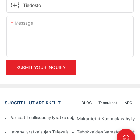
Tiedosto
Message
SUBMIT YOUR INQUIRY
SUOSITELLUT ARTIKKELIT
BLOG
Tapaukset
INFO
Parhaat Teollisuushyllyratkaisut Tehokkaaseen Varastonhallinta
Mukautetut Kuormalavahyllyvaih
Lavahyllyratkaisujen Tulevaisuus: Trendit Ja Innovaatiot
Tehokkaiden Varastohyllyratkais