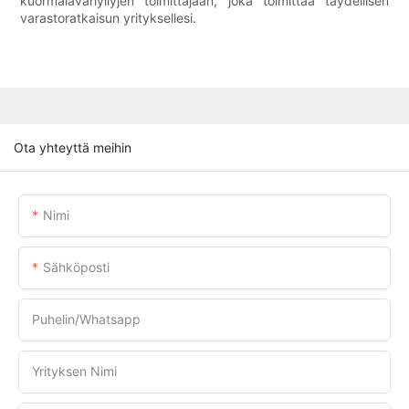
kuormalavahyllyjen toimittajaan, joka toimittaa täydellisen
varastoratkaisun yrityksellesi.
Ota yhteyttä meihin
Nimi
Sähköposti
Puhelin/whatsapp
Yrityksen Nimi