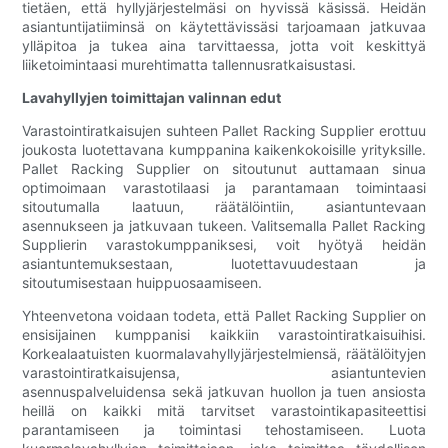
tietäen, että hyllyjärjestelmäsi on hyvissä käsissä. Heidän
asiantuntijatiiminsä on käytettävissäsi tarjoamaan jatkuvaa
ylläpitoa ja tukea aina tarvittaessa, jotta voit keskittyä
liiketoimintaasi murehtimatta tallennusratkaisustasi.
Lavahyllyjen toimittajan valinnan edut
Varastointiratkaisujen suhteen Pallet Racking Supplier erottuu
joukosta luotettavana kumppanina kaikenkokoisille yrityksille.
Pallet Racking Supplier on sitoutunut auttamaan sinua
optimoimaan varastotilaasi ja parantamaan toimintaasi
sitoutumalla laatuun, räätälöintiin, asiantuntevaan
asennukseen ja jatkuvaan tukeen. Valitsemalla Pallet Racking
Supplierin varastokumppaniksesi, voit hyötyä heidän
asiantuntemuksestaan, luotettavuudestaan ja
sitoutumisestaan huippuosaamiseen.
Yhteenvetona voidaan todeta, että Pallet Racking Supplier on
ensisijainen kumppanisi kaikkiin varastointiratkaisuihisi.
Korkealaatuisten kuormalavahyllyjärjestelmiensä, räätälöityjen
varastointiratkaisujensa, asiantuntevien
asennuspalveluidensa sekä jatkuvan huollon ja tuen ansiosta
heillä on kaikki mitä tarvitset varastointikapasiteettisi
parantamiseen ja toimintasi tehostamiseen. Luota