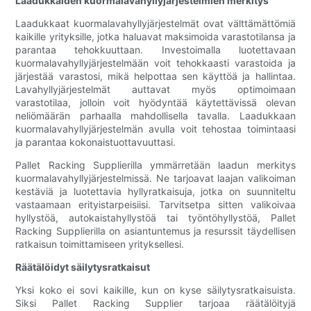
Laadukkaiden kuormalavahyllyjärjestelmien merkitys
Laadukkaat kuormalavahyllyjärjestelmät ovat välttämättömiä
kaikille yrityksille, jotka haluavat maksimoida varastotilansa ja
parantaa tehokkuuttaan. Investoimalla luotettavaan
kuormalavahyllyjärjestelmään voit tehokkaasti varastoida ja
järjestää varastosi, mikä helpottaa sen käyttöä ja hallintaa.
Lavahyllyjärjestelmät auttavat myös optimoimaan
varastotilaa, jolloin voit hyödyntää käytettävissä olevan
neliömäärän parhaalla mahdollisella tavalla. Laadukkaan
kuormalavahyllyjärjestelmän avulla voit tehostaa toimintaasi
ja parantaa kokonaistuottavuuttasi.
Pallet Racking Supplierilla ymmärretään laadun merkitys
kuormalavahyllyjärjestelmissä. Ne tarjoavat laajan valikoiman
kestäviä ja luotettavia hyllyratkaisuja, jotka on suunniteltu
vastaamaan erityistarpeisiisi. Tarvitsetpa sitten valikoivaa
hyllystöä, autokaistahyllystöä tai työntöhyllystöä, Pallet
Racking Supplierilla on asiantuntemus ja resurssit täydellisen
ratkaisun toimittamiseen yrityksellesi.
Räätälöidyt säilytysratkaisut
Yksi koko ei sovi kaikille, kun on kyse säilytysratkaisuista.
Siksi Pallet Racking Supplier tarjoaa räätälöityjä