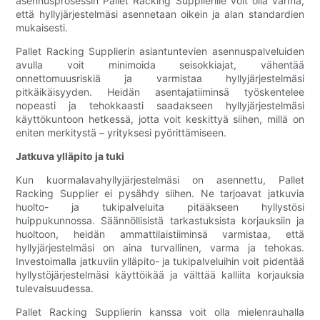
asennusprosessin Pallet Racking Supplierille voit olla varma,
että hyllyjärjestelmäsi asennetaan oikein ja alan standardien
mukaisesti.
Pallet Racking Supplierin asiantuntevien asennuspalveluiden
avulla voit minimoida seisokkiajat, vähentää
onnettomuusriskiä ja varmistaa hyllyjärjestelmäsi
pitkäikäisyyden. Heidän asentajatiiminsä työskentelee
nopeasti ja tehokkaasti saadakseen hyllyjärjestelmäsi
käyttökuntoon hetkessä, jotta voit keskittyä siihen, millä on
eniten merkitystä – yrityksesi pyörittämiseen.
Jatkuva ylläpito ja tuki
Kun kuormalavahyllyjärjestelmäsi on asennettu, Pallet
Racking Supplier ei pysähdy siihen. Ne tarjoavat jatkuvia
huolto- ja tukipalveluita pitääkseen hyllystösi
huippukunnossa. Säännöllisistä tarkastuksista korjauksiin ja
huoltoon, heidän ammattilaistiiminsä varmistaa, että
hyllyjärjestelmäsi on aina turvallinen, varma ja tehokas.
Investoimalla jatkuviin ylläpito- ja tukipalveluihin voit pidentää
hyllystöjärjestelmäsi käyttöikää ja välttää kalliita korjauksia
tulevaisuudessa.
Pallet Racking Supplierin kanssa voit olla mielenrauhalla