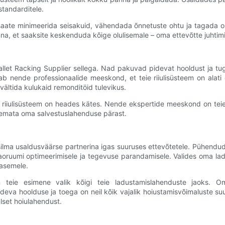
standarditele.
l saate minimeerida seisakuid, vähendada õnnetuste ohtu ja tagada 
e panna, et saaksite keskenduda kõige olulisemale – oma ettevõtte juhtimi
allet Racking Supplier sellega. Nad pakuvad pidevat hooldust ja tugit
ab nende professionaalide meeskond, et teie riiulisüsteem on alati 
vältida kulukaid remonditöid tulevikus.
 teie riiulisüsteem on heades kätes. Nende ekspertide meeskond on tei
semata oma salvestuslahenduse pärast.
lma usaldusväärse partnerina igas suuruses ettevõtetele. Pühendude
laoruumi optimeerimisele ja tegevuse parandamisele. Valides oma lad
tasemele.
 teie esimene valik kõigi teie ladustamislahenduste jaoks. Oma
pideva hoolduse ja toega on neil kõik vajalik hoiustamisvõimaluste
alset hoiulahendust.