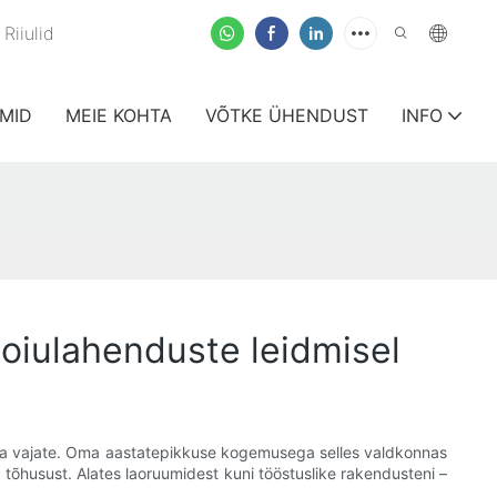
Riiulid
MID
MEIE KOHTA
VÕTKE ÜHENDUST
INFO
 hoiulahenduste leidmisel
 mida vajate. Oma aastatepikkuse kogemusega selles valdkonnas
 tõhusust. Alates laoruumidest kuni tööstuslike rakendusteni –