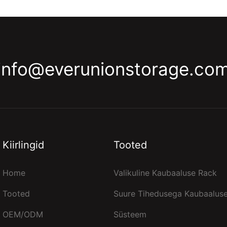
info@everunionstorage.co
Kiirlingid
Tooted
Home
Valikuline Kaubaaluse Rack
Tooted
Suure Tihedusega Kaubaalus
OEM/ODM
Süsteem