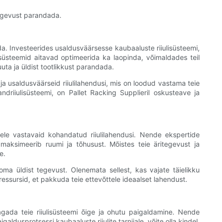
 tegevust parandada.
da. Investeerides usaldusväärsesse kaubaaluste riiulisüsteemi,
süsteemid aitavad optimeerida ka laopinda, võimaldades teil
ta ja üldist tootlikkust parandada.
ja usaldusväärseid riiulilahendusi, mis on loodud vastama teie
kandriiulisüsteemi, on Pallet Racking Supplieril oskusteave ja
ele vastavaid kohandatud riiulilahendusi. Nende ekspertide
maksimeerib ruumi ja tõhusust. Mõistes teie äritegevust ja
e.
ma üldist tegevust. Olenemata sellest, kas vajate täielikku
ressursid, et pakkuda teie ettevõttele ideaalset lahendust.
tagada teie riiulisüsteemi õige ja ohutu paigaldamine. Nende
dusprotsessi kaubaaluste riiulite tarnijale, võite olla kindel,