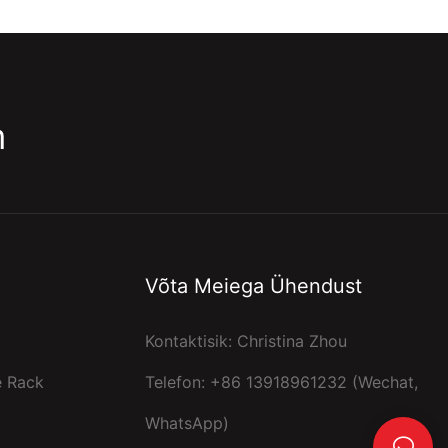
m
Võta Meiega Ühendust
Kontaktisik: Christina Zhou
e Rack
Telefon: +86 13918961232 (Wechat,
WhatsApp)