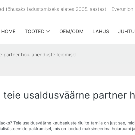
used tõhusaks ladustamiseks alates 2005. aastast - Everunion
HOME
TOOTED
OEM/ODM
LAHUS
JUHTU
ne partner hoiulahenduste leidmisel
ja: teie usaldusväärne partner
 jaoks? Teie usaldusväärne kaubaaluste riiulite tarnija on just see,
iiulisüsteemide pakkumisel, mis on loodud maksimeerima hoiuruumi ja