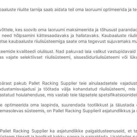
aluste riiulite tarnija saab aidata teil oma laoruumi optimeerida ja
tevõttele, kes soovib oma laoruumi maksimeerida ja tõhusust paranda
 need hõlpsamini kättesaadavaks ja hallatavaks. Kaubaaluste riiuli
etse kaubaaluste riiulisüsteemiga saate oma tegevust sujuvamaks muu
teemide kvaliteedi olulisust. Nad pakuvad laia valikut vastupidavaid 
vajate selektiivset riiulisüsteemi, sissesõiduriiulisüsteemi või lü
pärast pakub Pallet Racking Supplier teie ainulaadsetele vajadust
dustamisvajadusi ja töötada välja kohandatud riiulisüsteemi, mis 
rastatud hoiulahenduse, mis vastab teie täpsetele spetsifikatsioonidel
 optimeerida oma laopinda, suurendada tootlikkust ja täiustada o
emasolevas süsteemis, on Pallet Racking Supplieril asjatundlikkus ja 
 Pallet Racking Supplier ka asjatundlikke paigaldusteenuseid, et 
üsteem täpselt ja hoolikalt kokku panna ja paigaldada. Usaldades paigal