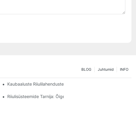
BLOG
Juhtumid
INFO
uste Kohandamine
Kaubaaluste Riiulilahenduste Tulevik: Trendid Ja Uuendused
Riiulisüsteemide Tarnija: Õige Partneri Valimise Peamised Tegurid