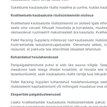
Sukeldume kaubaaluste riiulite maailma ja uurime, kuidas kauba
Kvaliteetsete kaubaaluste riiulisüsteemide olulisus
Kvaliteetsed kaubaaluste riiulisüsteemid on olulised igale et
saate oma varusid tõhusalt hoiustada ja korraldada, muutes
olemasolevat ruutmeetrit maksimaalselt ära kasutada. Kvalite
Pallet Racking Supplieris mõistavad nad kaubaaluste riiulisüs
konkreetsetele ladustamisvajadustele. Olenemata sellest, kas 
ressursid, et pakkuda teie ettevõttele ideaalset lahendust.
Kohandatud hoiulahendused
Panipaigalahenduste puhul ei sobi üks suurus kõigile. See
meeskond teeb teiega tihedat koostööd, et hinnata teie la
laoseisunõudeid, saab kaubaaluste riiulite tarnija luua isikupä
Pallet Racking Supplieri kohandatud hoiulahendustega saate
riiulisüsteemi kapitaalremonti või mõningaid muudatusi oma ol
Ekspertide paigaldusteenused
Lisaks kvaliteetsetele kaubaaluste riiulisüsteemidele pakub
kogenud paigaldajate meeskond töötab tõhusalt, et teie riiulis