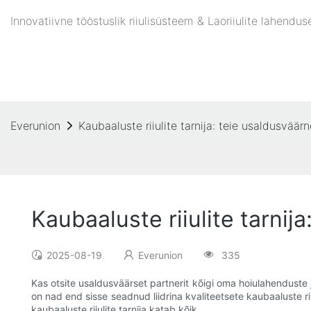
Innovatiivne tööstuslik riiulisüsteem & Laoriiulite lahend
Everunion
Kaubaaluste riiulite tarnija: teie usaldusväär
Kaubaaluste riiulite tarni
2025-08-19
Everunion
335
Kas otsite usaldusväärset partnerit kõigi oma hoiulahenduste
on nad end sisse seadnud liidrina kvaliteetsete kaubaaluste r
kaubaaluste riiulite tarnija katab kõik.