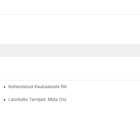
Kohandatud Kaubaaluste Riiulite Valikud: Teie Hoiustamisvajad
Laoriiulite Tarnijad: Mida Otsida