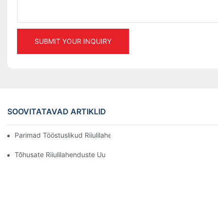
SUBMIT YOUR INQUIRY
SOOVITATAVAD ARTIKLID
Parimad Tööstuslikud Riiulilahendused Tõhusaks Laohalduseks
Tõhusate Riiulilahenduste Uurimine Igale Tööstusharule