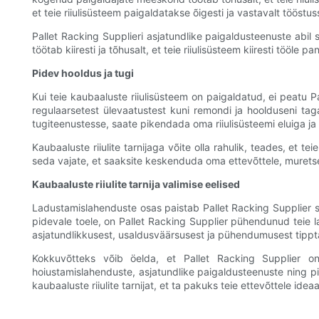
et teie riiulisüsteem paigaldatakse õigesti ja vastavalt tööstus
Pallet Racking Supplieri asjatundlike paigaldusteenuste abi
töötab kiiresti ja tõhusalt, et teie riiulisüsteem kiiresti tööl
Pidev hooldus ja tugi
Kui teie kaubaaluste riiulisüsteem on paigaldatud, ei peatu P
regulaarsetest ülevaatustest kuni remondi ja hoolduseni tag
tugiteenustesse, saate pikendada oma riiulisüsteemi eluiga ja 
Kaubaaluste riiulite tarnijaga võite olla rahulik, teades, et
seda vajate, et saaksite keskenduda oma ettevõttele, muret
Kaubaaluste riiulite tarnija valimise eelised
Ladustamislahenduste osas paistab Pallet Racking Supplier si
pidevale toele, on Pallet Racking Supplier pühendunud teie 
asjatundlikkusest, usaldusväärsusest ja pühendumusest tipp
Kokkuvõtteks võib öelda, et Pallet Racking Supplier on
hoiustamislahenduste, asjatundlike paigaldusteenuste ning 
kaubaaluste riiulite tarnijat, et ta pakuks teie ettevõttele idea