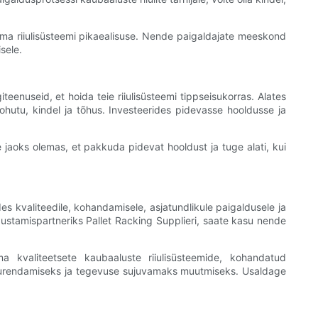
oma riiulisüsteemi pikaealisuse. Nende paigaldajate meeskond
sele.
eenuseid, et hoida teie riiulisüsteemi tippseisukorras. Alates
ohutu, kindel ja tõhus. Investeerides pidevasse hooldusse ja
e jaoks olemas, et pakkuda pidevat hooldust ja tuge alati, kui
s kvaliteedile, kohandamisele, asjatundlikule paigaldusele ja
ustamispartneriks Pallet Racking Supplieri, saate kasu nende
 kvaliteetsete kaubaaluste riiulisüsteemide, kohandatud
 suurendamiseks ja tegevuse sujuvamaks muutmiseks. Usaldage