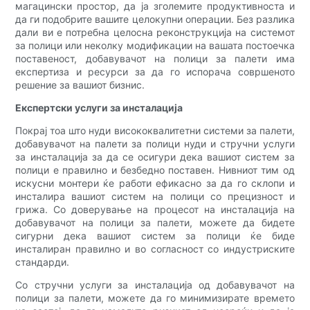
магацински простор, да ја зголемите продуктивноста и
да ги подобрите вашите целокупни операции. Без разлика
дали ви е потребна целосна реконструкција на системот
за полици или неколку модификации на вашата постоечка
поставеност, добавувачот на полици за палети има
експертиза и ресурси за да го испорача совршеното
решение за вашиот бизнис.
Експертски услуги за инсталација
Покрај тоа што нуди висококвалитетни системи за палети,
добавувачот на палети за полици нуди и стручни услуги
за инсталација за да се осигури дека вашиот систем за
полици е правилно и безбедно поставен. Нивниот тим од
искусни монтери ќе работи ефикасно за да го склопи и
инсталира вашиот систем на полици со прецизност и
грижа. Со доверување на процесот на инсталација на
добавувачот на полици за палети, можете да бидете
сигурни дека вашиот систем за полици ќе биде
инсталиран правилно и во согласност со индустриските
стандарди.
Со стручни услуги за инсталација од добавувачот на
полици за палети, можете да го минимизирате времето