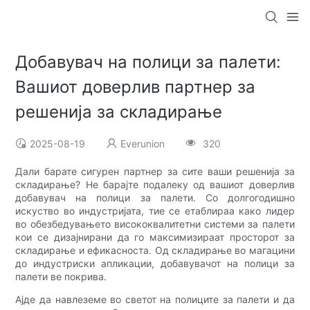
Добавувач на полици за палети:
Вашиот доверлив партнер за
решенија за складирање
2025-08-19
Everunion
320
Дали барате сигурен партнер за сите ваши решенија за
складирање? Не барајте подалеку од вашиот доверлив
добавувач на полици за палети. Со долгогодишно
искуство во индустријата, тие се етаблираа како лидер
во обезбедувањето висококвалитетни системи за палети
кои се дизајнирани да го максимизираат просторот за
складирање и ефикасноста. Од складирање во магацини
до индустриски апликации, добавувачот на полици за
палети ве покрива.
Ајде да навлеземе во светот на полиците за палети и да