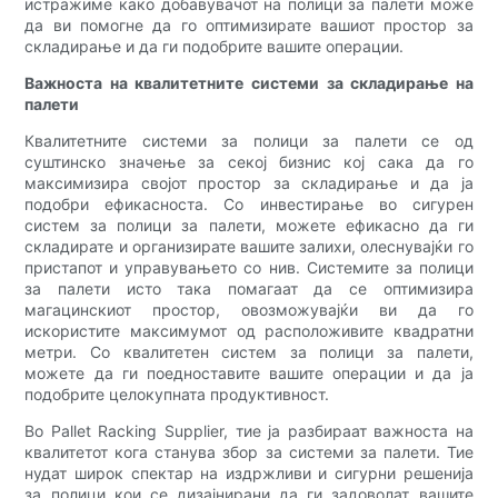
истражиме како добавувачот на полици за палети може
да ви помогне да го оптимизирате вашиот простор за
складирање и да ги подобрите вашите операции.
Важноста на квалитетните системи за складирање на
палети
Квалитетните системи за полици за палети се од
суштинско значење за секој бизнис кој сака да го
максимизира својот простор за складирање и да ја
подобри ефикасноста. Со инвестирање во сигурен
систем за полици за палети, можете ефикасно да ги
складирате и организирате вашите залихи, олеснувајќи го
пристапот и управувањето со нив. Системите за полици
за палети исто така помагаат да се оптимизира
магацинскиот простор, овозможувајќи ви да го
искористите максимумот од расположивите квадратни
метри. Со квалитетен систем за полици за палети,
можете да ги поедноставите вашите операции и да ја
подобрите целокупната продуктивност.
Во Pallet Racking Supplier, тие ја разбираат важноста на
квалитетот кога станува збор за системи за палети. Тие
нудат широк спектар на издржливи и сигурни решенија
за полици кои се дизајнирани да ги задоволат вашите