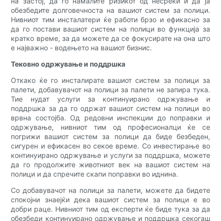
на застој, да го намалите ризикот од несреќи и да ја
обезбедите долговечноста на вашиот систем за полици.
Нивниот тим инсталатери ќе работи брзо и ефикасно за
да го постави вашиот систем на полици во функција за
кратко време, за да можете да се фокусирате на она што
е најважно - водењето на вашиот бизнис.
Тековно одржување и поддршка
Откако ќе го инсталирате вашиот систем за полици за
палети, добавувачот на полици за палети не запира тука.
Тие нудат услуги за континуирано одржување и
поддршка за да го одржат вашиот систем на полици во
врвна состојба. Од редовни инспекции до поправки и
одржување, нивниот тим од професионалци ќе се
погрижи вашиот систем за полици да биде безбеден,
сигурен и ефикасен во секое време. Со инвестирање во
континуирано одржување и услуги за поддршка, можете
да го продолжите животниот век на вашиот систем на
полици и да спречите скапи поправки во иднина.
Со добавувачот на полици за палети, можете да бидете
спокојни знаејќи дека вашиот систем за полици е во
добри раце. Нивниот тим од експерти ќе биде тука за да
обезбеди континуирано одржување и поддршка секогаш