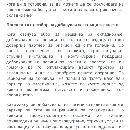
кога ви е потребна, за да можете да се фокусирате на
вашиот бизнис без да се грижите за вашето решение за
складирање.
Предности од избор на добавувач на полици за палети
Кога станува збор за решенија за складирање,
добавувачот на полици за палети се издвојува како
доверлив партнер за бизниси од сите големини. Со
својата посветеност на квалитет, прилагодување,
стручна инсталација и континуирана поддршка,
добавувачот на полици за палети е посветен да ви
помогне да го оптимизирате вашиот простор за
складирање и да ги подобрите вашите операции. Со
избирање на добавувач на полици за палети како ваш
партнер за складирање, можете да имате корист од
нивната експертиза, сигурност и посветеност кон
совршенство.
Како заклучок, добавувачот на полици за палети е вашиот
партнер за сите ваши решенија за складирање. Со
нивните висококвалитетни системи за палети,
прилагодени решенија за складирање, стручни услуги за
инсталација и континуирано одржување и поддршка, тие