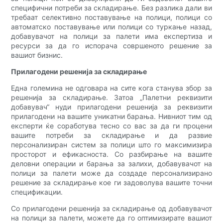
специфични потреби за складирање. Без разлика дали ви
требаат селективно поставување на полици, полици со
автоматско поставување или полици со туркање назад,
добавувачот на полици за палети има експертиза и
ресурси за да го испорача совршеното решение за
вашиот бизнис.
Прилагодени решенија за складирање
Една големина не одговара на сите кога станува збор за
решенија за складирање. Затоа „Палетни реквизити
добавувач“ нуди прилагодени решенија за реквизити
прилагодени на вашите уникатни барања. Нивниот тим од
експерти ќе соработува тесно со вас за да ги процени
вашите потреби за складирање и да развие
персонализиран систем за полици што го максимизира
просторот и ефикасноста. Со разбирање на вашите
деловни операции и барања за залихи, добавувачот на
полици за палети може да создаде персонализирано
решение за складирање кое ги задоволува вашите точни
спецификации.
Со прилагодени решенија за складирање од добавувачот
на полици за палети, можете да го оптимизирате вашиот