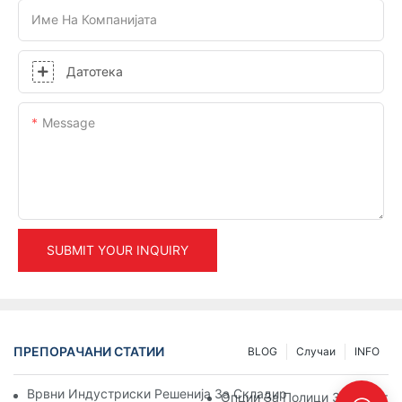
Име На Компанијата
Датотека
Message
SUBMIT YOUR INQUIRY
ПРЕПОРАЧАНИ СТАТИИ
BLOG
Случаи
INFO
Врвни Индустриски Решенија За Складирање За Ефикасно
Опции За Полици За Палети