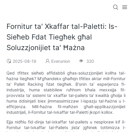
Fornitur ta' Xkaffar tal-Paletti: Is-
Sieħeb Fdat Tiegħek għal
Soluzzjonijiet ta' Ħażna
2025-08-19
Everunion
320
Qed tfittex sieħeb affidabbli għas-soluzzjonijiet kollha tal-
ħażna tiegħek? M'għandekx għalfejn tfittex aktar mill-Fornitur
ta' Pallet Racking fdat tiegħek. B'snin ta' esperjenza fl-
industrija, huma stabbilew ruħhom bħala mexxejja fil-
provvista ta' sistemi ta' xkaffar tal-pallets ta' kwalità għolja li
huma ddisinjati biex jimmassimizzaw l-ispazju tal-ħażna u l-
effiċjenza. Mill-ħażna fil-maħżen għall-applikazzjonijiet
industrijali, il-Fornitur tal-Ixkaffar tal-Paletti jkopri kollox.
Ejja nidħlu fid-dinja tal-ixkaffar tal-pallets u nesploraw kif il-
Fornitur tal-Ixkaffar tal-Pallets jista' jgħinek tottimizza l-