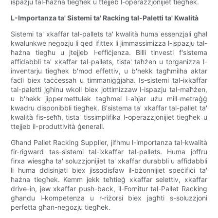
ispazju tal-ħażna tiegħek u ttejjeb l-operazzjonijiet tiegħek.
L-Importanza ta' Sistemi ta' Racking tal-Paletti ta' Kwalità
Sistemi ta' xkaffar tal-pallets ta' kwalità huma essenzjali għal
kwalunkwe negozju li qed ifittex li jimmassimizza l-ispazju tal-
ħażna tiegħu u jtejjeb l-effiċjenza. Billi tinvesti f'sistema
affidabbli ta' xkaffar tal-pallets, tista' taħżen u torganizza l-
inventarju tiegħek b'mod effettiv, u b'hekk tagħmilha aktar
faċli biex taċċessah u timmaniġġjaha. Is-sistemi tal-ixkaffar
tal-paletti jgħinu wkoll biex jottimizzaw l-ispazju tal-maħżen,
u b'hekk jippermettulek tagħmel l-aħjar użu mill-metraġġ
kwadru disponibbli tiegħek. B'sistema ta' xkaffar tal-pallet ta'
kwalità fis-seħħ, tista' tissimplifika l-operazzjonijiet tiegħek u
ttejjeb il-produttività ġenerali.
Għand Pallet Racking Supplier, jifhmu l-importanza tal-kwalità
fir-rigward tas-sistemi tal-ixkaffar tal-pallets. Huma joffru
firxa wiesgħa ta' soluzzjonijiet ta' xkaffar durabbli u affidabbli
li huma ddisinjati biex jissodisfaw il-bżonnijiet speċifiċi ta'
ħażna tiegħek. Kemm jekk teħtieġ xkaffar selettiv, xkaffar
drive-in, jew xkaffar push-back, il-Fornitur tal-Pallet Racking
għandu l-kompetenza u r-riżorsi biex jagħti s-soluzzjoni
perfetta għan-negozju tiegħek.