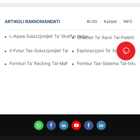
ARTIKOLI RAKKOMANDATI
BLOG
Każijiet
INFO
L-Aqwa Soluzzjonijiet Ta' Xkaffar Industrijali Għal Ġestjoni Effiċ
Għażliet Ta' Rack Tal-Paletti Pe
Il-Futur Tas-Soluzzjonijiet Tal-Pallet Rack: Xejriet U Innovazzjonij
Esplorazzjoni Ta' Soluzzjonijiet
Fornituri Ta' Racking Tal-Maħżen: X'Għandek Tfittex
Fornitur Tas-Sistema Tal-Ixkaff