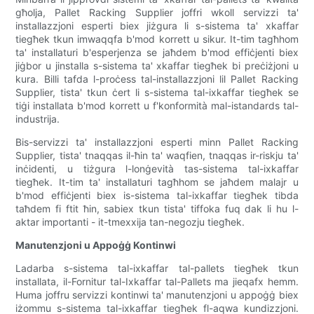
għolja, Pallet Racking Supplier joffri wkoll servizzi ta'
installazzjoni esperti biex jiżgura li s-sistema ta' xkaffar
tiegħek tkun imwaqqfa b'mod korrett u sikur. It-tim tagħhom
ta' installaturi b'esperjenza se jaħdem b'mod effiċjenti biex
jiġbor u jinstalla s-sistema ta' xkaffar tiegħek bi preċiżjoni u
kura. Billi tafda l-proċess tal-installazzjoni lil Pallet Racking
Supplier, tista' tkun ċert li s-sistema tal-ixkaffar tiegħek se
tiġi installata b'mod korrett u f'konformità mal-istandards tal-
industrija.
Bis-servizzi ta' installazzjoni esperti minn Pallet Racking
Supplier, tista' tnaqqas il-ħin ta' waqfien, tnaqqas ir-riskju ta'
inċidenti, u tiżgura l-lonġevità tas-sistema tal-ixkaffar
tiegħek. It-tim ta' installaturi tagħhom se jaħdem malajr u
b'mod effiċjenti biex is-sistema tal-ixkaffar tiegħek tibda
taħdem fi ftit ħin, sabiex tkun tista' tiffoka fuq dak li hu l-
aktar importanti - it-tmexxija tan-negozju tiegħek.
Manutenzjoni u Appoġġ Kontinwi
Ladarba s-sistema tal-ixkaffar tal-pallets tiegħek tkun
installata, il-Fornitur tal-Ixkaffar tal-Pallets ma jieqafx hemm.
Huma joffru servizzi kontinwi ta' manutenzjoni u appoġġ biex
iżommu s-sistema tal-ixkaffar tiegħek fl-aqwa kundizzjoni.