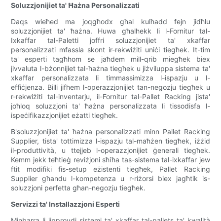
Soluzzjonijiet ta' Ħażna Personalizzati
Daqs wieħed ma joqgħodx għal kulħadd fejn jidħlu
soluzzjonijiet ta' ħażna. Huwa għalhekk li l-Fornitur tal-
Ixkaffar tal-Paletti joffri soluzzjonijiet ta' xkaffar
personalizzati mfassla skont ir-rekwiżiti uniċi tiegħek. It-tim
ta' esperti tagħhom se jaħdem mill-qrib miegħek biex
jivvaluta l-bżonnijiet tal-ħażna tiegħek u jiżviluppa sistema ta'
xkaffar personalizzata li timmassimizza l-ispazju u l-
effiċjenza. Billi jifhem l-operazzjonijiet tan-negozju tiegħek u
r-rekwiżiti tal-inventarju, il-Fornitur tal-Pallet Racking jista'
joħloq soluzzjoni ta' ħażna personalizzata li tissodisfa l-
ispeċifikazzjonijiet eżatti tiegħek.
B'soluzzjonijiet ta' ħażna personalizzati minn Pallet Racking
Supplier, tista' tottimizza l-ispazju tal-maħżen tiegħek, iżżid
il-produttività, u ttejjeb l-operazzjonijiet ġenerali tiegħek.
Kemm jekk teħtieġ reviżjoni sħiħa tas-sistema tal-ixkaffar jew
ftit modifiki fis-setup eżistenti tiegħek, Pallet Racking
Supplier għandu l-kompetenza u r-riżorsi biex jagħtik is-
soluzzjoni perfetta għan-negozju tiegħek.
Servizzi ta' Installazzjoni Esperti
Minbarra li jipprovdi sistemi ta' xkaffar tal-pallets ta' kwalità