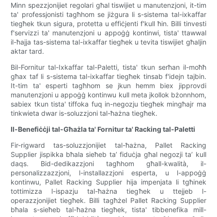
Minn spezzjonijiet regolari għal tiswijiet u manutenzjoni, it-tim
ta' professjonisti tagħhom se jiżgura li s-sistema tal-ixkaffar
tiegħek tkun sigura, protetta u effiċjenti f'kull ħin. Billi tinvesti
f'servizzi ta' manutenzjoni u appoġġ kontinwi, tista' ttawwal
il-ħajja tas-sistema tal-ixkaffar tiegħek u tevita tiswijiet għaljin
aktar tard.
Bil-Fornitur tal-Ixkaffar tal-Paletti, tista' tkun serħan il-moħħ
għax taf li s-sistema tal-ixkaffar tiegħek tinsab f'idejn tajbin.
It-tim ta' esperti tagħhom se jkun hemm biex jipprovdi
manutenzjoni u appoġġ kontinwu kull meta jkollok bżonnhom,
sabiex tkun tista' tiffoka fuq in-negozju tiegħek mingħajr ma
tinkwieta dwar is-soluzzjoni tal-ħażna tiegħek.
Il-Benefiċċji tal-Għażla ta' Fornitur ta' Racking tal-Paletti
Fir-rigward tas-soluzzjonijiet tal-ħażna, Pallet Racking
Supplier jispikka bħala sieħeb ta’ fiduċja għal negozji ta’ kull
daqs. Bid-dedikazzjoni tagħhom għall-kwalità, il-
personalizzazzjoni, l-installazzjoni esperta, u l-appoġġ
kontinwu, Pallet Racking Supplier hija impenjata li tgħinek
tottimizza l-ispazju tal-ħażna tiegħek u ttejjeb l-
operazzjonijiet tiegħek. Billi tagħżel Pallet Racking Supplier
bħala s-sieħeb tal-ħażna tiegħek, tista' tibbenefika mill-