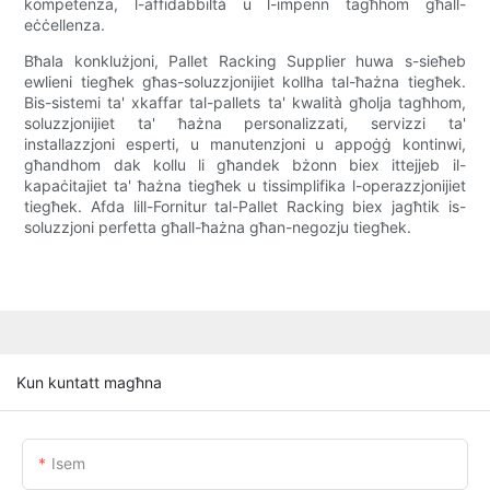
kompetenza, l-affidabbiltà u l-impenn tagħhom għall-
eċċellenza.
Bħala konklużjoni, Pallet Racking Supplier huwa s-sieħeb
ewlieni tiegħek għas-soluzzjonijiet kollha tal-ħażna tiegħek.
Bis-sistemi ta' xkaffar tal-pallets ta' kwalità għolja tagħhom,
soluzzjonijiet ta' ħażna personalizzati, servizzi ta'
installazzjoni esperti, u manutenzjoni u appoġġ kontinwi,
għandhom dak kollu li għandek bżonn biex ittejjeb il-
kapaċitajiet ta' ħażna tiegħek u tissimplifika l-operazzjonijiet
tiegħek. Afda lill-Fornitur tal-Pallet Racking biex jagħtik is-
soluzzjoni perfetta għall-ħażna għan-negozju tiegħek.
Kun kuntatt magħna
Isem