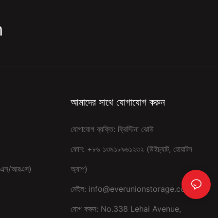
m
আমাদের সাথে যোগাযোগ করুন
যোগাযোগ ব্যক্তি: ক্রিস্টিনা ঝোউ
ফোন: +৮৬ ১৩৯১৮৯৬১২৩২ (উইচ্যাট, হোয়াটস
ম (এএস/আরএস)
অ্যাপ)
মেইল:
info@everunionstorage.com
যোগ করুন: No.338 Lehai Avenue,