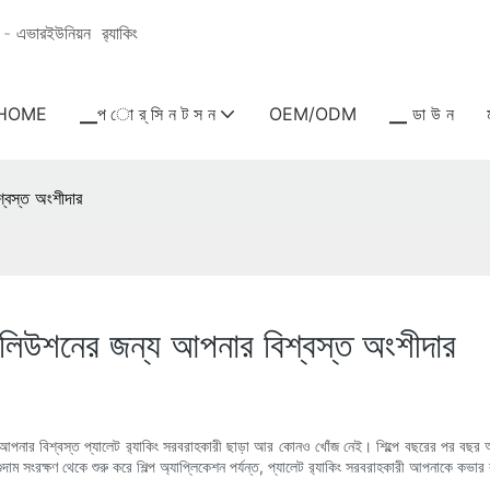
ধান - এভারইউনিয়ন
র‍্যাকিং
HOME
▁প ো র্ সি ন ট স ন
OEM/ODM
▁ ডা উ ন
শ্বস্ত অংশীদার
জ সলিউশনের জন্য আপনার বিশ্বস্ত অংশীদার
ার বিশ্বস্ত প্যালেট র‍্যাকিং সরবরাহকারী ছাড়া আর কোনও খোঁজ নেই। শিল্পে বছরের পর বছর অভিজ
 গুদাম সংরক্ষণ থেকে শুরু করে শিল্প অ্যাপ্লিকেশন পর্যন্ত, প্যালেট র‍্যাকিং সরবরাহকারী আপনাকে কভা