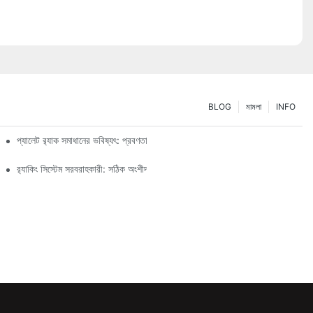
BLOG
মামলা
INFO
প্যালেট র‍্যাক সমাধানের ভবিষ্যৎ: প্রবণতা এবং উদ্ভাবন
র‍্যাকিং সিস্টেম সরবরাহকারী: সঠিক অংশীদার নির্বাচনের জন্য মূল বিষয়গুলি