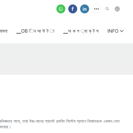
মামলা
▁OB িব আ উ ট া
▁অ ক প ্যা ক্ ট স
INFO
্ঞতার সাথে, তারা উচ্চ-মানের প্যালেট র‍্যাকিং সিস্টেম প্রদানে নিজেদেরকে একজন নেতা
র করেছে।