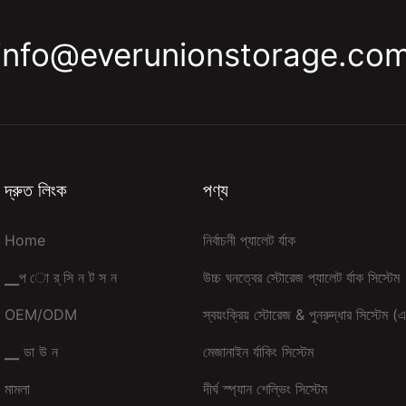
info@everunionstorage.co
দ্রুত লিংক
পণ্য
Home
নির্বাচনী প্যালেট র্যাক
▁প ো র্ সি ন ট স ন
উচ্চ ঘনত্বের স্টোরেজ প্যালেট র্যাক সিস্টেম
OEM/ODM
স্বয়ংক্রিয় স্টোরেজ & পুনরুদ্ধার সিস্টে
▁ ডা উ ন
মেজানাইন র্যাকিং সিস্টেম
মামলা
দীর্ঘ স্প্যান শেল্ভিং সিস্টেম