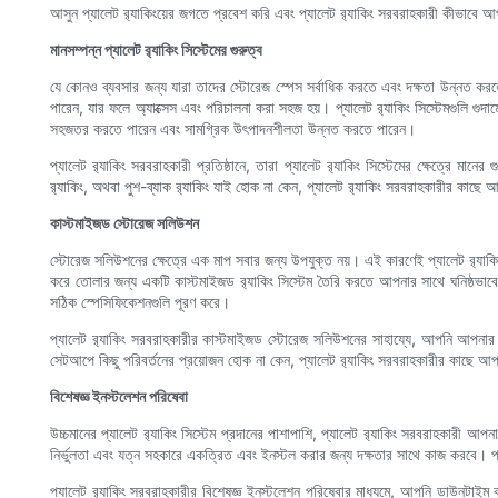
আসুন প্যালেট র‍্যাকিংয়ের জগতে প্রবেশ করি এবং প্যালেট র‍্যাকিং সরবরাহকারী কীভাব
মানসম্পন্ন প্যালেট র‍্যাকিং সিস্টেমের গুরুত্ব
যে কোনও ব্যবসার জন্য যারা তাদের স্টোরেজ স্পেস সর্বাধিক করতে এবং দক্ষতা উন্নত করতে 
পারেন, যার ফলে অ্যাক্সেস এবং পরিচালনা করা সহজ হয়। প্যালেট র‍্যাকিং সিস্টেমগুলি গু
সহজতর করতে পারেন এবং সামগ্রিক উৎপাদনশীলতা উন্নত করতে পারেন।
প্যালেট র‍্যাকিং সরবরাহকারী প্রতিষ্ঠানে, তারা প্যালেট র‍্যাকিং সিস্টেমের ক্ষেত্রে মা
র‍্যাকিং, অথবা পুশ-ব্যাক র‍্যাকিং যাই হোক না কেন, প্যালেট র‍্যাকিং সরবরাহকারীর কাছে 
কাস্টমাইজড স্টোরেজ সলিউশন
স্টোরেজ সলিউশনের ক্ষেত্রে এক মাপ সবার জন্য উপযুক্ত নয়। এই কারণেই প্যালেট র‍্যাকি
করে তোলার জন্য একটি কাস্টমাইজড র‍্যাকিং সিস্টেম তৈরি করতে আপনার সাথে ঘনিষ্ঠভাবে 
সঠিক স্পেসিফিকেশনগুলি পূরণ করে।
প্যালেট র‍্যাকিং সরবরাহকারীর কাস্টমাইজড স্টোরেজ সলিউশনের সাহায্যে, আপনি আপনার 
সেটআপে কিছু পরিবর্তনের প্রয়োজন হোক না কেন, প্যালেট র‍্যাকিং সরবরাহকারীর কাছে আপনা
বিশেষজ্ঞ ইনস্টলেশন পরিষেবা
উচ্চমানের প্যালেট র‍্যাকিং সিস্টেম প্রদানের পাশাপাশি, প্যালেট র‍্যাকিং সরবরাহকারী 
নির্ভুলতা এবং যত্ন সহকারে একত্রিত এবং ইনস্টল করার জন্য দক্ষতার সাথে কাজ করবে। প্যা
প্যালেট র‍্যাকিং সরবরাহকারীর বিশেষজ্ঞ ইনস্টলেশন পরিষেবার মাধ্যমে, আপনি ডাউনটাইম ক