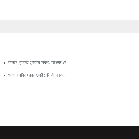
কাস্টম প্যালেট র‍্যাকের বিকল্প: আপনার স্টোরেজের চাহিদা অনুযায়ী
গুদাম র‍্যাকিং সরবরাহকারী: কী কী সন্ধান করবেন