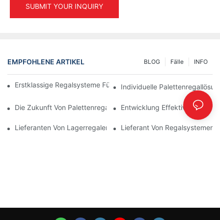
SUBMIT YOUR INQUIRY
EMPFOHLENE ARTIKEL
BLOG
Fälle
INFO
Erstklassige Regalsysteme Für Effizientes Lagermanagement
Individuelle Palettenregallösu
Die Zukunft Von Palettenregallösungen: Trends Und Innovation
Entwicklung Effektiver Lagerr
Lieferanten Von Lagerregalen: Worauf Sie Achten Sollten
Lieferant Von Regalsystemen: 