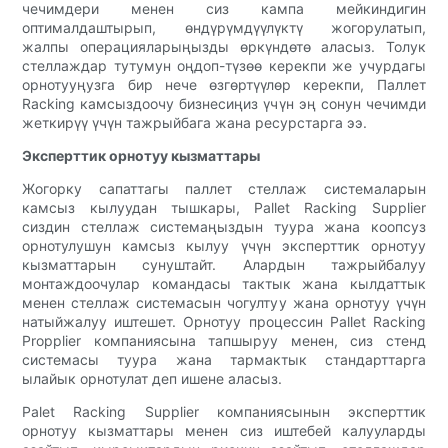
чечимдери менен сиз кампа мейкиндигин
оптималдаштырып, өндүрүмдүүлүктү жогорулатып,
жалпы операцияларыңызды өркүндөтө аласыз. Толук
стеллаждар тутумун оңдоп-түзөө керекпи же учурдагы
орнотууңузга бир нече өзгөртүүлөр керекпи, Паллет
Racking камсыздоочу бизнесиңиз үчүн эң сонун чечимди
жеткирүү үчүн тажрыйбага жана ресурстарга ээ.
Эксперттик орнотуу кызматтары
Жогорку сапаттагы паллет стеллаж системаларын
камсыз кылуудан тышкары, Pallet Racking Supplier
сиздин стеллаж системаңыздын туура жана коопсуз
орнотулушун камсыз кылуу үчүн эксперттик орнотуу
кызматтарын сунуштайт. Алардын тажрыйбалуу
монтаждоочулар командасы тактык жана кылдаттык
менен стеллаж системасын чогултуу жана орнотуу үчүн
натыйжалуу иштешет. Орнотуу процессин Pallet Racking
Propplier компаниясына тапшыруу менен, сиз стенд
системасы туура жана тармактык стандарттарга
ылайык орнотулат деп ишене аласыз.
Palet Racking Supplier компаниясынын эксперттик
орнотуу кызматтары менен сиз иштебей калууларды