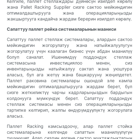
Келгиле, паллет стеллаждары дүйнөсүн изилдеп көрөлү
жана Pallet Racking Supplier сизге сактоо мейкиндигин
оптималдаштырууга жана операцияларыңызды
жакшыртууга кандайча жардам берерин изилдеп көрөлү.
Сапаттуу паллет рейка системаларынын мааниси
Сапаттуу паллет стеллаж системалары, алардын сактоо
мейкиндигин жогорулатуу жана натыйжалуулугун
жогорулатуу үчүн каалаган бизнес үчүн абдан маанилүү
болуп саналат. Ишенимдүү поддондук стеллаж
системасына инвестициялоо менен, сиз
инвентарыңызды натыйжалуу сактап жана уюштура
аласыз, бул ага жетүү жана башкарууну жеңилдетет.
Паллет раковина системалары ошондой эле кампа
мейкиндигин оптималдаштырууга жардам берет, бул
сизге жеткиликтүү чарчы кадрларыңыздын бардыгын
колдонууга мүмкүндүк берет. Сапаттуу поддондук
стеллаж системасы менен сиз операцияларыңызды
тартипке келтирип, жалпы өндүрүмдүүлүктү жогорулата
аласыз.
Паллет Racking камсыздоочу, алар паллет стойка
системаларына келгенде сапаттын маанилүүлүгүн
түшүнүшөт. Алар сиздин өзгөчө сактоо муктаждыктарын