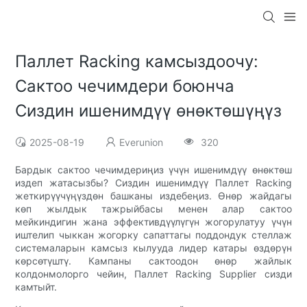
Паллет Racking камсыздоочу:
Сактоо чечимдери боюнча
Сиздин ишенимдүү өнөктөшүңүз
2025-08-19
Everunion
320
Бардык сактоо чечимдериңиз үчүн ишенимдүү өнөктөш
издеп жатасызбы? Сиздин ишенимдүү Паллет Racking
жеткирүүчүңүздөн башканы издебеңиз. Өнөр жайдагы
көп жылдык тажрыйбасы менен алар сактоо
мейкиндигин жана эффективдүүлүгүн жогорулатуу үчүн
иштелип чыккан жогорку сапаттагы поддондук стеллаж
системаларын камсыз кылууда лидер катары өздөрүн
көрсөтүштү. Кампаны сактоодон өнөр жайлык
колдонмолорго чейин, Паллет Racking Supplier сизди
камтыйт.