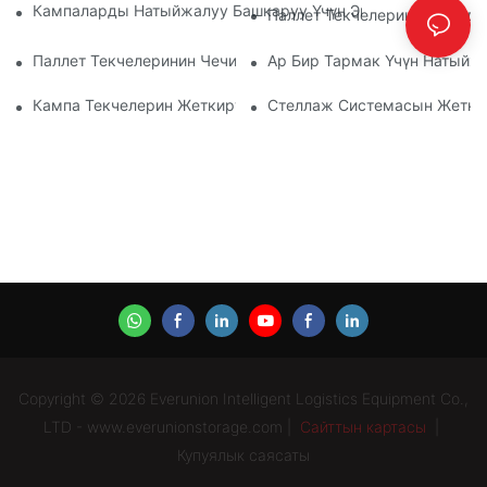
Кампаларды Натыйжалуу Башкаруу Үчүн Эң Мыкты Өнөр Ж
Паллет Текчелеринин Жөнд
Паллет Текчелеринин Чечимдеринин Келечеги: Тренддер 
Ар Бир Тармак Үчүн Натыйж
Кампа Текчелерин Жеткирүүчүлөр: Эмнеге Көңүл Буруу Кер
Стеллаж Системасын Жеткир
Copyright © 2026 Everunion Intelligent Logistics Equipment Co.,
LTD - www.everunionstorage.com |
Сайттын картасы
|
Купуялык саясаты