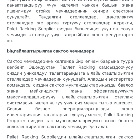
канааттандыруу үчүн иштелип чыккан бышык жана
ишенимдүү стойка чечимдеринин кеңири спектрин
сунуштайт. Тандалган стеллаждар, дөңгөлөктүү
стеллаждар же артка түртүүчү стеллаждар керекпи,
Palet Racking Supplier сиздин бизнесиңиз үчүн эң сонун
чечимди жеткирүү үчүн тажрыйбага жана ресурстарга
ээ.
Ыңгайлаштырылган сактоо чечимдери
Сактоо чечимдерине келгенде бир өлчөм баарына туура
келбейт. Ошондуктан Паллет Racking камсыздоочусу
сиздин уникалдуу талаптарыңызга ылайыкташтырылган
стеллаждар чечимдерин сунуштайт. Алардын эксперттер
командасы сиздин сактоо муктаждыктарыңызды баалоо
жана мейкиндикти жана эффективдүүлүктү
максималдаштыруучу ылайыкташтырылган стеллаж
системасын иштеп чыгуу үчүн сиз менен тыгыз иштешет.
Сиздин бизнес операцияларыңызды жана
инвентаризация талаптарын түшүнүү менен, Pallet Racking
Propplier сиздин так мүнөздөмөлөрүңүзгө жооп берген
жекелештирилген сактоочу чечимди түзө алат.
Pallet Racking Supplierдин ылайыкташтырылган сактоо