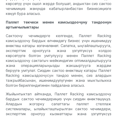
көрсөтүү үчүн ошол жерде болушат, андыктан сиз сактоо
чечимиңиз жөнүндө кабатырланбастан бизнесиңизге
көңүл бура аласыз.
Паллет текчеси менен камсыздоочуну тандоонун
артыкчылыктары
Сактоочу чечимдерге келгенде, Паллет Racking
камсыздоочу бардык өлчөмдөгү бизнес үчүн ишенимдүү
өнөктөш катары өзгөчөлөнөт. Сапатка, ыңгайлаштырууга,
эксперттик орнотууга жана үзгүлтүксүз колдоо
көрсөтүүгө болгон умтулуусу менен Паллет Racking
камсыздоочу сактагыч мейкиндигин оптималдаштырууга
жана операцияларыңызды жакшыртууга жардам
берүүгө умтулат. Сиздин сактоо өнөктөшү катары Паллет
Racking камсыздоочусун тандоо менен, сиз алардын
тажрыйбасынан, ишенимдүүлүгүнөн жана мыктылыкка
болгон берилгендигинен пайдалана аласыз.
Жыйынтыктап айтканда, Паллет Racking камсыздоочу
бардык сактоо чечимдериңиз үчүн сиздин өнөктөшүңүз.
Алардын жогорку сапаттагы паллет стеллаж
системалары, ылайыкташтырылган сактоо чечимдери,
эксперттик орнотуу кызматтары жана үзгүлтүксүз