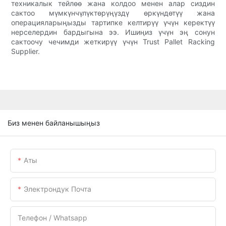
техникалык тейлөө жана колдоо менен алар сиздин
сактоо мүмкүнчүлүктөрүңүздү өркүндөтүү жана
операцияларыңызды тартипке келтирүү үчүн керектүү
нерселердин бардыгына ээ. Ишиңиз үчүн эң сонун
сактоочу чечимди жеткирүү үчүн Trust Pallet Racking
Supplier.
Биз менен байланышыңыз
Аты
Электрондук Почта
Телефон / Whatsapp