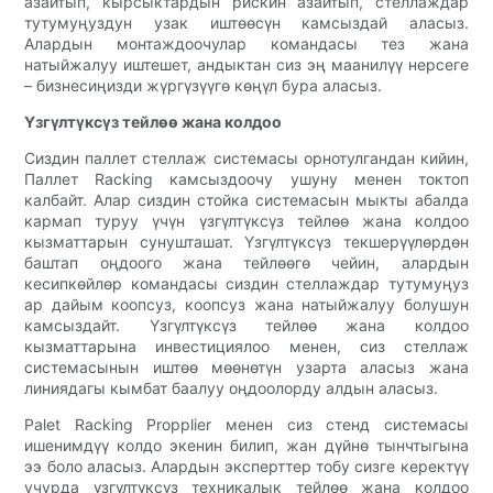
азайтып, кырсыктардын рискин азайтып, стеллаждар
тутумуңуздун узак иштөөсүн камсыздай аласыз.
Алардын монтаждоочулар командасы тез жана
натыйжалуу иштешет, андыктан сиз эң маанилүү нерсеге
– бизнесиңизди жүргүзүүгө көңүл бура аласыз.
Үзгүлтүксүз тейлөө жана колдоо
Сиздин паллет стеллаж системасы орнотулгандан кийин,
Паллет Racking камсыздоочу ушуну менен токтоп
калбайт. Алар сиздин стойка системасын мыкты абалда
кармап туруу үчүн үзгүлтүксүз тейлөө жана колдоо
кызматтарын сунушташат. Үзгүлтүксүз текшерүүлөрдөн
баштап оңдоого жана тейлөөгө чейин, алардын
кесипкөйлөр командасы сиздин стеллаждар тутумуңуз
ар дайым коопсуз, коопсуз жана натыйжалуу болушун
камсыздайт. Үзгүлтүксүз тейлөө жана колдоо
кызматтарына инвестициялоо менен, сиз стеллаж
системасынын иштөө мөөнөтүн узарта аласыз жана
линиядагы кымбат баалуу оңдоолорду алдын аласыз.
Palet Racking Propplier менен сиз стенд системасы
ишенимдүү колдо экенин билип, жан дүйнө тынчтыгына
ээ боло аласыз. Алардын эксперттер тобу сизге керектүү
учурда үзгүлтүксүз техникалык тейлөө жана колдоо