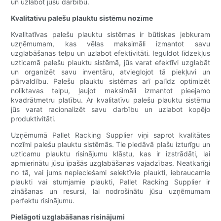
un uzlabot jūsu darbību.
Kvalitatīvu palešu plauktu sistēmu nozīme
Kvalitatīvas palešu plauktu sistēmas ir būtiskas jebkuram
uzņēmumam, kas vēlas maksimāli izmantot savu
uzglabāšanas telpu un uzlabot efektivitāti. Ieguldot līdzekļus
uzticamā palešu plauktu sistēmā, jūs varat efektīvi uzglabāt
un organizēt savu inventāru, atvieglojot tā piekļuvi un
pārvaldību. Palešu plauktu sistēmas arī palīdz optimizēt
noliktavas telpu, ļaujot maksimāli izmantot pieejamo
kvadrātmetru platību. Ar kvalitatīvu palešu plauktu sistēmu
jūs varat racionalizēt savu darbību un uzlabot kopējo
produktivitāti.
Uzņēmumā Pallet Racking Supplier viņi saprot kvalitātes
nozīmi palešu plauktu sistēmās. Tie piedāvā plašu izturīgu un
uzticamu plauktu risinājumu klāstu, kas ir izstrādāti, lai
apmierinātu jūsu īpašās uzglabāšanas vajadzības. Neatkarīgi
no tā, vai jums nepieciešami selektīvie plaukti, iebraucamie
plaukti vai stumjamie plaukti, Pallet Racking Supplier ir
zināšanas un resursi, lai nodrošinātu jūsu uzņēmumam
perfektu risinājumu.
Pielāgoti uzglabāšanas risinājumi