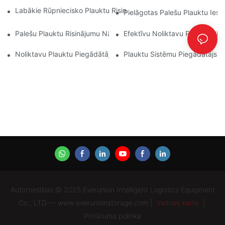
Labākie Rūpniecisko Plauktu Risinājumi Efektīvai Noliktavu Pārv
Pielāgotas Palešu Plauktu Ies
Palešu Plauktu Risinājumu Nākotne: Tendences Un Inovācijas
Efektīvu Noliktavu Plauktu Ris
Noliktavu Plauktu Piegādātāji: Kam Pievērst Uzmanību
Plauktu Sistēmu Piegādātājs: G
Autortiesības © 2025 Everunion Intelligent Logistics Equipment
Co., LTD — www.everunionstorage.com |
Vietnes karte
|
Privātuma politika