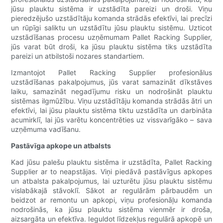
jūsu plauktu sistēma ir uzstādīta pareizi un droši. Viņu
pieredzējušo uzstādītāju komanda strādās efektīvi, lai precīzi
un rūpīgi saliktu un uzstādītu jūsu plauktu sistēmu. Uzticot
uzstādīšanas procesu uzņēmumam Pallet Racking Supplier,
jūs varat būt droši, ka jūsu plauktu sistēma tiks uzstādīta
pareizi un atbilstoši nozares standartiem.
Izmantojot Pallet Racking Supplier profesionālus
uzstādīšanas pakalpojumus, jūs varat samazināt dīkstāves
laiku, samazināt negadījumu risku un nodrošināt plauktu
sistēmas ilgmūžību. Viņu uzstādītāju komanda strādās ātri un
efektīvi, lai jūsu plauktu sistēma tiktu uzstādīta un darbināta
acumirklī, lai jūs varētu koncentrēties uz vissvarīgāko – sava
uzņēmuma vadīšanu.
Pastāvīga apkope un atbalsts
Kad jūsu palešu plauktu sistēma ir uzstādīta, Pallet Racking
Supplier ar to neapstājas. Viņi piedāvā pastāvīgus apkopes
un atbalsta pakalpojumus, lai uzturētu jūsu plauktu sistēmu
vislabākajā stāvoklī. Sākot ar regulārām pārbaudēm un
beidzot ar remontu un apkopi, viņu profesionāļu komanda
nodrošinās, ka jūsu plauktu sistēma vienmēr ir droša,
aizsargāta un efektīva. Ieguldot līdzekļus regulārā apkopē un