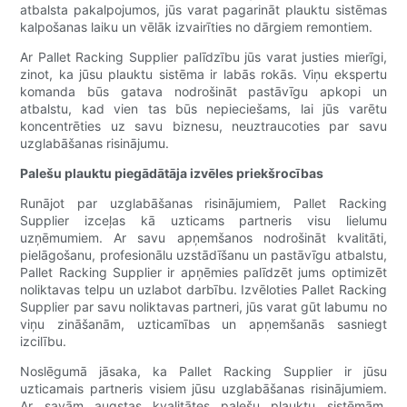
atbalsta pakalpojumos, jūs varat pagarināt plauktu sistēmas
kalpošanas laiku un vēlāk izvairīties no dārgiem remontiem.
Ar Pallet Racking Supplier palīdzību jūs varat justies mierīgi,
zinot, ka jūsu plauktu sistēma ir labās rokās. Viņu ekspertu
komanda būs gatava nodrošināt pastāvīgu apkopi un
atbalstu, kad vien tas būs nepieciešams, lai jūs varētu
koncentrēties uz savu biznesu, neuztraucoties par savu
uzglabāšanas risinājumu.
Palešu plauktu piegādātāja izvēles priekšrocības
Runājot par uzglabāšanas risinājumiem, Pallet Racking
Supplier izceļas kā uzticams partneris visu lielumu
uzņēmumiem. Ar savu apņemšanos nodrošināt kvalitāti,
pielāgošanu, profesionālu uzstādīšanu un pastāvīgu atbalstu,
Pallet Racking Supplier ir apņēmies palīdzēt jums optimizēt
noliktavas telpu un uzlabot darbību. Izvēloties Pallet Racking
Supplier par savu noliktavas partneri, jūs varat gūt labumu no
viņu zināšanām, uzticamības un apņemšanās sasniegt
izcilību.
Noslēgumā jāsaka, ka Pallet Racking Supplier ir jūsu
uzticamais partneris visiem jūsu uzglabāšanas risinājumiem.
Ar savām augstas kvalitātes palešu plauktu sistēmām,