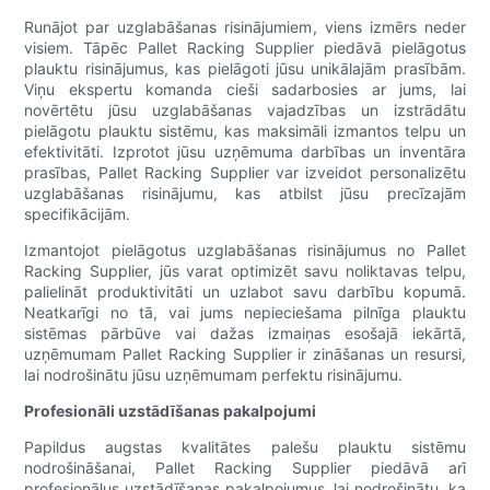
Runājot par uzglabāšanas risinājumiem, viens izmērs neder
visiem. Tāpēc Pallet Racking Supplier piedāvā pielāgotus
plauktu risinājumus, kas pielāgoti jūsu unikālajām prasībām.
Viņu ekspertu komanda cieši sadarbosies ar jums, lai
novērtētu jūsu uzglabāšanas vajadzības un izstrādātu
pielāgotu plauktu sistēmu, kas maksimāli izmantos telpu un
efektivitāti. Izprotot jūsu uzņēmuma darbības un inventāra
prasības, Pallet Racking Supplier var izveidot personalizētu
uzglabāšanas risinājumu, kas atbilst jūsu precīzajām
specifikācijām.
Izmantojot pielāgotus uzglabāšanas risinājumus no Pallet
Racking Supplier, jūs varat optimizēt savu noliktavas telpu,
palielināt produktivitāti un uzlabot savu darbību kopumā.
Neatkarīgi no tā, vai jums nepieciešama pilnīga plauktu
sistēmas pārbūve vai dažas izmaiņas esošajā iekārtā,
uzņēmumam Pallet Racking Supplier ir zināšanas un resursi,
lai nodrošinātu jūsu uzņēmumam perfektu risinājumu.
Profesionāli uzstādīšanas pakalpojumi
Papildus augstas kvalitātes palešu plauktu sistēmu
nodrošināšanai, Pallet Racking Supplier piedāvā arī
profesionālus uzstādīšanas pakalpojumus, lai nodrošinātu, ka