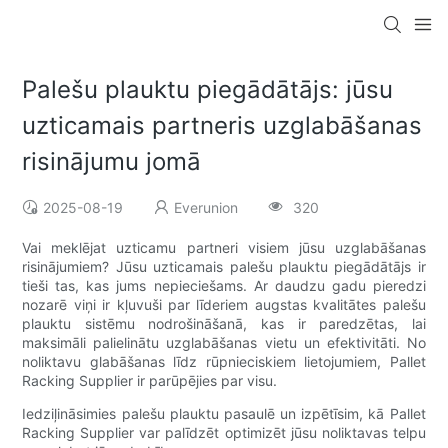
Palešu plauktu piegādātājs: jūsu
uzticamais partneris uzglabāšanas
risinājumu jomā
2025-08-19
Everunion
320
Vai meklējat uzticamu partneri visiem jūsu uzglabāšanas
risinājumiem? Jūsu uzticamais palešu plauktu piegādātājs ir
tieši tas, kas jums nepieciešams. Ar daudzu gadu pieredzi
nozarē viņi ir kļuvuši par līderiem augstas kvalitātes palešu
plauktu sistēmu nodrošināšanā, kas ir paredzētas, lai
maksimāli palielinātu uzglabāšanas vietu un efektivitāti. No
noliktavu glabāšanas līdz rūpnieciskiem lietojumiem, Pallet
Racking Supplier ir parūpējies par visu.
Iedziļināsimies palešu plauktu pasaulē un izpētīsim, kā Pallet
Racking Supplier var palīdzēt optimizēt jūsu noliktavas telpu