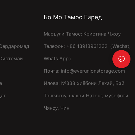
Бо Мо Тамос Гиред
Масъули Тамос: Кристина Чжоу
Сердаромад
Телефон: +86 13918961232（Wechat,
 Системаи
Whats App）
Почта:
info@everunionstorage.com
e
Илова: №338 хиёбони Лехай, Бэй
дат
Тонгчжоу, шаҳри Натонг, музофоти
Ҷянсу, Чин