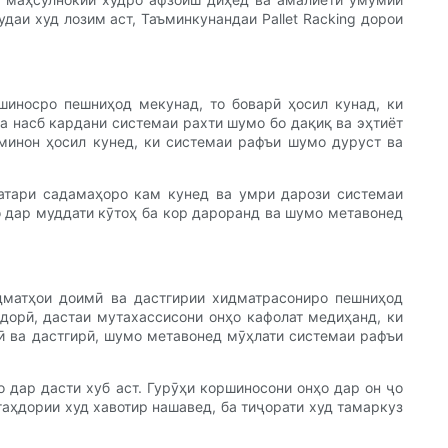
даи худ лозим аст, Таъминкунандаи Pallet Racking дорои
ршиносро пешниҳод мекунад, то боварӣ ҳосил кунад, ки
а насб кардани системаи рахти шумо бо дақиқ ва эҳтиёт
тминон ҳосил кунед, ки системаи рафъи шумо дуруст ва
хатари садамаҳоро кам кунед ва умри дарози системаи
о дар муддати кӯтоҳ ба кор дароранд ва шумо метавонед
идматҳои доимӣ ва дастгирии хидматрасониро пешниҳод
дорӣ, дастаи мутахассисони онҳо кафолат медиҳанд, ки
ӣ ва дастгирӣ, шумо метавонед мӯҳлати системаи рафъи
 дар дасти хуб аст. Гурӯҳи коршиносони онҳо дар он ҷо
гаҳдории худ хавотир нашавед, ба тиҷорати худ тамаркуз