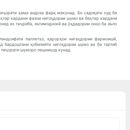
тиҷорати ҳама андоза фарқ мекунад. Бо садоқати худ ба
беҳтар кардани фазои нигоҳдории шумо ва беҳтар кардани
онед аз таҷриба, эътимоднокӣ ва ӯҳдадории онҳо ба аъло
ландсифати паллетҳо, қарорҳои нигаҳдории фармоишӣ,
нд бардоштани қобилияти нигоҳдории шумо ва ба тартиб
и тиҷорати шуморо пешниҳод кунад.