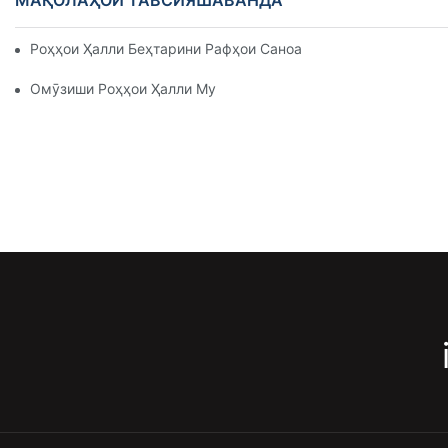
Роҳҳои Ҳалли Беҳтарини Рафҳои Саноатӣ Барои Идоракуни
Омӯзиши Роҳҳои Ҳалли Муассири Рафҳои Нигоҳдорӣ Барои 