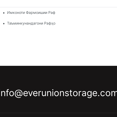
Имконоти Фармоишии Рафҳои Паллетӣ: Мутобиқ Кардани Н
и Самараноки Анбор
Ҳар Як Соҳа
Таъминкунандагони Рафҳои Анбор: Ба Чӣ Диққат Додан Лоз
info@everunionstorage.co