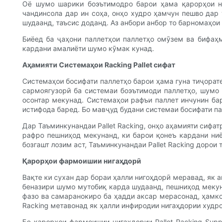
Оё шумо шарики боэътимодро барои ҳама қарорҳои ни
чандинсола дар ин соҳа, онҳо худро ҳамчун пешво дар
шудаанд, таъсис доданд. Аз анбори анбор то барномаҳои 
Биёед ба ҷаҳони паллетҳои паллетҳо омӯзем ва бифаҳ
кардани амалиёти шумо кӯмак кунад.
Аҳамияти Системаҳои Racking Pallet сифат
Системаҳои босифати паллетҳо барои ҳама гуна тиҷорат
сармоягузорӣ ба системаи боэътимоди паллетҳо, шумо 
осонтар мекунад. Системаҳои рафъи паллет инчунин ба
истифода баред. Бо мавҷуд будани системаи босифати п
Дар Таъминкунандаи Pallet Racking, онҳо аҳамияти сифа
рафро пешниҳод мекунанд, ки барои қонеъ кардани ниё
бозгашт лозим аст, Таъминкунандаи Pallet Racking дорои
Қарорҳои фармоишии нигаҳдорӣ
Вақте ки сухан дар бораи ҳалли нигоҳдорӣ меравад, як а
беназири шумо мутобиқ карда шудаанд, пешниҳод мекун
фазо ва самаранокиро ба ҳадди аксар мерасонад, ҳамко
Racking метавонад як ҳалли инфиродии нигаҳдории худро
Бо қарорҳои фармоишии нигаҳдории Pallet Racking Sup