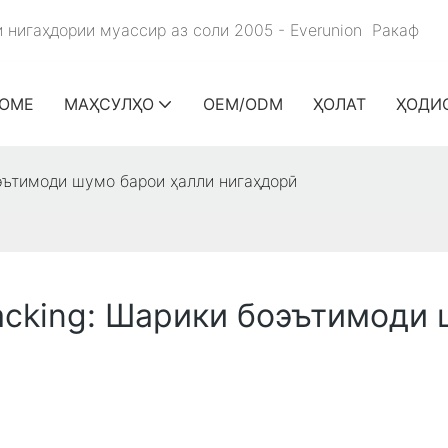
и нигаҳдории муассир аз соли 2005 - Everunion
Ракаф
OME
МАҲСУЛҲО
OEM/ODM
ҲОЛАТ
ҲОДИ
оэътимоди шумо барои ҳалли нигаҳдорӣ
acking: Шарики боэътимоди