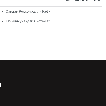
иёзҳои Нигоҳдории Шумо
Ояндаи Роҳҳои Ҳалли Рафҳои Паллетӣ: Тамоюлҳо Ва Навова
им Аст
Таъминкунандаи Системаҳои Раф: Омилҳои Калидӣ Барои И
m