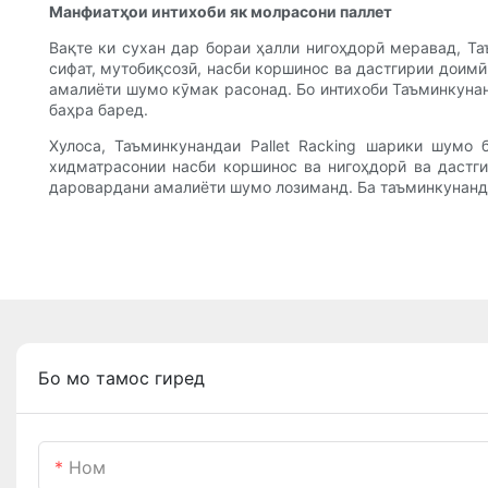
Манфиатҳои интихоби як молрасони паллет
Вақте ки сухан дар бораи ҳалли нигоҳдорӣ меравад, Та
сифат, мутобиқсозӣ, насби коршинос ва дастгирии доимӣ
амалиёти шумо кӯмак расонад. Бо интихоби Таъминкунанд
баҳра баред.
Хулоса, Таъминкунандаи Pallet Racking шарики шумо
хидматрасонии насби коршинос ва нигоҳдорӣ ва дастги
даровардани амалиёти шумо лозиманд. Ба таъминкунандаи
Бо мо тамос гиред
Ном