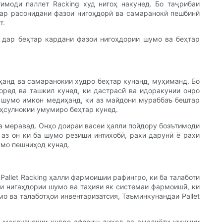
моди паллет Racking худ нигоҳ накунед. Бо таҷрибаи
сар расонидани фазои нигоҳдорӣ ва самаранокӣ пешбинӣ
т.
 дар беҳтар кардани фазои нигоҳдории шумо ва беҳтар
ҳанд ва самаранокии худро беҳтар кунанд, муҳиманд. Бо
оред ва ташкил кунед, ки дастрасӣ ва идоракунии онро
а шумо имкон медиҳанд, ки аз майдони мураббаъ бештар
аҳсулнокии умумиро беҳтар кунед.
та меравад. Онҳо доираи васеи ҳалли пойдору боэътимоди
аз он ки ба шумо резиши интихобӣ, рахи дарунӣ ё рахи
шумо пешниҳод кунад.
Pallet Racking ҳалли фармоишии рафингро, ки ба талаботи
и нигаҳдории шумо ва таҳияи як системаи фармоишӣ, ки
 ва талаботҳои инвентаризатсия, Таъминкунандаи Pallet
д, маҳсулнокии худро афзоиш диҳед ва амалиёти умумии