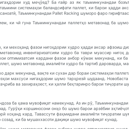
гаҳдории худ меҷӯед? Ба ғайр аз як таъминкунандаи боэъти
 таъмини системаҳои баландсифати паллет, ки барои ҳадди ак
саноатӣ, Таъминкунандаи Pallet Racking шуморо фаро гирифтаас
мем, ки чӣ гуна Таъминкунандаи паллетҳо метавонад ба шумо
е, ки мехоҳанд фазои нигоҳдории худро ҳадди аксар афзоиш ди
метавонед инвентаризатсияи худро ба таври муассир нигоҳ д
рои оптимизатсия кардани фазои анбор кӯмак мекунанд, ки б
аллет, шумо метавонед амалиёти худро ба тартиб дароварда, м
тро дарк мекунанд, вақте ки сухан дар бораи системаҳои палле
зҳои махсуси нигаҳдории шумо тарҳрезӣ шудаанд. Новобаста 
 таҷриба ва захираҳоест, ки ҳалли беҳтаринро барои тиҷорати 
ндоза ба ҳама мувофиқат намекунад. Аз ин рӯ, Таъминкунандаи 
ад. Гурӯҳи коршиносони онҳо бо шумо барои арзёбии эҳтиёҷот
рӣ хоҳанд кард. Тавассути фаҳмидани амалиёти тиҷоратии шумо
 созад, ки ба мушаххасоти дақиқи шумо мувофиқат кунад.
plier, шумо метавонед фазои анбори худро оптимизатсия куне