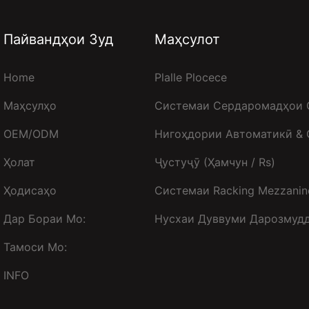
Пайвандҳои Зуд
Маҳсулот
Home
Plalle Plocece
Маҳсулҳо
Системаи Сердаромадҳои 
OEM/ODM
Нигоҳдории Автоматикӣ &
Ҳолат
Ҷустуҷӯ (ҳамчун / Rs)
Ҳодисаҳо
Системаи Racking Mezzanin
Дар Бораи Мо:
Нусхаи Дуввуми Дарозмуд
Тамоси Мо:
INFO