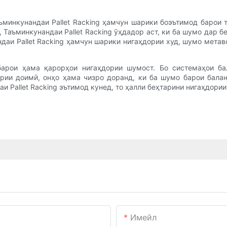
ъминкунандаи Pallet Racking ҳамчун шарики боэътимод барои 
, Таъминкунандаи Pallet Racking ӯҳдадор аст, ки ба шумо дар 
аи Pallet Racking ҳамчун шарики нигаҳдории худ, шумо метав
 барои ҳама қарорҳои нигаҳдории шумост. Бо системаҳои ба
рии доимӣ, онҳо ҳама чизро доранд, ки ба шумо барои бала
 Pallet Racking эътимод кунед, то ҳалли беҳтарини нигаҳдори
Имейл