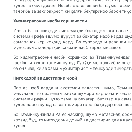
худро такмил диҳед. Новобаста аз он ки ба шумо таъмир
таҷриба ва захираҳоест, ки ҳалли беҳтаринро барои тиҷ
Хизматрасонии насби коршиносон
Илова ба пешниҳоди системаҳои баландсифати паллет, 
системаи рафъи шумо дуруст ва бехатар насб карда шуд
самаранок кор хоҳанд кард. Бо супоридани раванди на
мувофиқи стандартҳои саноатӣ насб карда мешавад.
Бо хидматрасонии насби коршинос аз Таъминкунандаи 
racking-и худро таъмин кунед. Гурӯҳи монтажчиёни онҳ
ба он чизе, ки аз ҳама муҳимтар аст, - пешбурди тиҷорат
Нигоҳдорӣ ва дастгирии ҷорӣ
Пас аз насб кардани системаи паллетии шумо, Таъмин
мекунанд, то системаи рафъи шуморо дар ҳолати беҳта
системаи рафъи шумо ҳамеша бехатар, бехатар ва сама
худро дароз кунед ва аз таъмири гаронбаҳо дар поён пеш
Бо Таъминкунандаи Pallet Racking, шумо метавонед оро
хоҳанд буд, то нигоҳдории доимӣ ва дастгирии ҳама вақ
кунед.