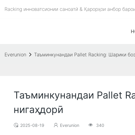
Racking инноватсионии саноатӣ & Қарорҳои анбор баро
H
Everunion
Таъминкунандаи Pallet Racking: Шарики б
Таъминкунандаи Pallet R
нигаҳдорӣ
2025-08-19
Everunion
340