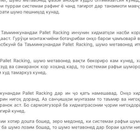
и пурраи системаи рафинг ё чанд тағирот дар танзимоти мавҷу
орати шумо пешниҳод кунад.
Таъминкунандаи Pallet Racking инчунин хидматҳои насби ко
ааст. Гурӯҳи монтажчиёни ботаҷрибаи онҳо барои ҷамъоварӣ в
сбкунӣ ба Таъминкунандаи Pallet Racking, шумо метавонед и
Pallet Racking, шумо метавонед вақти бекориро кам кунед, 
о зуд ва самаранок кор хоҳанд кард, то системаи рафъи шумор
и худ тамаркуз кунед.
кунандаи Pallet Racking дар ин ҷо қатъ намешавад. Онҳо х
рин нигоҳ доранд. Аз санҷишҳои мунтазам то таъмир ва нигоҳ
ранок аст. Бо сармоягузорӣ ба хидматрасонии ҷории нигоҳдор
гирӣ кунед.
мии хотир дошта бошед, зеро медонед, ки системаи рафъи шумо
т ба шумо лозим бошад, то шумо метавонед дар бораи ҳалли ни