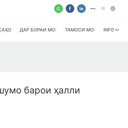
САҲО
ДАР БОРАИ МО:
ТАМОСИ МО:
INFO
 шумо барои ҳалли