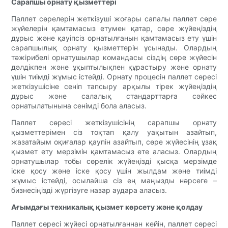
Сарапшы орнату қызметтері
Паллет сөрелерін жеткізуші жоғары сапалы паллет сөре
жүйелерін қамтамасыз етумен қатар, сөре жүйеңіздің
дұрыс және қауіпсіз орнатылғанын қамтамасыз ету үшін
сарапшылық орнату қызметтерін ұсынады. Олардың
тәжірибелі орнатушылар командасы сіздің сөре жүйесін
дәлдікпен және ұқыптылықпен құрастыру және орнату
үшін тиімді жұмыс істейді. Орнату процесін паллет сөресі
жеткізушісіне сеніп тапсыру арқылы тірек жүйеңіздің
дұрыс және салалық стандарттарға сәйкес
орнатылатынына сенімді бола аласыз.
Паллет сөресі жеткізушісінің сарапшы орнату
қызметтерімен сіз тоқтап қалу уақытын азайтып,
жазатайым оқиғалар қаупін азайтып, сөре жүйесінің ұзақ
қызмет ету мерзімін қамтамасыз ете аласыз. Олардың
орнатушылар тобы сөрелік жүйеңізді қысқа мерзімде
іске қосу және іске қосу үшін жылдам және тиімді
жұмыс істейді, осылайша сіз ең маңызды нәрсеге –
бизнесіңізді жүргізуге назар аудара аласыз.
Ағымдағы техникалық қызмет көрсету және қолдау
Паллет сөресі жүйесі орнатылғаннан кейін, паллет сөресі