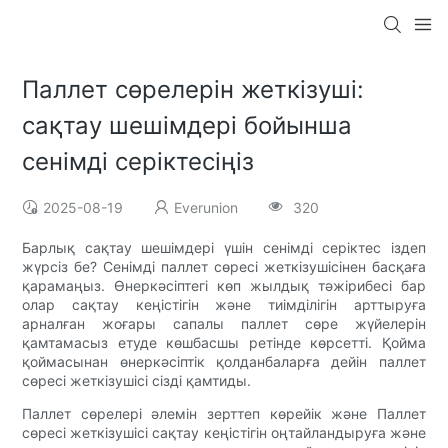
Паллет сөрелерін жеткізуші:
сақтау шешімдері бойынша
сенімді серіктесіңіз
2025-08-19
Everunion
320
Барлық сақтау шешімдері үшін сенімді серіктес іздеп
жүрсіз бе? Сенімді паллет сөресі жеткізушісінен басқаға
қарамаңыз. Өнеркәсіптегі көп жылдық тәжірибесі бар
олар сақтау кеңістігін және тиімділігін арттыруға
арналған жоғары сапалы паллет сөре жүйелерін
қамтамасыз етуде көшбасшы ретінде көрсетті. Қойма
қоймасынан өнеркәсіптік қолданбаларға дейін паллет
сөресі жеткізушісі сізді қамтиды.
Паллет сөрелері әлемін зерттеп көрейік және Паллет
сөресі жеткізушісі сақтау кеңістігін оңтайландыруға және