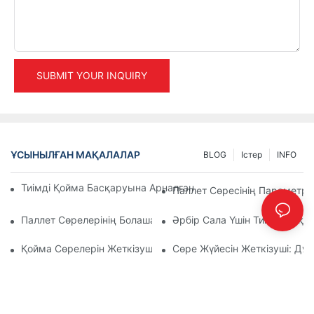
SUBMIT YOUR INQUIRY
ҰСЫНЫЛҒАН МАҚАЛАЛАР
BLOG
Істер
INFO
Тиімді Қойма Басқаруына Арналған Ең Үздік Өнеркәсіптік 
Паллет Сөресінің Параметрле
Паллет Сөрелерінің Болашағы: Үрдістер Мен Инновациялар
Әрбір Сала Үшін Тиімді Сақт
Қойма Сөрелерін Жеткізушілер: Не Іздеу Керек
Сөре Жүйесін Жеткізуші: Дұр