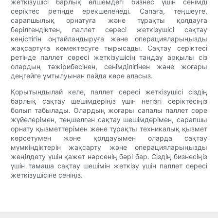
жеткізушісі барлық өлшемдегі бизнес үшін сенімді
серіктес ретінде ерекшеленеді. Сапаға, теңшеуге,
сарапшылық орнатуға және тұрақты қолдауға
берілгендіктен, паллет сөресі жеткізушісі сақтау
кеңістігін оңтайландыруға және операцияларыңызды
жақсартуға көмектесуге тырысады. Сақтау серіктесі
ретінде паллет сөресі жеткізушісін таңдау арқылы сіз
олардың тәжірибесінен, сенімділігінен және жоғары
деңгейге ұмтылуынан пайда көре аласыз.
Қорытындылай келе, паллет сөресі жеткізушісі сіздің
барлық сақтау шешімдеріңіз үшін негізгі серіктесіңіз
болып табылады. Олардың жоғары сапалы паллет сөре
жүйелерімен, теңшелген сақтау шешімдерімен, сарапшы
орнату қызметтерімен және тұрақты техникалық қызмет
көрсетумен және қолдауымен оларда сақтау
мүмкіндіктерін жақсарту және операцияларыңызды
жеңілдету үшін қажет нәрсенің бәрі бар. Сіздің бизнесіңіз
үшін тамаша сақтау шешімін жеткізу үшін паллет сөресі
жеткізушісіне сеніңіз.