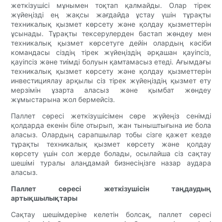
жеткізушісі мұнымен тоқтап қалмайды. Олар тірек
жүйеңізді ең жақсы жағдайда ұстау үшін тұрақты
техникалық қызмет көрсету және қолдау қызметтерін
ұсынады. Тұрақты тексерулерден бастап жөндеу мен
техникалық қызмет көрсетуге дейін олардың кәсіби
командасы сіздің тірек жүйеңіздің әрқашан қауіпсіз,
қауіпсіз және тиімді болуын қамтамасыз етеді. Ағымдағы
техникалық қызмет көрсету және қолдау қызметтерін
инвестициялау арқылы сіз тірек жүйеңіздің қызмет ету
мерзімін ұзарта аласыз және қымбат жөндеу
жұмыстарына жол бермейсіз.
Паллет сөресі жеткізушісімен сөре жүйеңіз сенімді
қолдарда екенін біле отырып, жан тыныштығына ие бола
аласыз. Олардың сарапшылар тобы сізге қажет кезде
тұрақты техникалық қызмет көрсету және қолдау
көрсету үшін сол жерде болады, осылайша сіз сақтау
шешімі туралы алаңдамай бизнесіңізге назар аудара
аласыз.
Паллет сөресі жеткізушісін таңдаудың
артықшылықтары
Сақтау шешімдеріне келетін болсақ, паллет сөресі