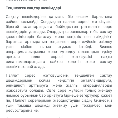
Теңшелген сақтау шешімдері
Сақтау шешімдеріне қатысты бір өлшем барлығына
сәйкес келмейді. Сондықтан паллет сөресі жеткізушісі
бірегей талаптарыңызға бейімделген реттелетін сөре
шешімдерін ұсынады. Олардың сарапшылар тобы сақтау
қажеттіліктерін бағалау және кеңістік пен тиімділікті
барынша арттыратын теңшелген сөре жүйесін әзірлеу
үшін сізбен тығыз жұмыс істейді. Бизнес
операцияларыңызды және түгендеу талаптарын түсіну
арқылы паллет сөресі жеткізушісі нақты
сипаттамаларыңызға сәйкес келетін жеке сақтау
шешімін жасай алады.
Паллет сөресі жеткізушісінің теңшелген сақтау
шешімдерімен қойма кеңістігін оңтайландыруға,
өнімділікті арттыруға және жалпы операцияларды
жақсартуға болады. Сізге сөре жүйесін толық жөндеу
немесе бұрыннан бар орнатуға бірнеше өзгертулер қажет
пе, Паллет сөрелерімен жабдықтаушы сіздің бизнесіңіз
үшін тамаша шешімді жеткізу үшін тәжірибесі мен
ресурстарына ие.