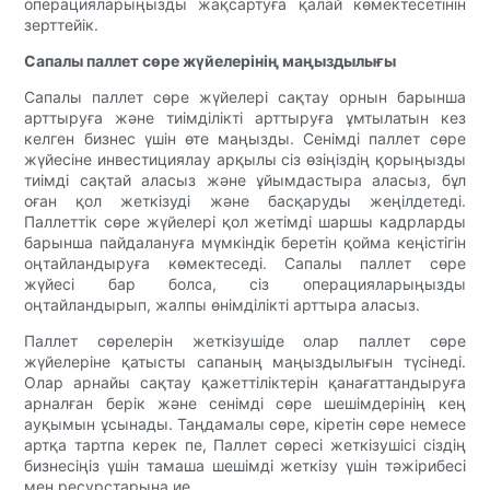
операцияларыңызды жақсартуға қалай көмектесетінін
зерттейік.
Сапалы паллет сөре жүйелерінің маңыздылығы
Сапалы паллет сөре жүйелері сақтау орнын барынша
арттыруға және тиімділікті арттыруға ұмтылатын кез
келген бизнес үшін өте маңызды. Сенімді паллет сөре
жүйесіне инвестициялау арқылы сіз өзіңіздің қорыңызды
тиімді сақтай аласыз және ұйымдастыра аласыз, бұл
оған қол жеткізуді және басқаруды жеңілдетеді.
Паллеттік сөре жүйелері қол жетімді шаршы кадрларды
барынша пайдалануға мүмкіндік беретін қойма кеңістігін
оңтайландыруға көмектеседі. Сапалы паллет сөре
жүйесі бар болса, сіз операцияларыңызды
оңтайландырып, жалпы өнімділікті арттыра аласыз.
Паллет сөрелерін жеткізушіде олар паллет сөре
жүйелеріне қатысты сапаның маңыздылығын түсінеді.
Олар арнайы сақтау қажеттіліктерін қанағаттандыруға
арналған берік және сенімді сөре шешімдерінің кең
ауқымын ұсынады. Таңдамалы сөре, кіретін сөре немесе
артқа тартпа керек пе, Паллет сөресі жеткізушісі сіздің
бизнесіңіз үшін тамаша шешімді жеткізу үшін тәжірибесі
мен ресурстарына ие.