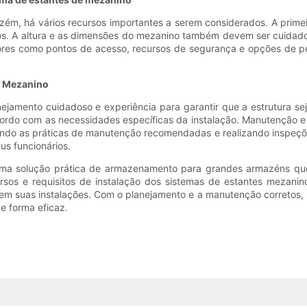
ém, há vários recursos importantes a serem considerados. A prime
os. A altura e as dimensões do mezanino também devem ser cuidados
tores como pontos de acesso, recursos de segurança e opções de p
s Mezanino
jamento cuidadoso e experiência para garantir que a estrutura seja
cordo com as necessidades específicas da instalação. Manutenção e
indo as práticas de manutenção recomendadas e realizando inspeçõe
us funcionários.
 uma solução prática de armazenamento para grandes armazéns q
rsos e requisitos de instalação dos sistemas de estantes mezan
m suas instalações. Com o planejamento e a manutenção corretos, 
e forma eficaz.