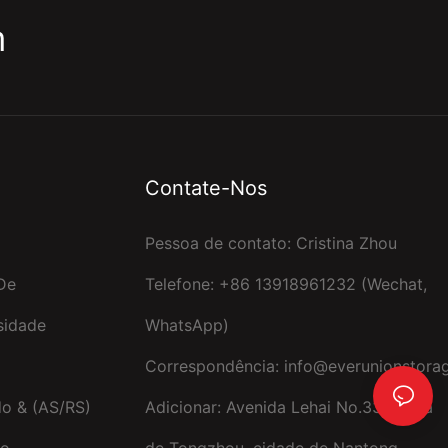
m
Contate-Nos
Pessoa de contato: Cristina Zhou
De
Telefone: +86 13918961232 (Wechat,
sidade
WhatsApp)
Correspondência:
info@everunionstora
o & (AS/RS)
Adicionar: Avenida Lehai No.338, Baía
no
de Tongzhou, cidade de Nantong,