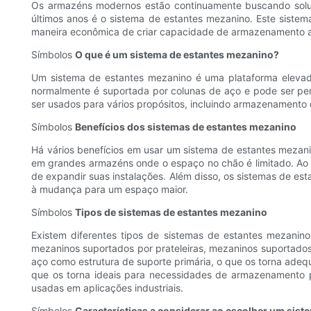
Os armazéns modernos estão continuamente buscando solu
últimos anos é o sistema de estantes mezanino. Este sist
maneira econômica de criar capacidade de armazenamento a
Símbolos
O que é um sistema de estantes mezanino?
Um sistema de estantes mezanino é uma plataforma elevada
normalmente é suportada por colunas de aço e pode ser per
ser usados para vários propósitos, incluindo armazenamento
Símbolos
Benefícios dos sistemas de estantes mezanino
Há vários benefícios em usar um sistema de estantes mezan
em grandes armazéns onde o espaço no chão é limitado. Ao
de expandir suas instalações. Além disso, os sistemas de 
à mudança para um espaço maior.
Símbolos
Tipos de sistemas de estantes mezanino
Existem diferentes tipos de sistemas de estantes mezanin
mezaninos suportados por prateleiras, mezaninos suportados
aço como estrutura de suporte primária, o que os torna ade
que os torna ideais para necessidades de armazenamento 
usadas em aplicações industriais.
Símbolos
Características a considerar ao escolher um sis