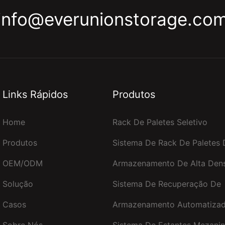
info@everunionstorage.co
Links Rápidos
Produtos
Home
Rack De Paletes Seletivo
Produtos
Sistema De Rack De Paletes 
OEM/ODM
Armazenamento De Alta Den
Solução
Sistema De Recuperação De
Casos
Armazenamento Automatizad
Sobre Nós
Sistema De Estantes Mezani