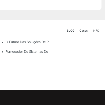
BLOG
Casos
INFO
uas Necessidades De Armazenamento
O Futuro Das Soluções De Porta-Paletes: Tendências E Inovaçõe
Fornecedor De Sistemas De Estantes: Fatores Essenciais Para Es