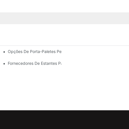
Opções De Porta-Paletes Personalizadas: Adaptando-As Às S
Eficiente De Armazéns.
Para Todos Os Setores.
Fornecedores De Estantes Para Armazéns: O Que Procurar