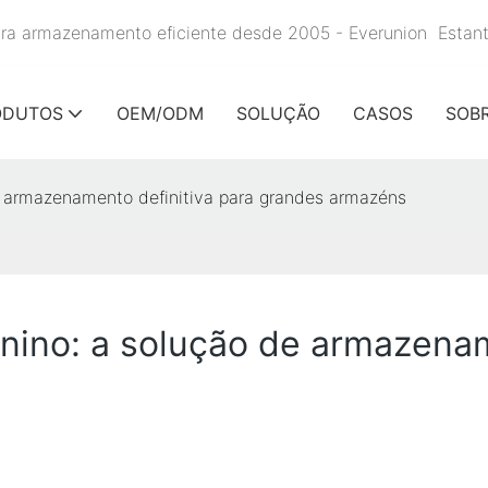
para armazenamento eficiente desde 2005 - Everunion
Estan
ODUTOS
OEM/ODM
SOLUÇÃO
CASOS
SOB
 armazenamento definitiva para grandes armazéns
nino: a solução de armazenam