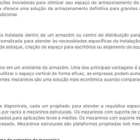
ções inovadoras para otimizar seu espaço de armazenamento de f
ema oferece uma solução de armazenamento definitiva para grandes
dicional.
 instalada dentro de um armazém ou centro de distribuição para
sonalizada para atender às necessidades específicas da instalaçã
 de estoque, criação de espaço para escritórios ou alojamento de e
ino em um ambiente de armazém. Uma das principais vantagens é a 
 utilizar o espaço vertical de forma eficaz, as empresas podem a
estantes mezaninos são uma solução mais econômica quando compar
os disponíveis, cada um projetado para atender a requisitos espe
 por racks e mezaninos estruturais. Os mezaninos com suporte de pr
quados para aplicações leves a médias. Os mezaninos com suporte de
pesado. Mezaninos estruturais são plataformas projetadas sob 
tema de estantes de mezanino