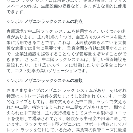
ザニン ラック システムは用途が広く、在庫の保管、オフィス
スペースの作成、生産設備の収容など、さまざまな目的に使用
できます。
シンボル
メザニンラックシステムの利点
倉庫環境で中二階ラック システムを使用すると、いくつかの利
点があります。 主な利点の 1 つは、垂直方向のスペースを最大
限に活用できることです。これは、床面積が限られている大規
模な倉庫では非常に重要です。 垂直空間を有効に活用すること
で、企業は施設を拡張することなく保管容量を増やすことがで
きます。 さらに、中二階ラックシステムは、新しい保管施設を
建設したり、より広いスペースに移動したりする場合に比べ
て、コスト効率の高いソリューションです。
シンボル
メザニンラックシステムの種類
さまざまなタイプのメザニン ラック システムがあり、それぞれ
特定のストレージ要件を満たすように設計されています。 一般
的なタイプとしては、棚で支えられた中二階、ラックで支えら
れた中二階、構造で支えられた中二階などがあります。 棚で支
えられた中二階は、主な支持構造としてスチール製の棚ユニッ
トを使用して構築されており、軽度から中程度の用途に適して
います。 ラック サポート型メザニンは、サポート構造としてパ
レット ラックを使用しているため、高負荷の保管ニーズに最適