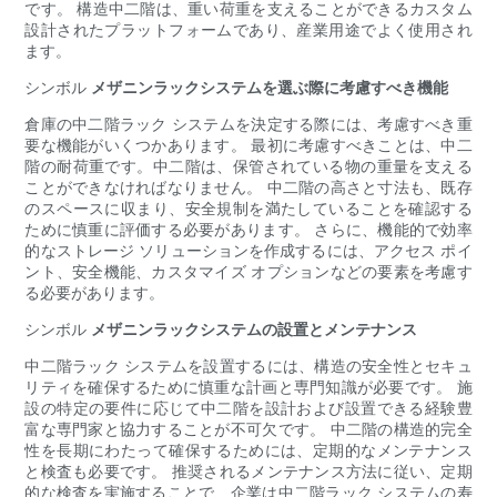
です。 構造中二階は、重い荷重を支えることができるカスタム
設計されたプラットフォームであり、産業用途でよく使用され
ます。
シンボル
メザニンラックシステムを選ぶ際に考慮すべき機能
倉庫の中二階ラック システムを決定する際には、考慮すべき重
要な機能がいくつかあります。 最初に考慮すべきことは、中二
階の耐荷重です。中二階は、保管されている物の重量を支える
ことができなければなりません。 中二階の高さと寸法も、既存
のスペースに収まり、安全規制を満たしていることを確認する
ために慎重に評価する必要があります。 さらに、機能的で効率
的なストレージ ソリューションを作成するには、アクセス ポイ
ント、安全機能、カスタマイズ オプションなどの要素を考慮す
る必要があります。
シンボル
メザニンラックシステムの設置とメンテナンス
中二階ラック システムを設置するには、構造の安全性とセキュ
リティを確保するために慎重な計画と専門知識が必要です。 施
設の特定の要件に応じて中二階を設計および設置できる経験豊
富な専門家と協力することが不可欠です。 中二階の構造的完全
性を長期にわたって確保するためには、定期的なメンテナンス
と検査も必要です。 推奨されるメンテナンス方法に従い、定期
的な検査を実施することで、企業は中二階ラック システムの寿