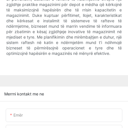
zgjidhje praktike magazinimi për depot e mëdha që kërkojnë
të maksimizojnë hapësirën dhe të rrisin kapacitetin e
magazinimit. Duke kuptuar përfitimet, llojet, karakteristikat
dhe kërkesat e instalimit të sistemeve të rafteve të
ndërmjetme, bizneset mund të marrin vendime të informuara
për zbatimin e kësaj zgjidhjeje inovative të magazinimit në
mjediset e tyre. Me planifikimin dhe mirëmbajtjen e duhur, një
sistem raftesh në katin e ndërmjetëm mund t'i ndihmojë
bizneset të përmirësojnë operacionet e tyre dhe të
optimizojnë hapësirën e magazinës në mënyrë efektive.
Merrni kontakt me ne
Emër