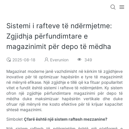
Sistemi i rafteve të ndërmjetme:
Zgjidhja përfundimtare e
magazinimit për depo të mëdha
2025-08-18
Everunion
349
Magazinat moderne janë vazhdimisht në kërkim të zgjidhjeve
inovative për të optimizuar hapësirën e tyre të magazinimit
në mënyrë efikase. Një zgjidhje e tillë që ka fituar popullaritet
vitet e fundit është sistemi i rafteve të ndërmjetëm. Ky sistem
ofron një zgjidhje përfundimtare magazinimi për depo të
mëdha duke maksimizuar hapësirën vertikale dhe duke
ofruar një mënyrë me kosto efektive për të krijuar kapacitet
shtesë magazinimi.
Simbolet
Çfarë është një sistem raftesh mezzanine?
Një sistem raftesh të ndërmjetëm është një platformë e