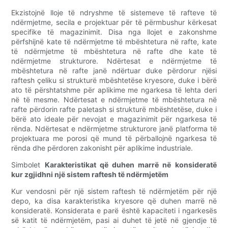
Ekzistojnë lloje të ndryshme të sistemeve të rafteve të
ndërmjetme, secila e projektuar për të përmbushur kërkesat
specifike të magazinimit. Disa nga llojet e zakonshme
përfshijnë kate të ndërmjetme të mbështetura në rafte, kate
të ndërmjetme të mbështetura në rafte dhe kate të
ndërmjetme strukturore. Ndërtesat e ndërmjetme të
mbështetura në rafte janë ndërtuar duke përdorur njësi
raftesh çeliku si strukturë mbështetëse kryesore, duke i bërë
ato të përshtatshme për aplikime me ngarkesa të lehta deri
në të mesme. Ndërtesat e ndërmjetme të mbështetura në
rafte përdorin rafte paletash si strukturë mbështetëse, duke i
bërë ato ideale për nevojat e magazinimit për ngarkesa të
rënda. Ndërtesat e ndërmjetme strukturore janë platforma të
projektuara me porosi që mund të përballojnë ngarkesa të
rënda dhe përdoren zakonisht për aplikime industriale.
Simbolet
Karakteristikat që duhen marrë në konsideratë
kur zgjidhni një sistem raftesh të ndërmjetëm
Kur vendosni për një sistem raftesh të ndërmjetëm për një
depo, ka disa karakteristika kryesore që duhen marrë në
konsideratë. Konsiderata e parë është kapaciteti i ngarkesës
së katit të ndërmjetëm, pasi ai duhet të jetë në gjendje të