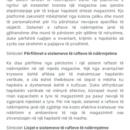
ngritur që instalohet brenda një magazine ose qendre
shpërndarjeje për të krijuar hapësirë shtesë magazinimi. Kjo
platformë zakonisht mbështetet nga kolona çeliku dhe mund
të personalizohet për t'iu përshtatur nevojave specifike të
objektit. Sistemet e rafteve të ndërmjetme janë të
gjithanshme dhe mund të përdoren për qëllime të ndryshme,
duke përfshirë ruajtjen e inventarit, krijimin e hapësirës së
zyrës ose strehimin e pajisjeve të prodhimit.
Simbolet
Përfitimet e sistemeve të rafteve të ndërmjetme
Ka disa përfitime nga përdorimi i një sistemi raftesh të
ndërmjetëm në një mjedis magazine. Një nga avantazhet
kryesore është aftësia për të maksimizuar hapësirën
vertikale, e cila është thelbësore në depot e mëdha ku
hapësira e dyshemesë është e kufizuar. Duke shfrytëzuar
hapësirën vertikale në mënyrë efektive, bizneset mund të
rrisin kapacitetin e tyre të magazinimit pa pasur nevojë të
zgjerojnë mjediset e tyre. Për më tepër, sistemet e rafteve të
ndërmjetme janë një zgjidhje me kosto efektive krahasuar me
ndërtimin e ambienteve të reja të magazinimit ose
zhvendosjen në një hapësirë më të madhe.
Simbolet
Llojet e sistemeve të rafteve të ndërmjetme