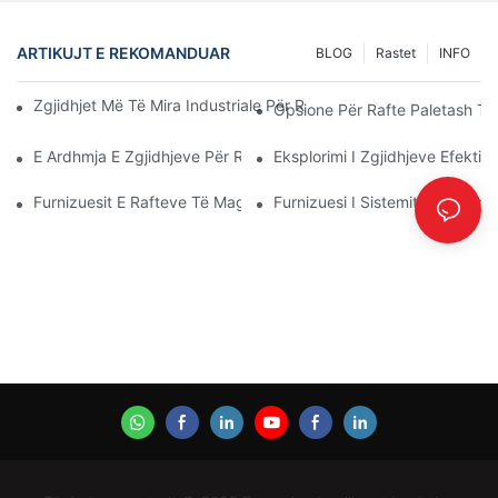
ARTIKUJT E REKOMANDUAR
BLOG
Rastet
INFO
Zgjidhjet Më Të Mira Industriale Për Rafte Për Menaxhim Efikas
Opsione Për Rafte Paletash Të 
E Ardhmja E Zgjidhjeve Për Raftet E Paletave: Trendet Dhe Inov
Eksplorimi I Zgjidhjeve Efekti
Furnizuesit E Rafteve Të Magazinave: Çfarë Duhet Të Kërkoni
Furnizuesi I Sistemit Të Raftim