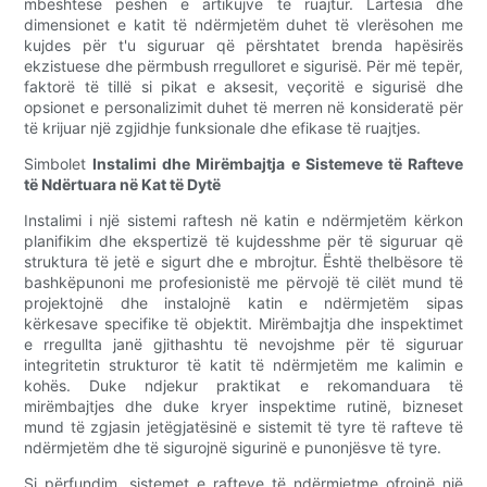
mbështesë peshën e artikujve të ruajtur. Lartësia dhe
dimensionet e katit të ndërmjetëm duhet të vlerësohen me
kujdes për t'u siguruar që përshtatet brenda hapësirës
ekzistuese dhe përmbush rregulloret e sigurisë. Për më tepër,
faktorë të tillë si pikat e aksesit, veçoritë e sigurisë dhe
opsionet e personalizimit duhet të merren në konsideratë për
të krijuar një zgjidhje funksionale dhe efikase të ruajtjes.
Simbolet
Instalimi dhe Mirëmbajtja e Sistemeve të Rafteve
të Ndërtuara në Kat të Dytë
Instalimi i një sistemi raftesh në katin e ndërmjetëm kërkon
planifikim dhe ekspertizë të kujdesshme për të siguruar që
struktura të jetë e sigurt dhe e mbrojtur. Është thelbësore të
bashkëpunoni me profesionistë me përvojë të cilët mund të
projektojnë dhe instalojnë katin e ndërmjetëm sipas
kërkesave specifike të objektit. Mirëmbajtja dhe inspektimet
e rregullta janë gjithashtu të nevojshme për të siguruar
integritetin strukturor të katit të ndërmjetëm me kalimin e
kohës. Duke ndjekur praktikat e rekomanduara të
mirëmbajtjes dhe duke kryer inspektime rutinë, bizneset
mund të zgjasin jetëgjatësinë e sistemit të tyre të rafteve të
ndërmjetëm dhe të sigurojnë sigurinë e punonjësve të tyre.
Si përfundim, sistemet e rafteve të ndërmjetme ofrojnë një