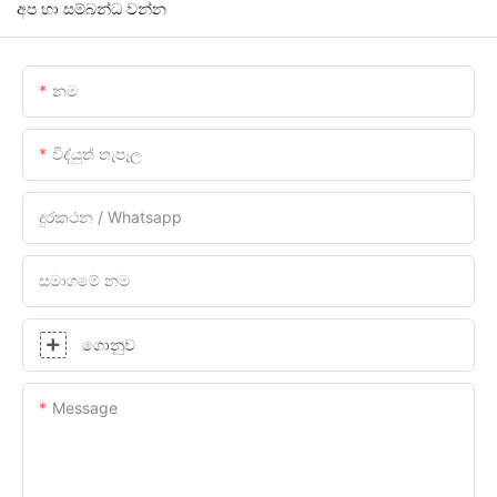
අප හා සම්බන්ධ වන්න
නම
විද්යුත් තැපෑල
දුරකථන / Whatsapp
සමාගමේ නම
ගොනුව
Message