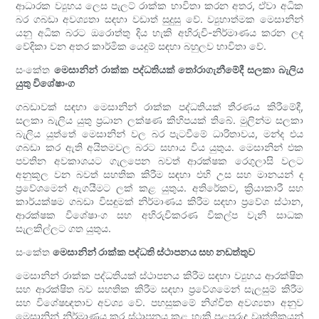
ආධාරක ව්‍යුහය ලෙස පැලට් රාක්ක භාවිතා කරන අතර, ඒවා අධික
බර ගබඩා අවශ්‍යතා සඳහා වඩාත් සුදුසු වේ. ව්‍යුහාත්මක මෙසානින්
යනු අධික බරට ඔරොත්තු දිය හැකි අභිරුචි-නිර්මාණය කරන ලද
වේදිකා වන අතර කාර්මික යෙදුම් සඳහා බහුලව භාවිතා වේ.
සංකේත
මෙසානින් රාක්ක පද්ධතියක් තෝරාගැනීමේදී සලකා බැලිය
යුතු විශේෂාංග
ගබඩාවක් සඳහා මෙසානින් රාක්ක පද්ධතියක් තීරණය කිරීමේදී,
සලකා බැලිය යුතු ප්‍රධාන ලක්ෂණ කිහිපයක් තිබේ. මුලින්ම සලකා
බැලිය යුත්තේ මෙසානින් වල බර පැටවීමේ ධාරිතාවය, මන්ද එය
ගබඩා කර ඇති අයිතමවල බරට සහාය විය යුතුය. මෙසානින් එක
පවතින අවකාශයට ගැලපෙන බවත් ආරක්ෂක රෙගුලාසි වලට
අනුකූල වන බවත් සහතික කිරීම සඳහා එහි උස සහ මානයන් ද
ප්‍රවේශමෙන් ඇගයීමට ලක් කළ යුතුය. අතිරේකව, ක්‍රියාකාරී සහ
කාර්යක්ෂම ගබඩා විසඳුමක් නිර්මාණය කිරීම සඳහා ප්‍රවේශ ස්ථාන,
ආරක්ෂක විශේෂාංග සහ අභිරුචිකරණ විකල්ප වැනි සාධක
සැලකිල්ලට ගත යුතුය.
සංකේත
මෙසානින් රාක්ක පද්ධති ස්ථාපනය සහ නඩත්තුව
මෙසානින් රාක්ක පද්ධතියක් ස්ථාපනය කිරීම සඳහා ව්‍යුහය ආරක්ෂිත
සහ ආරක්ෂිත බව සහතික කිරීම සඳහා ප්‍රවේශමෙන් සැලසුම් කිරීම
සහ විශේෂඥතාව අවශ්‍ය වේ. පහසුකමේ නිශ්චිත අවශ්‍යතා අනුව
මෙසානින් නිර්මාණය කර ස්ථාපනය කළ හැකි පළපුරුදු වෘත්තිකයන්