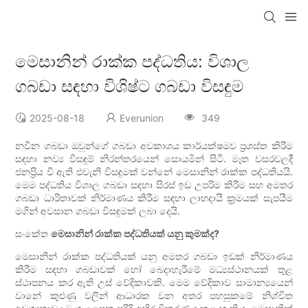
මෙසානින් රාක්ක පද්ධතිය: විශාල
ගබඩා සඳහා විශිෂ්ට ගබඩා විසඳුම
2025-08-18
Everunion
349
නවීන ගබඩා ඔවුන්ගේ ගබඩා අවකාශය කාර්යක්ෂමව ප්‍රශස්ත කිරීම
සඳහා නව්‍ය විසඳුම් නිරන්තරයෙන් සොයමින් සිටී. මෑත වසරවලදී
ජනප්‍රිය වී ඇති එවැනි විසඳුමක් වන්නේ මෙසානින් රාක්ක පද්ධතියයි.
මෙම පද්ධතිය විශාල ගබඩා සඳහා සිරස් ඉඩ උපරිම කිරීම සහ අමතර
ගබඩා ධාරිතාවක් නිර්මාණය කිරීම සඳහා ලාභදායී ක්‍රමයක් සැපයීම
මගින් අවසාන ගබඩා විසඳුමක් ලබා දෙයි.
සංකේත
මෙසානින් රාක්ක පද්ධතියක් යනු කුමක්ද?
මෙසානින් රාක්ක පද්ධතියක් යනු අමතර ගබඩා ඉඩක් නිර්මාණය
කිරීම සඳහා ගබඩාවක් හෝ බෙදාහැරීමේ මධ්‍යස්ථානයක් තුළ
ස්ථාපනය කර ඇති උස් වේදිකාවකි. මෙම වේදිකාව සාමාන්‍යයෙන්
වානේ කුළුණු වලින් ආධාරක වන අතර පහසුකමේ නිශ්චිත