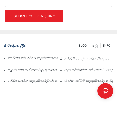
SUBMIT YOUR INQUIRY
නිර්දේශිත ලිපි
BLOG
නඩු
INFO
කාර්යක්ෂම ගබඩා කළමනාකරණය සඳහා ඉහළම කාර්මික රාක්ක විසඳු
අභිරුචි පැලට් රාක්ක විකල්ප: ඔබ
පැලට් රාක්ක විසඳුම්වල අනාගතය: ප්‍රවණතා සහ නවෝත්පාදන
සෑම කර්මාන්තයක් සඳහාම ඵලදායී
ගබඩා රාක්ක සැපයුම්කරුවන්: සොයා බැලිය යුතු දේ
රාක්ක පද්ධති සැපයුම්කරු: නිවැ