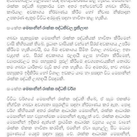
අවශ්‍යතාවලට ගැලපෙන පරිදි අභිරුචිකරණය කළ හැකිය. මෙසානින්
රාක්ක පද්ධති බහුකාර්ය වන අතර ඉන්වෙන්ටරි ගබඩා කිරීම,
කාර්යාල අවකාශය නිර්මාණය කිරීම හෝ නිවාස නිෂ්පාදන
උපකරණ ඇතුළු විවිධ අරමුණු සඳහා භාවිතා කළ හැකිය.
සංකේත
මෙසානින් රාක්ක පද්ධතිවල ප්‍රතිලාභ
ගබඩා සැකසුමක මෙසානින් රාක්ක පද්ධතියක් භාවිතා කිරීමෙන්
වාසි කිහිපයක් තිබේ. ප්‍රධාන වාසියක් වන්නේ සිරස් අවකාශය උපරිම
කිරීමේ හැකියාවයි, එය බිම් අවකාශය සීමිත විශාල ගබඩාවල ඉතා
වැදගත් වේ. සිරස් අවකාශය ඵලදායී ලෙස භාවිතා කිරීමෙන්,
ව්‍යාපාරවලට තම පහසුකම් පුළුල් කිරීමේ අවශ්‍යතාවයකින් තොරව
තම ගබඩා ධාරිතාව වැඩි කර ගත හැකිය. මීට අමතරව, නව ගබඩා
පහසුකම් ඉදිකිරීම හෝ විශාල ඉඩකට යාම හා සසඳන විට මෙසානින්
රාක්ක පද්ධති ලාභදායී විසඳුමකි.
සංකේත
මෙසානින් රාක්ක පද්ධති වර්ග
විවිධ වර්ගයේ මෙසානින් රාක්ක පද්ධති තිබේ, ඒ සෑම එකක්ම
නිශ්චිත ගබඩා අවශ්‍යතා සපුරාලීම සඳහා නිර්මාණය කර ඇත. පොදු
වර්ග කිහිපයක් අතර රාක්ක ආධාරක මෙසානින්, රාක්ක ආධාරක
මෙසානින් සහ ව්‍යුහාත්මක මෙසානින් ඇතුළත් වේ. රාක්ක ආධාරක
මෙසානින් ඉදිකර ඇත්තේ ප්‍රාථමික ආධාරක ව්‍යුහය ලෙස වානේ
රාක්ක ඒකක භාවිතා කරමිනි, එමඟින් ඒවා සැහැල්ලු සිට මධ්‍යම
ප්‍රමාණයේ යෙදුම් සඳහා සුදුසු වේ. රාක්ක ආධාරක මෙසානින්,