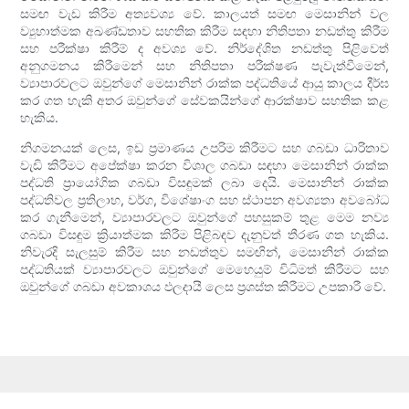
සමඟ වැඩ කිරීම අත්‍යවශ්‍ය වේ. කාලයත් සමඟ මෙසානින් වල
ව්‍යුහාත්මක අඛණ්ඩතාව සහතික කිරීම සඳහා නිතිපතා නඩත්තු කිරීම
සහ පරීක්ෂා කිරීම් ද අවශ්‍ය වේ. නිර්දේශිත නඩත්තු පිළිවෙත්
අනුගමනය කිරීමෙන් සහ නිතිපතා පරීක්ෂණ පැවැත්වීමෙන්,
ව්‍යාපාරවලට ඔවුන්ගේ මෙසානින් රාක්ක පද්ධතියේ ආයු කාලය දීර්ඝ
කර ගත හැකි අතර ඔවුන්ගේ සේවකයින්ගේ ආරක්ෂාව සහතික කළ
හැකිය.
නිගමනයක් ලෙස, ඉඩ ප්‍රමාණය උපරිම කිරීමට සහ ගබඩා ධාරිතාව
වැඩි කිරීමට අපේක්ෂා කරන විශාල ගබඩා සඳහා මෙසානින් රාක්ක
පද්ධති ප්‍රායෝගික ගබඩා විසඳුමක් ලබා දෙයි. මෙසානින් රාක්ක
පද්ධතිවල ප්‍රතිලාභ, වර්ග, විශේෂාංග සහ ස්ථාපන අවශ්‍යතා අවබෝධ
කර ගැනීමෙන්, ව්‍යාපාරවලට ඔවුන්ගේ පහසුකම් තුළ මෙම නව්‍ය
ගබඩා විසඳුම ක්‍රියාත්මක කිරීම පිළිබඳව දැනුවත් තීරණ ගත හැකිය.
නිවැරදි සැලසුම් කිරීම සහ නඩත්තුව සමඟින්, මෙසානින් රාක්ක
පද්ධතියක් ව්‍යාපාරවලට ඔවුන්ගේ මෙහෙයුම් විධිමත් කිරීමට සහ
ඔවුන්ගේ ගබඩා අවකාශය ඵලදායී ලෙස ප්‍රශස්ත කිරීමට උපකාරී වේ.