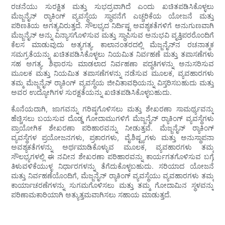
ರಚನೆಯು ಸುರಕ್ಷಿತ ಮತ್ತು ಸುಭದ್ರವಾಗಿದೆ ಎಂದು ಖಚಿತಪಡಿಸಿಕೊಳ್ಳಲು
ಮೆಜ್ಜನೈನ್ ರ‍್ಯಾಕಿಂಗ್ ವ್ಯವಸ್ಥೆಯ ಸ್ಥಾಪನೆಗೆ ಎಚ್ಚರಿಕೆಯ ಯೋಜನೆ ಮತ್ತು
ಪರಿಣತಿಯ ಅಗತ್ಯವಿರುತ್ತದೆ. ಸೌಲಭ್ಯದ ನಿರ್ದಿಷ್ಟ ಅವಶ್ಯಕತೆಗಳಿಗೆ ಅನುಗುಣವಾಗಿ
ಮೆಜ್ಜನೈನ್ ಅನ್ನು ವಿನ್ಯಾಸಗೊಳಿಸುವ ಮತ್ತು ಸ್ಥಾಪಿಸುವ ಅನುಭವಿ ವೃತ್ತಿಪರರೊಂದಿಗೆ
ಕೆಲಸ ಮಾಡುವುದು ಅತ್ಯಗತ್ಯ. ಕಾಲಾನಂತರದಲ್ಲಿ ಮೆಜ್ಜನೈನ್‌ನ ರಚನಾತ್ಮಕ
ಸಮಗ್ರತೆಯನ್ನು ಖಚಿತಪಡಿಸಿಕೊಳ್ಳಲು ನಿಯಮಿತ ನಿರ್ವಹಣೆ ಮತ್ತು ತಪಾಸಣೆಗಳು
ಸಹ ಅಗತ್ಯ. ಶಿಫಾರಸು ಮಾಡಲಾದ ನಿರ್ವಹಣಾ ಪದ್ಧತಿಗಳನ್ನು ಅನುಸರಿಸುವ
ಮೂಲಕ ಮತ್ತು ನಿಯಮಿತ ತಪಾಸಣೆಗಳನ್ನು ನಡೆಸುವ ಮೂಲಕ, ವ್ಯವಹಾರಗಳು
ತಮ್ಮ ಮೆಜ್ಜನೈನ್ ರ‍್ಯಾಕಿಂಗ್ ವ್ಯವಸ್ಥೆಯ ಜೀವಿತಾವಧಿಯನ್ನು ವಿಸ್ತರಿಸಬಹುದು ಮತ್ತು
ಅವರ ಉದ್ಯೋಗಿಗಳ ಸುರಕ್ಷತೆಯನ್ನು ಖಚಿತಪಡಿಸಿಕೊಳ್ಳಬಹುದು.
ಕೊನೆಯದಾಗಿ, ಜಾಗವನ್ನು ಗರಿಷ್ಠಗೊಳಿಸಲು ಮತ್ತು ಶೇಖರಣಾ ಸಾಮರ್ಥ್ಯವನ್ನು
ಹೆಚ್ಚಿಸಲು ಬಯಸುವ ದೊಡ್ಡ ಗೋದಾಮುಗಳಿಗೆ ಮೆಜ್ಜನೈನ್ ರ‍್ಯಾಕಿಂಗ್ ವ್ಯವಸ್ಥೆಗಳು
ಪ್ರಾಯೋಗಿಕ ಶೇಖರಣಾ ಪರಿಹಾರವನ್ನು ನೀಡುತ್ತವೆ. ಮೆಜ್ಜನೈನ್ ರ‍್ಯಾಕಿಂಗ್
ವ್ಯವಸ್ಥೆಗಳ ಪ್ರಯೋಜನಗಳು, ಪ್ರಕಾರಗಳು, ವೈಶಿಷ್ಟ್ಯಗಳು ಮತ್ತು ಅನುಸ್ಥಾಪನಾ
ಅವಶ್ಯಕತೆಗಳನ್ನು ಅರ್ಥಮಾಡಿಕೊಳ್ಳುವ ಮೂಲಕ, ವ್ಯವಹಾರಗಳು ತಮ್ಮ
ಸೌಲಭ್ಯಗಳಲ್ಲಿ ಈ ನವೀನ ಶೇಖರಣಾ ಪರಿಹಾರವನ್ನು ಕಾರ್ಯಗತಗೊಳಿಸುವ ಬಗ್ಗೆ
ತಿಳುವಳಿಕೆಯುಳ್ಳ ನಿರ್ಧಾರಗಳನ್ನು ತೆಗೆದುಕೊಳ್ಳಬಹುದು. ಸರಿಯಾದ ಯೋಜನೆ
ಮತ್ತು ನಿರ್ವಹಣೆಯೊಂದಿಗೆ, ಮೆಜ್ಜನೈನ್ ರ‍್ಯಾಕಿಂಗ್ ವ್ಯವಸ್ಥೆಯು ವ್ಯವಹಾರಗಳು ತಮ್ಮ
ಕಾರ್ಯಾಚರಣೆಗಳನ್ನು ಸುಗಮಗೊಳಿಸಲು ಮತ್ತು ತಮ್ಮ ಗೋದಾಮಿನ ಸ್ಥಳವನ್ನು
ಪರಿಣಾಮಕಾರಿಯಾಗಿ ಅತ್ಯುತ್ತಮವಾಗಿಸಲು ಸಹಾಯ ಮಾಡುತ್ತದೆ.