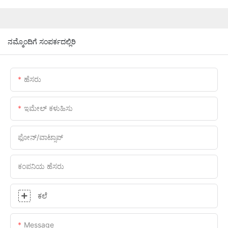
ನಮ್ಮೊಂದಿಗೆ ಸಂಪರ್ಕದಲ್ಲಿರಿ
ಹೆಸರು
ಇಮೇಲ್ ಕಳುಹಿಸು
ಫೋನ್/ವಾಟ್ಸಾಪ್
ಕಂಪನಿಯ ಹೆಸರು
ಕಲೆ
Message