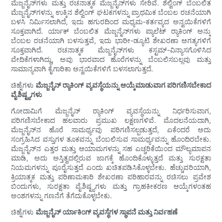
ಮೆಜ್ಜನೈನ್‌ಗಳು ಮತ್ತು ರಚನಾತ್ಮಕ ಮೆಜ್ಜನೈನ್‌ಗಳು ಸೇರಿವೆ. ಶೆಲ್ವಿಂಗ್ ಬೆಂಬಲಿತ
ಮೆಜ್ಜನೈನ್‌ಗಳನ್ನು ಉಕ್ಕಿನ ಶೆಲ್ವಿಂಗ್ ಘಟಕಗಳನ್ನು ಪ್ರಾಥಮಿಕ ಬೆಂಬಲ ರಚನೆಯಾಗಿ
ಬಳಸಿ ನಿರ್ಮಿಸಲಾಗಿದೆ, ಇದು ಹಗುರದಿಂದ ಮಧ್ಯಮ-ಕರ್ತವ್ಯದ ಅನ್ವಯಿಕೆಗಳಿಗೆ
ಸೂಕ್ತವಾಗಿದೆ. ರ್ಯಾಕ್ ಬೆಂಬಲಿತ ಮೆಜ್ಜನೈನ್‌ಗಳು ಪ್ಯಾಲೆಟ್ ರ‍್ಯಾಕಿಂಗ್ ಅನ್ನು
ಬೆಂಬಲ ರಚನೆಯಾಗಿ ಬಳಸುತ್ತವೆ, ಇದು ಭಾರೀ-ಡ್ಯೂಟಿ ಶೇಖರಣಾ ಅಗತ್ಯಗಳಿಗೆ
ಸೂಕ್ತವಾಗಿದೆ. ರಚನಾತ್ಮಕ ಮೆಜ್ಜನೈನ್‌ಗಳು ಕಸ್ಟಮ್-ವಿನ್ಯಾಸಗೊಳಿಸಿದ
ವೇದಿಕೆಗಳಾಗಿದ್ದು, ಅವು ಭಾರವಾದ ಹೊರೆಗಳನ್ನು ಬೆಂಬಲಿಸಬಲ್ಲವು ಮತ್ತು
ಸಾಮಾನ್ಯವಾಗಿ ಕೈಗಾರಿಕಾ ಅನ್ವಯಿಕೆಗಳಿಗೆ ಬಳಸಲಾಗುತ್ತದೆ.
ಚಿಹ್ನೆಗಳು
ಮೆಜ್ಜನೈನ್ ರ‍್ಯಾಕಿಂಗ್ ವ್ಯವಸ್ಥೆಯನ್ನು ಆಯ್ಕೆಮಾಡುವಾಗ ಪರಿಗಣಿಸಬೇಕಾದ
ವೈಶಿಷ್ಟ್ಯಗಳು
ಗೋದಾಮಿಗೆ ಮೆಜ್ಜನೈನ್ ರ‍್ಯಾಕಿಂಗ್ ವ್ಯವಸ್ಥೆಯನ್ನು ನಿರ್ಧರಿಸುವಾಗ,
ಪರಿಗಣಿಸಬೇಕಾದ ಹಲವಾರು ಪ್ರಮುಖ ಲಕ್ಷಣಗಳಿವೆ. ಮೊದಲನೆಯದಾಗಿ,
ಮೆಜ್ಜನೈನ್‌ನ ಹೊರೆ ಸಾಮರ್ಥ್ಯವು ಪರಿಗಣಿಸಲ್ಪಡುತ್ತದೆ, ಏಕೆಂದರೆ ಅದು
ಸಂಗ್ರಹಿಸಿದ ವಸ್ತುಗಳ ತೂಕವನ್ನು ಬೆಂಬಲಿಸುವ ಸಾಮರ್ಥ್ಯವನ್ನು ಹೊಂದಿರಬೇಕು.
ಮೆಜ್ಜನೈನ್‌ನ ಎತ್ತರ ಮತ್ತು ಆಯಾಮಗಳನ್ನು ಸಹ ಎಚ್ಚರಿಕೆಯಿಂದ ಮೌಲ್ಯಮಾಪನ
ಮಾಡಿ, ಅದು ಅಸ್ತಿತ್ವದಲ್ಲಿರುವ ಜಾಗಕ್ಕೆ ಹೊಂದಿಕೊಳ್ಳುತ್ತದೆ ಮತ್ತು ಸುರಕ್ಷತಾ
ನಿಯಮಗಳನ್ನು ಪೂರೈಸುತ್ತದೆ ಎಂದು ಖಚಿತಪಡಿಸಿಕೊಳ್ಳಬೇಕು. ಹೆಚ್ಚುವರಿಯಾಗಿ,
ಕ್ರಿಯಾತ್ಮಕ ಮತ್ತು ಪರಿಣಾಮಕಾರಿ ಶೇಖರಣಾ ಪರಿಹಾರವನ್ನು ರಚಿಸಲು ಪ್ರವೇಶ
ಬಿಂದುಗಳು, ಸುರಕ್ಷತಾ ವೈಶಿಷ್ಟ್ಯಗಳು ಮತ್ತು ಗ್ರಾಹಕೀಕರಣ ಆಯ್ಕೆಗಳಂತಹ
ಅಂಶಗಳನ್ನು ಗಣನೆಗೆ ತೆಗೆದುಕೊಳ್ಳಬೇಕು.
ಚಿಹ್ನೆಗಳು
ಮೆಜ್ಜನೈನ್ ರ್ಯಾಕಿಂಗ್ ವ್ಯವಸ್ಥೆಗಳ ಸ್ಥಾಪನೆ ಮತ್ತು ನಿರ್ವಹಣೆ