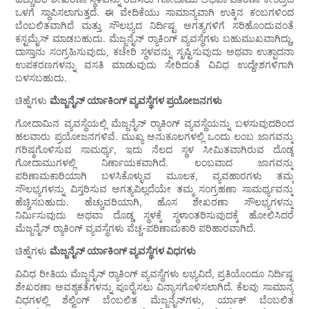
ಒಳಗೆ ಸ್ಥಾಪಿಸಲಾಗುತ್ತದೆ. ಈ ವೇದಿಕೆಯು ಸಾಮಾನ್ಯವಾಗಿ ಉಕ್ಕಿನ ಕಂಬಗಳಿಂದ
ಬೆಂಬಲಿತವಾಗಿದೆ ಮತ್ತು ಸೌಲಭ್ಯದ ನಿರ್ದಿಷ್ಟ ಅಗತ್ಯಗಳಿಗೆ ಸರಿಹೊಂದುವಂತೆ
ಕಸ್ಟಮೈಸ್ ಮಾಡಬಹುದು. ಮೆಜ್ಜನೈನ್ ರ‍್ಯಾಕಿಂಗ್ ವ್ಯವಸ್ಥೆಗಳು ಬಹುಮುಖವಾಗಿದ್ದು,
ದಾಸ್ತಾನು ಸಂಗ್ರಹಿಸುವುದು, ಕಚೇರಿ ಸ್ಥಳವನ್ನು ಸೃಷ್ಟಿಸುವುದು ಅಥವಾ ಉತ್ಪಾದನಾ
ಉಪಕರಣಗಳನ್ನು ವಸತಿ ಮಾಡುವುದು ಸೇರಿದಂತೆ ವಿವಿಧ ಉದ್ದೇಶಗಳಿಗಾಗಿ
ಬಳಸಬಹುದು.
ಚಿಹ್ನೆಗಳು
ಮೆಜ್ಜನೈನ್ ರ್ಯಾಕಿಂಗ್ ವ್ಯವಸ್ಥೆಗಳ ಪ್ರಯೋಜನಗಳು
ಗೋದಾಮಿನ ವ್ಯವಸ್ಥೆಯಲ್ಲಿ ಮೆಜ್ಜನೈನ್ ರ‍್ಯಾಕಿಂಗ್ ವ್ಯವಸ್ಥೆಯನ್ನು ಬಳಸುವುದರಿಂದ
ಹಲವಾರು ಪ್ರಯೋಜನಗಳಿವೆ. ಮುಖ್ಯ ಅನುಕೂಲಗಳಲ್ಲಿ ಒಂದು ಲಂಬ ಜಾಗವನ್ನು
ಗರಿಷ್ಠಗೊಳಿಸುವ ಸಾಮರ್ಥ್ಯ, ಇದು ನೆಲದ ಸ್ಥಳ ಸೀಮಿತವಾಗಿರುವ ದೊಡ್ಡ
ಗೋದಾಮುಗಳಲ್ಲಿ ನಿರ್ಣಾಯಕವಾಗಿದೆ. ಲಂಬವಾದ ಜಾಗವನ್ನು
ಪರಿಣಾಮಕಾರಿಯಾಗಿ ಬಳಸಿಕೊಳ್ಳುವ ಮೂಲಕ, ವ್ಯವಹಾರಗಳು ತಮ್ಮ
ಸೌಲಭ್ಯಗಳನ್ನು ವಿಸ್ತರಿಸುವ ಅಗತ್ಯವಿಲ್ಲದೆಯೇ ತಮ್ಮ ಸಂಗ್ರಹಣಾ ಸಾಮರ್ಥ್ಯವನ್ನು
ಹೆಚ್ಚಿಸಬಹುದು. ಹೆಚ್ಚುವರಿಯಾಗಿ, ಹೊಸ ಶೇಖರಣಾ ಸೌಲಭ್ಯಗಳನ್ನು
ನಿರ್ಮಿಸುವುದು ಅಥವಾ ದೊಡ್ಡ ಸ್ಥಳಕ್ಕೆ ಸ್ಥಳಾಂತರಿಸುವುದಕ್ಕೆ ಹೋಲಿಸಿದರೆ
ಮೆಜ್ಜನೈನ್ ರ‍್ಯಾಕಿಂಗ್ ವ್ಯವಸ್ಥೆಗಳು ವೆಚ್ಚ-ಪರಿಣಾಮಕಾರಿ ಪರಿಹಾರವಾಗಿದೆ.
ಚಿಹ್ನೆಗಳು
ಮೆಜ್ಜನೈನ್ ರ್ಯಾಕಿಂಗ್ ವ್ಯವಸ್ಥೆಗಳ ವಿಧಗಳು
ವಿವಿಧ ರೀತಿಯ ಮೆಜ್ಜನೈನ್ ರ‍್ಯಾಕಿಂಗ್ ವ್ಯವಸ್ಥೆಗಳು ಲಭ್ಯವಿದೆ, ಪ್ರತಿಯೊಂದೂ ನಿರ್ದಿಷ್ಟ
ಶೇಖರಣಾ ಅವಶ್ಯಕತೆಗಳನ್ನು ಪೂರೈಸಲು ವಿನ್ಯಾಸಗೊಳಿಸಲಾಗಿದೆ. ಕೆಲವು ಸಾಮಾನ್ಯ
ವಿಧಗಳಲ್ಲಿ ಶೆಲ್ವಿಂಗ್ ಬೆಂಬಲಿತ ಮೆಜ್ಜನೈನ್‌ಗಳು, ರ್ಯಾಕ್ ಬೆಂಬಲಿತ