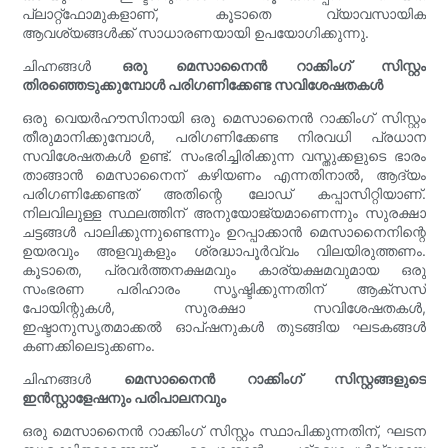
പ്ലാറ്റ്‌ഫോമുകളാണ്, കൂടാതെ വ്യാവസായിക
ആവശ്യങ്ങൾക്ക് സാധാരണയായി ഉപയോഗിക്കുന്നു.
ചിഹ്നങ്ങൾ
ഒരു മെസാനൈൻ റാക്കിംഗ് സിസ്റ്റം
തിരഞ്ഞെടുക്കുമ്പോൾ പരിഗണിക്കേണ്ട സവിശേഷതകൾ
ഒരു വെയർഹൗസിനായി ഒരു മെസാനൈൻ റാക്കിംഗ് സിസ്റ്റം
തീരുമാനിക്കുമ്പോൾ, പരിഗണിക്കേണ്ട നിരവധി പ്രധാന
സവിശേഷതകൾ ഉണ്ട്. സംഭരിച്ചിരിക്കുന്ന വസ്തുക്കളുടെ ഭാരം
താങ്ങാൻ മെസാനൈന് കഴിയണം എന്നതിനാൽ, ആദ്യം
പരിഗണിക്കേണ്ടത് അതിന്റെ ലോഡ് കപ്പാസിറ്റിയാണ്.
നിലവിലുള്ള സ്ഥലത്തിന് അനുയോജ്യമാണെന്നും സുരക്ഷാ
ചട്ടങ്ങൾ പാലിക്കുന്നുണ്ടെന്നും ഉറപ്പാക്കാൻ മെസാനൈനിന്റെ
ഉയരവും അളവുകളും ശ്രദ്ധാപൂർവ്വം വിലയിരുത്തണം.
കൂടാതെ, പ്രവർത്തനക്ഷമവും കാര്യക്ഷമവുമായ ഒരു
സംഭരണ പരിഹാരം സൃഷ്ടിക്കുന്നതിന് ആക്‌സസ്
പോയിന്റുകൾ, സുരക്ഷാ സവിശേഷതകൾ,
ഇഷ്ടാനുസൃതമാക്കൽ ഓപ്ഷനുകൾ തുടങ്ങിയ ഘടകങ്ങൾ
കണക്കിലെടുക്കണം.
ചിഹ്നങ്ങൾ
മെസാനൈൻ റാക്കിംഗ് സിസ്റ്റങ്ങളുടെ
ഇൻസ്റ്റാളേഷനും പരിപാലനവും
ഒരു മെസാനൈൻ റാക്കിംഗ് സിസ്റ്റം സ്ഥാപിക്കുന്നതിന്, ഘടന