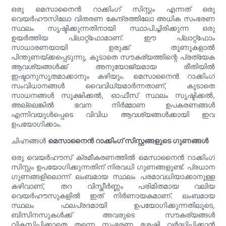
ഒരു മെസാനൈൻ റാക്കിംഗ് സിസ്റ്റം എന്നത് ഒരു
വെയർഹൗസിലോ വിതരണ കേന്ദ്രത്തിലോ അധിക സംഭരണ
സ്ഥലം സൃഷ്ടിക്കുന്നതിനായി സ്ഥാപിച്ചിരിക്കുന്ന ഒരു
ഉയർത്തിയ പ്ലാറ്റ്‌ഫോമാണ്. ഈ പ്ലാറ്റ്‌ഫോം
സാധാരണയായി ഉരുക്ക് തൂണുകളാൽ
പിന്തുണയ്ക്കപ്പെടുന്നു, കൂടാതെ സൗകര്യത്തിന്റെ പ്രത്യേക
ആവശ്യങ്ങൾക്ക് അനുയോജ്യമായ രീതിയിൽ
ഇഷ്ടാനുസൃതമാക്കാനും കഴിയും. മെസാനൈൻ റാക്കിംഗ്
സംവിധാനങ്ങൾ വൈവിധ്യമാർന്നതാണ്, കൂടാതെ
സാധനങ്ങൾ സൂക്ഷിക്കൽ, ഓഫീസ് സ്ഥലം സൃഷ്ടിക്കൽ,
അല്ലെങ്കിൽ ഭവന നിർമ്മാണ ഉപകരണങ്ങൾ
എന്നിവയുൾപ്പെടെ വിവിധ ആവശ്യങ്ങൾക്കായി ഇവ
ഉപയോഗിക്കാം.
ചിഹ്നങ്ങൾ
മെസാനൈൻ റാക്കിംഗ് സിസ്റ്റങ്ങളുടെ ഗുണങ്ങൾ
ഒരു വെയർഹൗസ് ക്രമീകരണത്തിൽ മെസാനൈൻ റാക്കിംഗ്
സിസ്റ്റം ഉപയോഗിക്കുന്നതിന് നിരവധി ഗുണങ്ങളുണ്ട്. പ്രധാന
ഗുണങ്ങളിലൊന്ന് ലംബമായ സ്ഥലം പരമാവധിയാക്കാനുള്ള
കഴിവാണ്, തറ വിസ്തീർണ്ണം പരിമിതമായ വലിയ
വെയർഹൗസുകളിൽ ഇത് നിർണായകമാണ്. ലംബമായ
സ്ഥലം ഫലപ്രദമായി ഉപയോഗിക്കുന്നതിലൂടെ,
ബിസിനസുകൾക്ക് അവരുടെ സൗകര്യങ്ങൾ
വികസിപ്പിക്കാതെ തന്നെ സംഭരണ ശേഷി വർദ്ധിപ്പിക്കാൻ