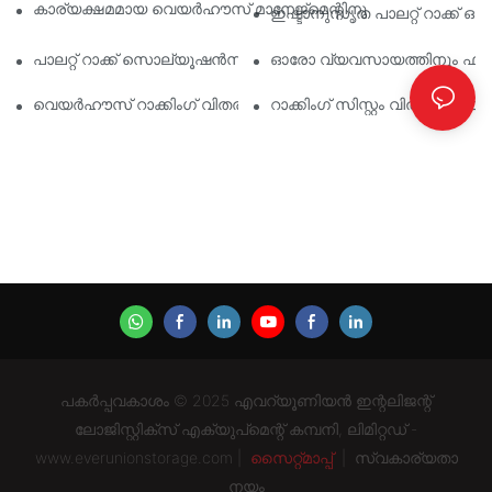
കാര്യക്ഷമമായ വെയർഹൗസ് മാനേജ്മെന്റിനുള്ള മികച്ച വ്യാവ
ഇഷ്ടാനുസൃത പാലറ്റ് റാക്ക് 
പാലറ്റ് റാക്ക് സൊല്യൂഷൻസിന്റെ ഭാവി: ട്രെൻഡുകളും ഇന്ന
ഓരോ വ്യവസായത്തിനും ഫലപ്രദ
വെയർഹൗസ് റാക്കിംഗ് വിതരണക്കാർ: എന്താണ് ശ്രദ്ധിക്കേണ്ടത്
റാക്കിംഗ് സിസ്റ്റം വിതരണക്
പകർപ്പവകാശം © 2025 എവറ്യൂണിയൻ ഇന്റലിജന്റ്
ലോജിസ്റ്റിക്സ് എക്യുപ്‌മെന്റ് കമ്പനി, ലിമിറ്റഡ് -
www.everunionstorage.com |
സൈറ്റ്മാപ്പ്
|
സ്വകാര്യതാ
നയം