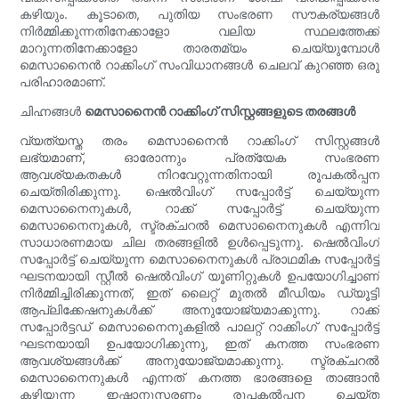
കഴിയും. കൂടാതെ, പുതിയ സംഭരണ സൗകര്യങ്ങൾ
നിർമ്മിക്കുന്നതിനേക്കാളോ വലിയ സ്ഥലത്തേക്ക്
മാറുന്നതിനേക്കാളോ താരതമ്യം ചെയ്യുമ്പോൾ
മെസാനൈൻ റാക്കിംഗ് സംവിധാനങ്ങൾ ചെലവ് കുറഞ്ഞ ഒരു
പരിഹാരമാണ്.
ചിഹ്നങ്ങൾ
മെസാനൈൻ റാക്കിംഗ് സിസ്റ്റങ്ങളുടെ തരങ്ങൾ
വ്യത്യസ്ത തരം മെസാനൈൻ റാക്കിംഗ് സിസ്റ്റങ്ങൾ
ലഭ്യമാണ്, ഓരോന്നും പ്രത്യേക സംഭരണ
ആവശ്യകതകൾ നിറവേറ്റുന്നതിനായി രൂപകൽപ്പന
ചെയ്‌തിരിക്കുന്നു. ഷെൽവിംഗ് സപ്പോർട്ട് ചെയ്യുന്ന
മെസാനൈനുകൾ, റാക്ക് സപ്പോർട്ട് ചെയ്യുന്ന
മെസാനൈനുകൾ, സ്ട്രക്ചറൽ മെസാനൈനുകൾ എന്നിവ
സാധാരണമായ ചില തരങ്ങളിൽ ഉൾപ്പെടുന്നു. ഷെൽവിംഗ്
സപ്പോർട്ട് ചെയ്യുന്ന മെസാനൈനുകൾ പ്രാഥമിക സപ്പോർട്ട്
ഘടനയായി സ്റ്റീൽ ഷെൽവിംഗ് യൂണിറ്റുകൾ ഉപയോഗിച്ചാണ്
നിർമ്മിച്ചിരിക്കുന്നത്, ഇത് ലൈറ്റ് മുതൽ മീഡിയം ഡ്യൂട്ടി
ആപ്ലിക്കേഷനുകൾക്ക് അനുയോജ്യമാക്കുന്നു. റാക്ക്
സപ്പോർട്ടഡ് മെസാനൈനുകളിൽ പാലറ്റ് റാക്കിംഗ് സപ്പോർട്ട്
ഘടനയായി ഉപയോഗിക്കുന്നു, ഇത് കനത്ത സംഭരണ
ആവശ്യങ്ങൾക്ക് അനുയോജ്യമാക്കുന്നു. സ്ട്രക്ചറൽ
മെസാനൈനുകൾ എന്നത് കനത്ത ഭാരങ്ങളെ താങ്ങാൻ
കഴിയുന്ന ഇഷ്ടാനുസരണം രൂപകൽപ്പന ചെയ്ത