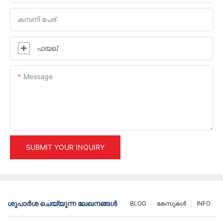
കമ്പനി പേര്
ഫയല്
Message
SUBMIT YOUR INQUIRY
ശുപാർശ ചെയ്യുന്ന ലേഖനങ്ങൾ
BLOG
കേസുകൾ
INFO