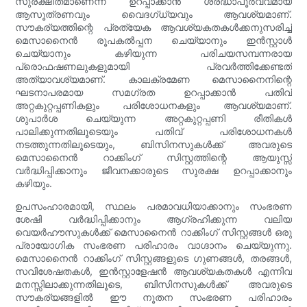
സുരക്ഷിതമാണെന്ന് ഉറപ്പാക്കാൻ ശ്രദ്ധാപൂർവ്വമായ
ആസൂത്രണവും വൈദഗ്ധ്യവും ആവശ്യമാണ്.
സൗകര്യത്തിന്റെ പ്രത്യേക ആവശ്യകതകൾക്കനുസരിച്ച്
മെസാനൈൻ രൂപകൽപ്പന ചെയ്യാനും ഇൻസ്റ്റാൾ
ചെയ്യാനും കഴിയുന്ന പരിചയസമ്പന്നരായ
പ്രൊഫഷണലുകളുമായി പ്രവർത്തിക്കേണ്ടത്
അത്യാവശ്യമാണ്. കാലക്രമേണ മെസാനൈനിന്റെ
ഘടനാപരമായ സമഗ്രത ഉറപ്പാക്കാൻ പതിവ്
അറ്റകുറ്റപ്പണികളും പരിശോധനകളും ആവശ്യമാണ്.
ശുപാർശ ചെയ്യുന്ന അറ്റകുറ്റപ്പണി രീതികൾ
പാലിക്കുന്നതിലൂടെയും പതിവ് പരിശോധനകൾ
നടത്തുന്നതിലൂടെയും, ബിസിനസുകൾക്ക് അവരുടെ
മെസാനൈൻ റാക്കിംഗ് സിസ്റ്റത്തിന്റെ ആയുസ്സ്
വർദ്ധിപ്പിക്കാനും ജീവനക്കാരുടെ സുരക്ഷ ഉറപ്പാക്കാനും
കഴിയും.
ഉപസംഹാരമായി, സ്ഥലം പരമാവധിയാക്കാനും സംഭരണ
ശേഷി വർദ്ധിപ്പിക്കാനും ആഗ്രഹിക്കുന്ന വലിയ
വെയർഹൗസുകൾക്ക് മെസാനൈൻ റാക്കിംഗ് സിസ്റ്റങ്ങൾ ഒരു
പ്രായോഗിക സംഭരണ പരിഹാരം വാഗ്ദാനം ചെയ്യുന്നു.
മെസാനൈൻ റാക്കിംഗ് സിസ്റ്റങ്ങളുടെ ഗുണങ്ങൾ, തരങ്ങൾ,
സവിശേഷതകൾ, ഇൻസ്റ്റാളേഷൻ ആവശ്യകതകൾ എന്നിവ
മനസ്സിലാക്കുന്നതിലൂടെ, ബിസിനസുകൾക്ക് അവരുടെ
സൗകര്യങ്ങളിൽ ഈ നൂതന സംഭരണ പരിഹാരം