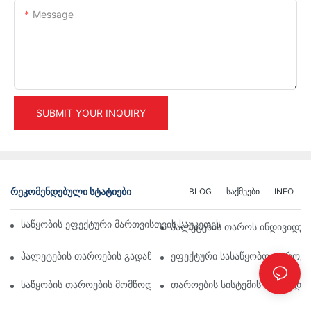
Message
SUBMIT YOUR INQUIRY
ᲠᲔᲙᲝᲛᲔᲜᲓᲔᲑᲣᲚᲘ ᲡᲢᲐᲢᲘᲔᲑᲘ
BLOG
Საქმეები
INFO
Საწყობის Ეფექტური Მართვისთვის Საუკეთესო Სამრეწველო Თა
Პალეტების Თაროს Ინდივიდუალ
Პალეტების Თაროების Გადაწყვეტილებების Მომავალი: Ტენდენც
Ეფექტური Სასაწყობო Თაროები
Საწყობის Თაროების Მომწოდებლები: Რას Უნდა Მიაქციოთ Ყურ
Თაროების Სისტემის Მომწოდე