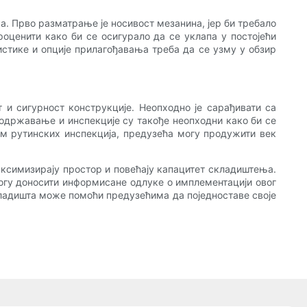
. Прво разматрање је носивост мезанина, јер би требало
ценити како би се осигурало да се уклапа у постојећи
истике и опције прилагођавања треба да се узму у обзир
и сигурност конструкције. Неопходно је сарађивати са
одржавање и инспекције су такође неопходни како би се
 рутинских инспекција, предузећа могу продужити век
ксимизирају простор и повећају капацитет складиштења.
огу доносити информисане одлуке о имплементацији овог
ладишта може помоћи предузећима да поједноставе своје