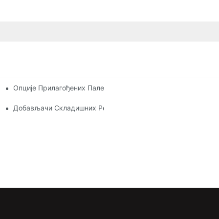
Опције Прилагођених Палетних Регала: Прилагођавање Ва
рављање Складиштем
 Индустрији
Добављачи Складишних Регала: На Шта Треба Обратити П