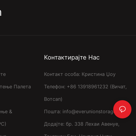
m
Контактирајте Нас
ете
Контакт особа: Кристина Џоу
тење Палета
Телефон: +86 13918961232 (Вичат,
Вотсап)
ење &
Пошта:
info@everunionstorage.com
РС)
Додајте: бр. 338 Лехаи Авенуе,