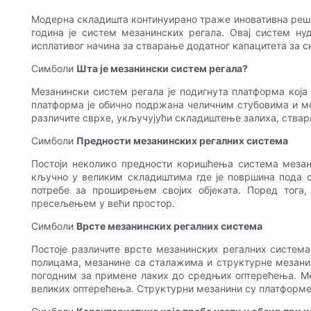
Модерна складишта континуирано траже иновативна реше
година је систем мезанинских регала. Овај систем 
исплативог начина за стварање додатног капацитета за 
Симболи
Шта је мезанински систем регала?
Мезанински систем регала је подигнута платформа која
платформа је обично подржана челичним стубовима и мо
различите сврхе, укључујући складиштење залиха, ствар
Симболи
Предности мезанинских регалних система
Постоји неколико предности коришћења система мезани
кључно у великим складиштима где је површина пода о
потребе за проширењем својих објеката. Поред тога
пресељењем у већи простор.
Симболи
Врсте мезанинских регалних система
Постоје различите врсте мезанинских регалних система
полицама, мезанине са сталажима и структурне мезани
погодним за примене лаких до средњих оптерећења. Ме
великих оптерећења. Структурни мезанини су платформе 