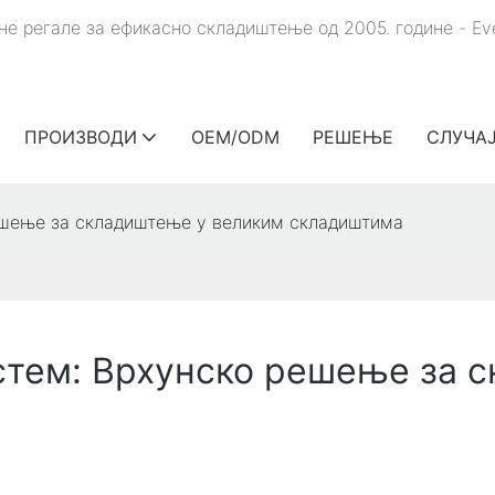
е регале за ефикасно складиштење од 2005. године - Ev
ПРОИЗВОДИ
OEM/ODM
РЕШЕЊЕ
СЛУЧА
ешење за складиштење у великим складиштима
стем: Врхунско решење за 