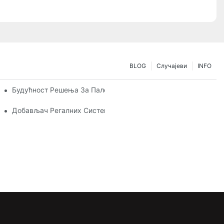
BLOG
Случајеви
INFO
шим Потребама За Складиштењем
Будућност Решења За Палетне Регале: Трендови И Иновациј
ажњу
Добављач Регалних Система: Кључни Фактори За Избор Пр