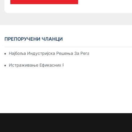
ПРЕПОРУЧЕНИ ЧЛАНЦИ
Најбоља Индустријска Решења За Регале За Ефикасно Уп
Истраживање Ефикасних Решења За Складиштење У Свакој