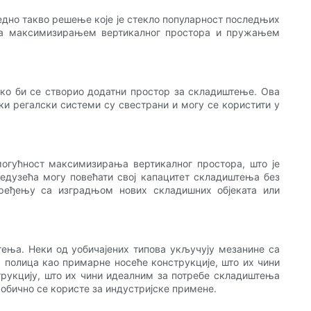
дно такво решење које је стекло популарност последњих
има максимизирањем вертикалног простора и пружањем
ако би се створио додатни простор за складиштење. Ова
и регалски системи су свестрани и могу се користити у
могућност максимизирања вертикалног простора, што је
едузећа могу повећати свој капацитет складиштења без
оређењу са изградњом нових складишних објеката или
тења. Неки од уобичајених типова укључују мезанине са
полица као примарне носеће конструкције, што их чини
рукцију, што их чини идеалним за потребе складиштења
обично се користе за индустријске примене.