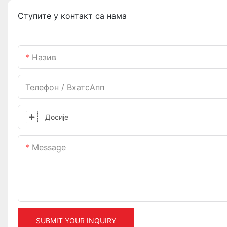
Ступите у контакт са нама
Назив
Телефон / ВхатсАпп
Досије
Message
SUBMIT YOUR INQUIRY