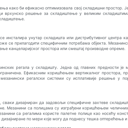
ња како би ефикасно оптимизовала свој складишни простор. Је
нуди врхунско решење за складиштење у великим складишт
складиштење.
 се инсталира унутар складишта или дистрибутивног центра к
же се прилагодити специфичним потребама објекта. Мезанинск
ање канцеларијског простора или смештај производне опреме.
нских регала у складишту. Једна од главних предности је 
граничена. Ефикасним коришћењем вертикалног простора, пр
, мезанински регалски системи су исплативије решење у п
, сваки дизајниран да задовољи специфичне захтеве складиш
не. Мезанини са полицама су изграђени коришћењем челичних 
занини са регалима користе палетне полице као носећу конст
дизајниране по мери које могу да поднесу тешка оптерећења и 