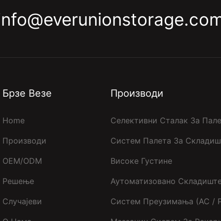
info@everunionstorage.co
Брзе Везе
Производи
Home
Селективни Сталак За Пал
Производи
Систем Палета За Складиш
OEM/ODM
Високе Густине
Решење
Аутоматизовано Складишт
Случајеви
Систем Преузимања (АС / 