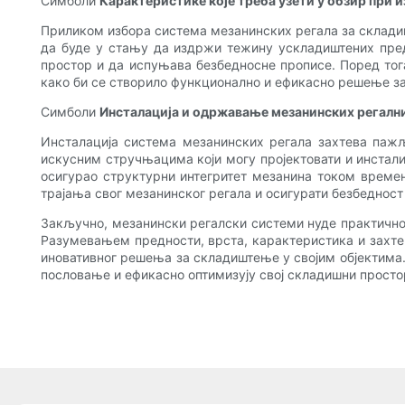
Симболи
Карактеристике које треба узети у обзир при 
Приликом избора система мезанинских регала за складиш
да буде у стању да издржи тежину ускладиштених пред
простор и да испуњава безбедносне прописе. Поред тога
како би се створило функционално и ефикасно решење з
Симболи
Инсталација и одржавање мезанинских регалн
Инсталација система мезанинских регала захтева пажљ
искусним стручњацима који могу пројектовати и инстал
осигурао структурни интегритет мезанина током врем
трајања свог мезанинског регала и осигурати безбедност
Закључно, мезанински регалски системи нуде практично
Разумевањем предности, врста, карактеристика и захте
иновативног решења за складиштење у својим објектима
пословање и ефикасно оптимизују свој складишни просто