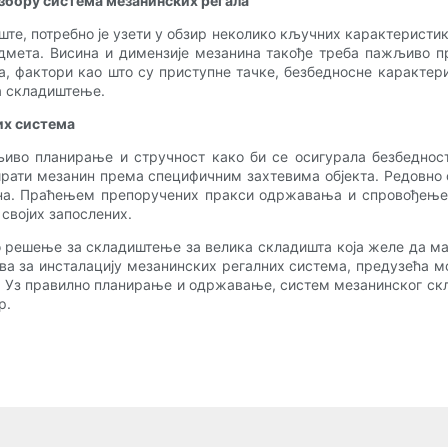
избору система мезанинских регала
те, потребно је узети у обзир неколико кључних карактеристика
мета. Висина и димензије мезанина такође треба пажљиво про
, фактори као што су приступне тачке, безбедносне карактер
а складиштење.
их система
иво планирање и стручност како би се осигурала безбедност 
ирати мезанин према специфичним захтевима објекта. Редовно 
ена. Праћењем препоручених пракси одржавања и спровођењем
 својих запослених.
 решење за складиштење за велика складишта која желе да ма
ва за инсталацију мезанинских регалних система, предузећа м
. Уз правилно планирање и одржавање, систем мезанинског ск
р.