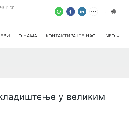
erunion
ЈЕВИ
О НАМА
КОНТАКТИРАЈТЕ НАС
INFO
складиштење у великим