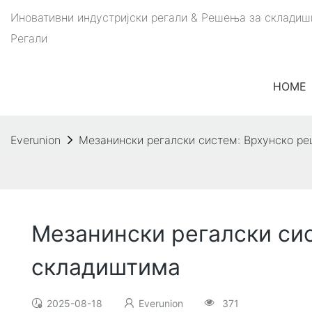
Иновативни индустријски регали & Решења за складишн
Регали
HOME
Everunion
Мезанински регалски систем: Врхунско р
Мезанински регалски си
складиштима
2025-08-18
Everunion
371