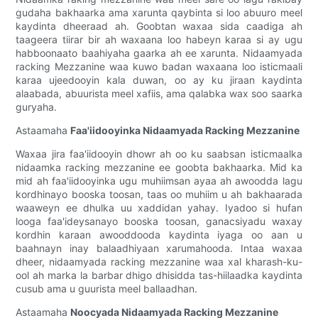
gudaha bakhaarka ama xarunta qaybinta si loo abuuro meel
kaydinta dheeraad ah. Goobtan waxaa sida caadiga ah
taageera tiirar bir ah waxaana loo habeyn karaa si ay ugu
habboonaato baahiyaha gaarka ah ee xarunta. Nidaamyada
racking Mezzanine waa kuwo badan waxaana loo isticmaali
karaa ujeedooyin kala duwan, oo ay ku jiraan kaydinta
alaabada, abuurista meel xafiis, ama qalabka wax soo saarka
guryaha.
Astaamaha
Faa'iidooyinka Nidaamyada Racking Mezzanine
Waxaa jira faa'iidooyin dhowr ah oo ku saabsan isticmaalka
nidaamka racking mezzanine ee goobta bakhaarka. Mid ka
mid ah faa'iidooyinka ugu muhiimsan ayaa ah awoodda lagu
kordhinayo booska toosan, taas oo muhiim u ah bakhaarada
waaweyn ee dhulka uu xaddidan yahay. Iyadoo si hufan
looga faa'ideysanayo booska toosan, ganacsiyadu waxay
kordhin karaan awooddooda kaydinta iyaga oo aan u
baahnayn inay balaadhiyaan xarumahooda. Intaa waxaa
dheer, nidaamyada racking mezzanine waa xal kharash-ku-
ool ah marka la barbar dhigo dhisidda tas-hiilaadka kaydinta
cusub ama u guurista meel ballaadhan.
Astaamaha
Noocyada Nidaamyada Racking Mezzanine