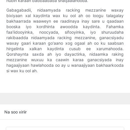
hubin karaan badbaadada shaqaalahooda.
Gabagabadii, nidaamyada racking mezzanine waxay
bixiyaan xal kaydinta wax ku ool ah oo loogu talagalay
bakhaarrada waaweyn ee raadinaya inay sare u qaadaan
booska iyo kordhinta awoodda kaydinta. Fahamka
faa'iidooyinka, noocyada, sifooyinka, iyo shuruudaha
rakibaadda nidaamyada racking mezzanine, ganacsiyadu
waxay gaari karaan go'aano xog ogaal ah oo ku saabsan
hirgelinta xalkan kaydinta cusub ee xarumahooda.
Qorshaynta saxda ah iyo dayactirka, nidaamka raking
mezzanine wuxuu ka caawin karaa ganacsiyada inay
hagaajiyaan hawlahooda oo ay u wanaajiyaan bakhaarkooda
si wax ku ool ah.
Na soo xiriir