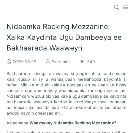
Nidaamka Racking Mezzanine:
Xalka Kaydinta Ugu Dambeeya ee
Bakhaarada Waaweyn
2025-08-18
Everunion
349
Bakhaarada casriga ah waxay si joogto ah u raadinayaan
xalal cusub si ay u wanaajiyaan meelahooda kaydinta si
hufan. Mid ka mid ah xalalka noocaas ah ee caan ka helay
sanadihii ugu dambeeyay waa nidaamka racking mezzanine.
Nidaamkani wuxuu bixiyaa xalka ugu dambeeya ee kaydinta
bakhaarrada waaweyn iyadoo la kordhinayo meel bannaan
oo toosan iyo bixinta hab kharash-ku-ool ah si loo abuuro
awood kaydin dheeraad ah.
Astaamaha
Waa maxay Nidaamka Racking Mezzanine?
Nidaamka raking mezzanine waa meel sare oo lagu rakibay