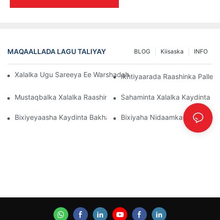
MAQAALLADA LAGU TALIYAY
BLOG
Kiisaska
INFO
Xalalka Ugu Sareeya Ee Warshadaha Ee Maareynta Kaydka Wax
Ikhtiyaarada Raashinka Palle
Mustaqbalka Xalalka Raashinka Pallet: Isbeddellada Iyo Hal-Ab
Sahaminta Xalalka Kaydinta K
Bixiyeyaasha Kaydinta Bakhaarka: Waxa La Raadinayo
Bixiyaha Nidaamka Racking: