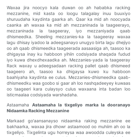
Waxaa jira noocyo kala duwan oo ah hababka racking
mezzanine, mid kasta oo loogu talagalay inuu buuxiyo
shuruudaha kaydinta gaarka ah. Qaar ka mid ah noocyada
caanka ah waxaa ka mid ah mezzaninada la taageerayo,
mezzaninada la taageeray, iyo mezzaniyada qaab
dhismeedka. Sheeling mezzanies-ka la taageeray waxaa
lagu dhisay iyadoo la adeegsanayo unugyo birta lagu dhejiyo
oo ah qaab dhismeedka taageerada aasaasiga ah, taasoo ka
dhigaysa inay ku habboon yihiin codsiyada shaqada fudud
iyo kuwa dhexdhexaadka ah. Mezzanies-yada la taageeray
Rack waxay u adeegsadaan racking pallet qaab dhismeed
taageero ah, taasoo ka dhigaysa kuwo ku habboon
baahiyaha kaydinta ee culus. Mezzanies-dhismeedka qaab-
dhismeedku waa goobo si gaar ah loo nashqadeeyey kuwaas
oo taageeri kara culaysyo culus waxaana inta badan loo
isticmaalaa codsiyada warshadaha.
Astaamaha
Astaamaha la tixgeliyo marka la dooranayo
Nidaamka Racking Mezzanine
Markaad go'aansanayso nidaamka raking mezzanine ee
bakhaarka, waxaa jira dhowr astaamood oo muhiim ah oo la
tixgeliyo. Tixgelinta ugu horreysa waa awoodda culeyska ee