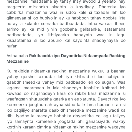
mezzanine, maadaama ay tahay inay awood u yeelato inay
taageerto miisaanka alaabta la kaydiyay. Dhererka iyo
cabbirka mezzanine waa in sidoo kale si taxadar leh loo
qiimeeyaa si loo hubiyo in ay ku habboon tahay goobta jirta
oo ay la kulanto xeerarka badbaadada. Intaa waxaa dheer,
arrimo ay ka mid yihiin goobaha gelitaanka, astaamaha
badbaadada, iyo ikhtiyaarka habaynta waa in lagu
xisaabtamaa si loo abuuro xal kaydinta shaqaynaysa oo
hufan.
Astaamaha
Rakibaadda iyo Dayactirka Nidaamyada Racking
Mezzanine
Ku rakibida nidaamka racking mezzanine wuxuu u baahan
yahay qorshe taxaddar leh iyo khibrad si loo hubiyo in
qaabdhismeedku yahay mid badbaado leh oo sugan. Waa
lagama maarmaan in lala shaqeeyo khabiiro khibrad leh
kuwaas oo naqshadeyn kara oo rakibi kara mezzanine si
waafaqsan shuruudaha gaarka ah ee xarunta. Dayactirka iyo
kormeerka joogtada ah ayaa sidoo kale lama huraan u ah si
loo xaqiijiyo sharafta qaab dhismeedka mezzanine waqti ka
dib. Iyadoo la raacayo hababka dayactirka ee lagu taliyey
iyo samaynta kormeerka joogtada ah, ganacsiyadu waxay
kordhin karaan cimriga nidaamka raking mezzanine waxayna