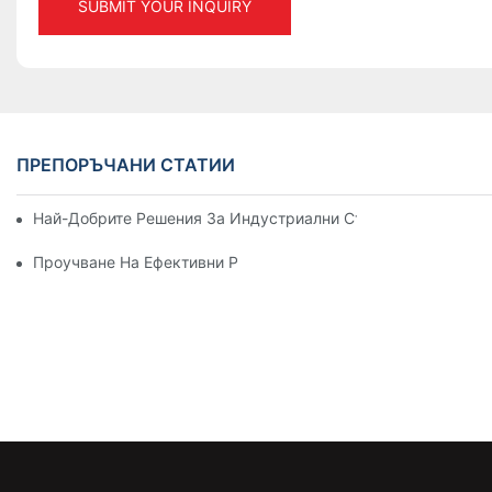
SUBMIT YOUR INQUIRY
ПРЕПОРЪЧАНИ СТАТИИ
Най-Добрите Решения За Индустриални Стелажи За Ефекти
Проучване На Ефективни Решения За Складови Стелажи За