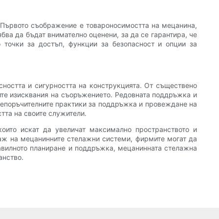
. Първото съображение е товароносимостта на мецанина,
ва да бъдат внимателно оценени, за да се гарантира, че
о точки за достъп, функции за безопасност и опции за
сността и сигурността на конструкцията. От съществено
ните изисквания на съоръжението. Редовната поддръжка и
препоръчителните практики за поддръжка и провеждане на
тта на своите служители.
които искат да увеличат максимално пространството и
таж на мецанинните стелажни системи, фирмите могат да
авилното планиране и поддръжка, мецанинната стелажна
анство.