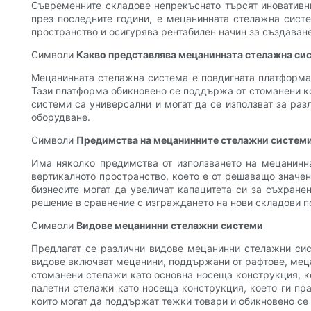
Съвременните складове непрекъснато търсят иновативни
през последните години, е мецанинната стелажна сист
пространство и осигурява рентабилен начин за създаване
Символи
Какво представлява мецанинната стелажна си
Мецанинната стелажна система е повдигната платформа,
Тази платформа обикновено се поддържа от стоманени к
системи са универсални и могат да се използват за ра
оборудване.
Символи
Предимства на мецанинните стелажни систем
Има няколко предимства от използването на мецанинн
вертикалното пространство, което е от решаващо значен
бизнесите могат да увеличат капацитета си за съхране
решение в сравнение с изграждането на нови складови 
Символи
Видове мецанинни стелажни системи
Предлагат се различни видове мецанинни стелажни сист
видове включват мецанини, поддържани от рафтове, меца
стоманени стелажи като основна носеща конструкция, к
палетни стелажи като носеща конструкция, което ги пр
които могат да поддържат тежки товари и обикновено се