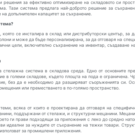
 решения за ефективно оптимизиране на складовото си прост
ема. Тази система предлага най-доброто решение за съхранен
 на допълнителен капацитет за съхранение.
стема?
 която се инсталира в склад или дистрибуторски център, за д
олони и може да бъде персонализирана, за да отговаря на спе
злични цели, включително съхранение на инвентар, създаване 
и
а стелажна система в складова среда. Едно от основните пр
ие в големи складове, където площта на пода е ограничена. Ч
ние, без да е необходимо да разширяват съоръженията си. О
помещения или преместването в по-голямо пространство.
еми, всяка от които е проектирана да отговаря на специфич
нини, поддържани от стелажи, и структурни мецанини. Мецани
оето ги прави подходящи за приложения с леко до средно нато
ави идеални за нуждите от съхранение на тежки товари. Стру
 използват за промишлени приложения.