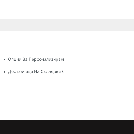
Опции За Персонализирани Палетни Стелажи: Адаптиране 
вно Управление На Склада
 Всяка Индустрия
Доставчици На Складови Стелажи: Какво Да Търсите