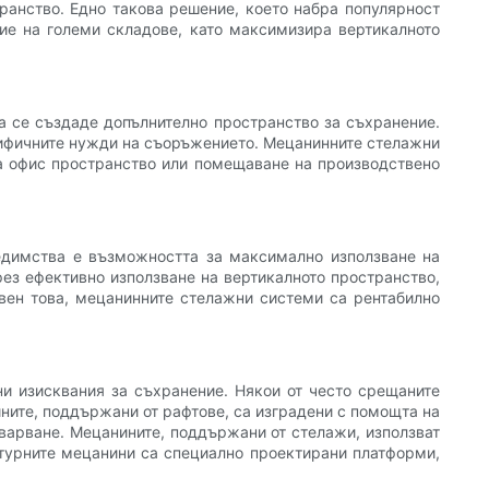
ранство. Едно такова решение, което набра популярност
ие на големи складове, като максимизира вертикалното
а се създаде допълнително пространство за съхранение.
цифичните нужди на съоръжението. Мецанинните стелажни
на офис пространство или помещаване на производствено
едимства е възможността за максимално използване на
рез ефективно използване на вертикалното пространство,
свен това, мецанинните стелажни системи са рентабилно
ни изисквания за съхранение. Някои от често срещаните
ните, поддържани от рафтове, са изградени с помощта на
варване. Мецанините, поддържани от стелажи, използват
ктурните мецанини са специално проектирани платформи,