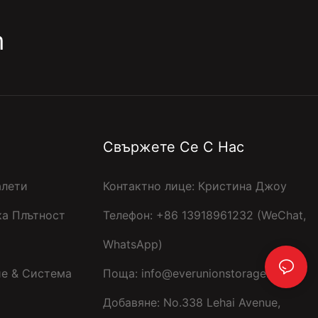
m
Свържете Се С Нас
алети
Контактно лице: Кристина Джоу
ка Плътност
Телефон: +86 13918961232 (WeChat,
WhatsApp)
е & Система
Поща:
info@everunionstorage.com
Добавяне: No.338 Lehai Avenue,