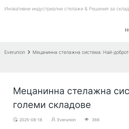
Иновативни индустриални стелажи & Решения за складо
H
Everunion
Мецанинна стелажна система: Най-доброт
Мецанинна стелажна сис
големи складове
2025-08-18
Everunion
366