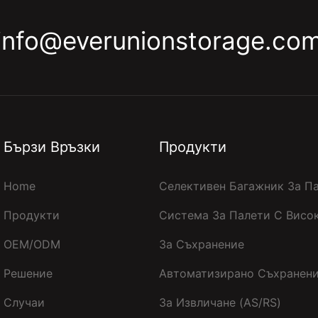
info@everunionstorage.co
Бързи Връзки
Продукти
Home
Селективен Багажник За П
Продукти
Система За Палети С Висо
OEM/ODM
За Съхранение
Решение
Автоматизирано Съхранени
Случаи
За Извличане (AS/RS)