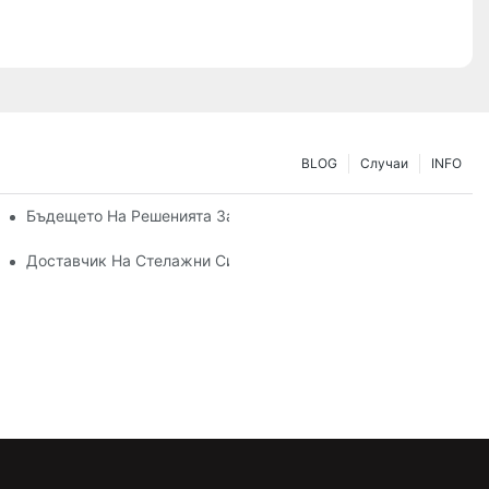
BLOG
Случаи
INFO
На Вашите Нужди За Съхранение
Бъдещето На Решенията За Палетни Стелажи: Тенденции И 
Доставчик На Стелажни Системи: Ключови Фактори За Избо