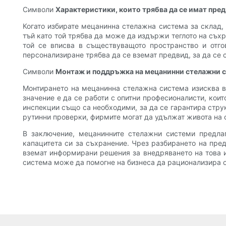
Символи
Характеристики, които трябва да се имат пре
Когато избирате мецанинна стелажна система за склад,
тъй като той трябва да може да издържи теглото на съх
той се вписва в съществуващото пространство и отгов
персонализиране трябва да се вземат предвид, за да се
Символи
Монтаж и поддръжка на мецанинни стелажни 
Монтирането на мецанинна стелажна система изисква вн
значение е да се работи с опитни професионалисти, кои
инспекции също са необходими, за да се гарантира стру
рутинни проверки, фирмите могат да удължат живота на 
В заключение, мецанинните стелажни системи предлаг
капацитета си за съхранение. Чрез разбирането на пре
вземат информирани решения за внедряването на това 
система може да помогне на бизнеса да рационализира о