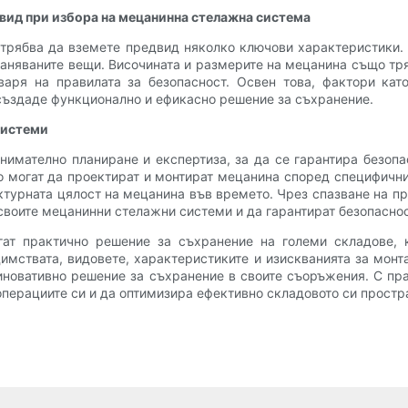
двид при избора на мецанинна стелажна система
 трябва да вземете предвид няколко ключови характеристики
раняваните вещи. Височината и размерите на мецанина също тряб
аря на правилата за безопасност. Освен това, фактори кат
 създаде функционално и ефикасно решение за съхранение.
системи
имателно планиране и експертиза, за да се гарантира безопа
то могат да проектират и монтират мецанина според специфич
ктурната цялост на мецанина във времето. Чрез спазване на 
своите мецанинни стелажни системи и да гарантират безопаснос
ат практично решение за съхранение на големи складове, 
димствата, видовете, характеристиките и изискванията за мон
иновативно решение за съхранение в своите съоръжения. С пр
перациите си и да оптимизира ефективно складовото си простр