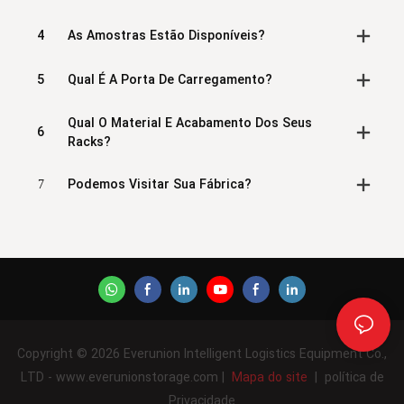
4
As Amostras Estão Disponíveis?
5
Qual É A Porta De Carregamento?
Qual O Material E Acabamento Dos Seus
6
Racks?
7
Podemos Visitar Sua Fábrica?
Copyright © 2026 Everunion Intelligent Logistics Equipment Co.,
LTD - www.everunionstorage.com |
Mapa do site
|
política de
Privacidade