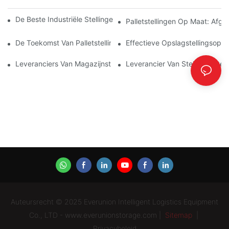
De Beste Industriële Stellingen Voor Efficiënt Magazijnbeheer
Palletstellingen Op Maat: Af
De Toekomst Van Palletstellingen: Trends En Innovaties
Effectieve Opslagstellingsoplo
Leveranciers Van Magazijnstellingen: Waar Moet U Op Letten?
Leverancier Van Stellingsystem
Auteursrecht © 2025 Everunion Intelligent Logistics Equipment
Co., LTD - www.everunionstorage.com |
Sitemap
|
Privacybeleid