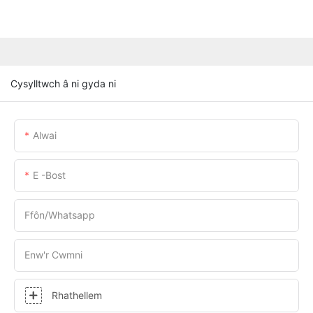
Cysylltwch â ni gyda ni
Alwai
E -bost
Ffôn/whatsapp
Enw'r Cwmni
Rhathellem