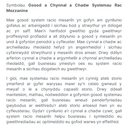
Symbolau
Gosod a Chynnal a Chadw Systemau Rac
Mezzanine
Mae gosod system racio mesanîn yn gofyn am gynllunio
gofalus ac arbenigedd i sicrhau bod y strwythur yn ddiogel
ac yn saff. Mae'n hanfodol gweithio gyda gweithwyr
proffesiynol profiadol a all ddylunio a gosod y mesanîn yn
unol â gofynion penodol y cyfleuster. Mae cynnal a chadw ac
archwiliadau rheolaidd hefyd yn angenrheidiol i sicrhau
cyfanrwydd strwythurol y mesanîn dros amser. Drwy ddilyn
arferion cynnal a chadw a argymhellir a chynnal archwiliadau
rheolaidd, gall busnesau ymestyn oes eu system racio
mesanîn a sicrhau diogelwch eu gweithwyr.
I gloi, mae systemau racio mesanîn yn cynnig ateb storio
ymarferol ar gyfer warysau mawr sy'n ceisio gwneud y
mwyaf o le a chynyddu capasiti storio. Drwy ddeall
manteision, mathau, nodweddion a gofynion gosod systemau
racio mesanîn, gall busnesau wneud penderfyniadau
gwybodus ar weithredu'r ateb storio arloesol hwn yn eu
cyfleusterau. Gyda'r cynllunio a'r cynnal a chadw cywir, gall
system racio mesanîn helpu busnesau i symleiddio eu
gweithrediadau ac optimeiddio eu gofod warws yn effeithiol.