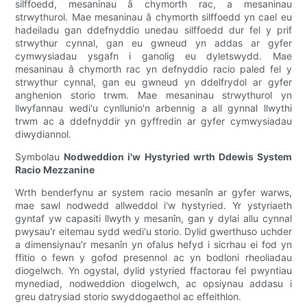
silffoedd, mesaninau â chymorth rac, a mesaninau
strwythurol. Mae mesaninau â chymorth silffoedd yn cael eu
hadeiladu gan ddefnyddio unedau silffoedd dur fel y prif
strwythur cynnal, gan eu gwneud yn addas ar gyfer
cymwysiadau ysgafn i ganolig eu dyletswydd. Mae
mesaninau â chymorth rac yn defnyddio racio paled fel y
strwythur cynnal, gan eu gwneud yn ddelfrydol ar gyfer
anghenion storio trwm. Mae mesaninau strwythurol yn
llwyfannau wedi'u cynllunio'n arbennig a all gynnal llwythi
trwm ac a ddefnyddir yn gyffredin ar gyfer cymwysiadau
diwydiannol.
Symbolau
Nodweddion i'w Hystyried wrth Ddewis System
Racio Mezzanine
Wrth benderfynu ar system racio mesanîn ar gyfer warws,
mae sawl nodwedd allweddol i'w hystyried. Yr ystyriaeth
gyntaf yw capasiti llwyth y mesanîn, gan y dylai allu cynnal
pwysau'r eitemau sydd wedi'u storio. Dylid gwerthuso uchder
a dimensiynau'r mesanîn yn ofalus hefyd i sicrhau ei fod yn
ffitio o fewn y gofod presennol ac yn bodloni rheoliadau
diogelwch. Yn ogystal, dylid ystyried ffactorau fel pwyntiau
mynediad, nodweddion diogelwch, ac opsiynau addasu i
greu datrysiad storio swyddogaethol ac effeithlon.