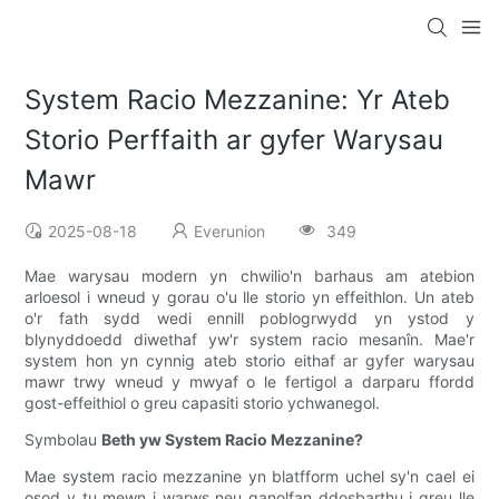
System Racio Mezzanine: Yr Ateb
Storio Perffaith ar gyfer Warysau
Mawr
2025-08-18
Everunion
349
Mae warysau modern yn chwilio'n barhaus am atebion
arloesol i wneud y gorau o'u lle storio yn effeithlon. Un ateb
o'r fath sydd wedi ennill poblogrwydd yn ystod y
blynyddoedd diwethaf yw'r system racio mesanîn. Mae'r
system hon yn cynnig ateb storio eithaf ar gyfer warysau
mawr trwy wneud y mwyaf o le fertigol a darparu ffordd
gost-effeithiol o greu capasiti storio ychwanegol.
Symbolau
Beth yw System Racio Mezzanine?
Mae system racio mezzanine yn blatfform uchel sy'n cael ei
osod y tu mewn i warws neu ganolfan ddosbarthu i greu lle