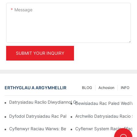
Message
SUBMIT YOUR INQUIRY
ERTHYGLAU A ARGYMHELLIR
BLOG
Achosion
INFO
Datrysiadau Raclio Diwydiannol Gorau Ar Gyfer Rheoli Warws Eff
Dewisiadau Rac Paled Wedi'u H
Dyfodol Datrysiadau Rac Pallet: Tueddiadau Ac Arloesiadau
Archwilio Datrysiadau Racio Sto
Cyflenwyr Raciau Warws: Beth I Chwilio Amdano
Cyflenwr System Racio: Ffacto