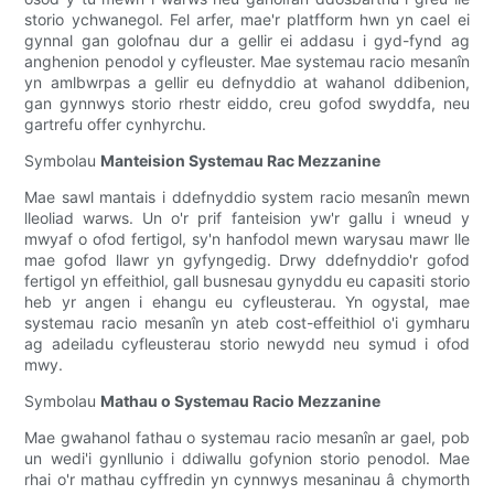
storio ychwanegol. Fel arfer, mae'r platfform hwn yn cael ei
gynnal gan golofnau dur a gellir ei addasu i gyd-fynd ag
anghenion penodol y cyfleuster. Mae systemau racio mesanîn
yn amlbwrpas a gellir eu defnyddio at wahanol ddibenion,
gan gynnwys storio rhestr eiddo, creu gofod swyddfa, neu
gartrefu offer cynhyrchu.
Symbolau
Manteision Systemau Rac Mezzanine
Mae sawl mantais i ddefnyddio system racio mesanîn mewn
lleoliad warws. Un o'r prif fanteision yw'r gallu i wneud y
mwyaf o ofod fertigol, sy'n hanfodol mewn warysau mawr lle
mae gofod llawr yn gyfyngedig. Drwy ddefnyddio'r gofod
fertigol yn effeithiol, gall busnesau gynyddu eu capasiti storio
heb yr angen i ehangu eu cyfleusterau. Yn ogystal, mae
systemau racio mesanîn yn ateb cost-effeithiol o'i gymharu
ag adeiladu cyfleusterau storio newydd neu symud i ofod
mwy.
Symbolau
Mathau o Systemau Racio Mezzanine
Mae gwahanol fathau o systemau racio mesanîn ar gael, pob
un wedi'i gynllunio i ddiwallu gofynion storio penodol. Mae
rhai o'r mathau cyffredin yn cynnwys mesaninau â chymorth