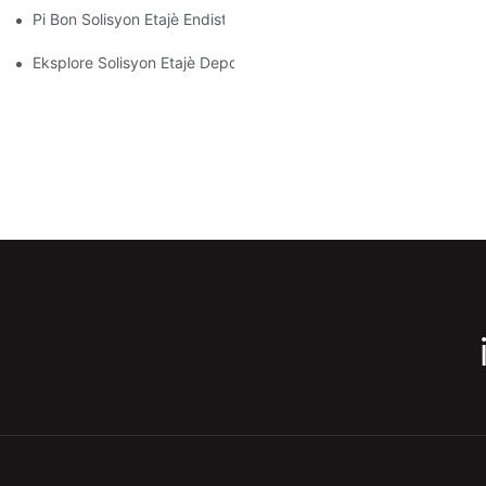
Pi Bon Solisyon Etajè Endistriyèl Pou Jesyon Depo Efikas
Eksplore Solisyon Etajè Depo Efikas Pou Chak Endistri