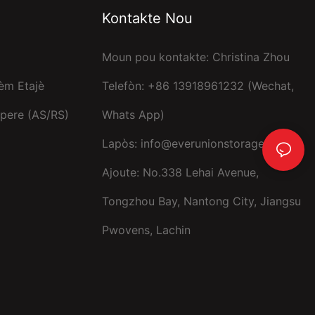
Kontakte Nou
Moun pou kontakte: Christina Zhou
èm Etajè
Telefòn: +86 13918961232 (Wechat,
pere (AS/RS)
Whats App)
Lapòs:
info@everunionstorage.com
Ajoute: No.338 Lehai Avenue,
Tongzhou Bay, Nantong City, Jiangsu
Pwovens, Lachin