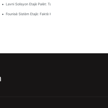
Lavni Solisyon Etajè Palèt: Tandans Ak Inovasyon
Founisè Sistèm Etajè: Faktè Kle Pou Chwazi Bon Patnè A
m