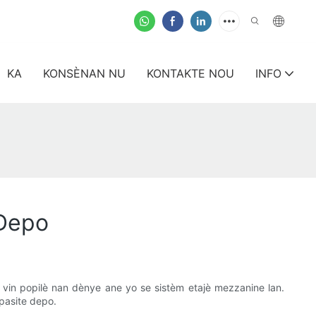
KA
KONSÈNAN NU
KONTAKTE NOU
INFO
 Depo
 vin popilè nan dènye ane yo se sistèm etajè mezzanine lan.
apasite depo.