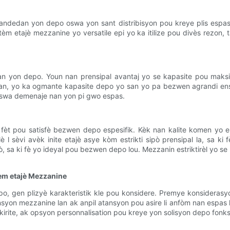
 andedan yon depo oswa yon sant distribisyon pou kreye plis espas
èm etajè mezzanine yo versatile epi yo ka itilize pou divès rezon
 nan yon depo. Youn nan prensipal avantaj yo se kapasite pou maks
ktivman, yo ka ogmante kapasite depo yo san yo pa bezwen agrandi en
 oswa demenaje nan yon pi gwo espas.
 fèt pou satisfè bezwen depo espesifik. Kèk nan kalite komen yo en
 lè l sèvi avèk inite etajè asye kòm estrikti sipò prensipal la, sa
sipò, sa ki fè yo ideyal pou bezwen depo lou. Mezzanin estriktirèl yo 
tèm etajè Mezzanine
, gen plizyè karakteristik kle pou konsidere. Premye konsiderasy
yon mezzanine lan ak anpil atansyon pou asire li anfòm nan espas ki e
kirite, ak opsyon personnalisation pou kreye yon solisyon depo fonks