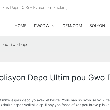
 Efikas Depi 2005 - Everunion
Racking
HOME
PWODWI
OEM/ODM
SOLYON
im pou Gwo Depo
Solisyon Depo Ultim pou Gwo
mize espas depo yo avèk efikasite. Youn nan solisyon sa yo ki te
ksimize espas vètikal la epi li bay yon fason efikas pou kreye plis k