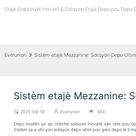
Etajè Endistriyèl Inovatif & Solisyon Etajè Depo pou Depo
Everunion
Sistèm etajè Mezzanine: Solisyon Depo Ult
Sistèm etajè Mezzanine: 
2025-08-18
Everunion
364
Depo modèn yo ap chèche solisyon inovatè san rete pou opti
Sistèm sa a ofri yon solisyon depo ultim pou gwo depo lè li ma