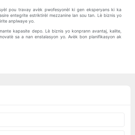
ansyèl pou travay avèk pwofesyonèl ki gen eksperyans ki ka
re entegrite estriktirèl mezzanine lan sou tan. Lè biznis yo
irite anplwaye yo.
nte kapasite depo. Lè biznis yo konprann avantaj, kalite,
inovatè sa a nan enstalasyon yo. Avèk bon planifikasyon ak