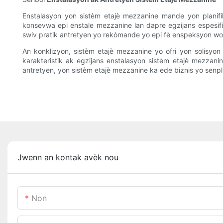
Enstalasyon yon sistèm etajè mezzanine mande yon planifik
konsevwa epi enstale mezzanine lan dapre egzijans espesifik
swiv pratik antretyen yo rekòmande yo epi fè enspeksyon wout
An konklizyon, sistèm etajè mezzanine yo ofri yon solisy
karakteristik ak egzijans enstalasyon sistèm etajè mezzan
antretyen, yon sistèm etajè mezzanine ka ede biznis yo senp
Jwenn an kontak avèk nou
Non