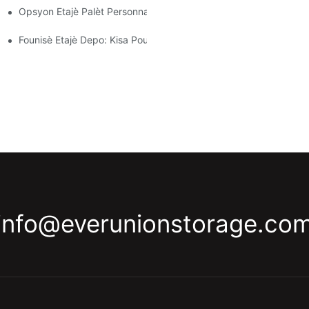
Opsyon Etajè Palèt Personnalisé: Adapte Bezwen Depo Ou Yo
Founisè Etajè Depo: Kisa Pou Chèche
info@everunionstorage.co