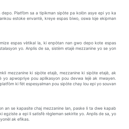
 depo. Platfòm sa a tipikman sipòte pa kolòn asye epi yo ka
, tankou estoke envantè, kreye espas biwo, oswa loje ekipman
imize espas vètikal la, ki enpòtan nan gwo depo kote espas
stalasyon yo. Anplis de sa, sistèm etajè mezzanine yo se yon
kli mezzanine ki sipòte etajè, mezzanine ki sipòte etajè, ak
 ki fè yo apwopriye pou aplikasyon pou devwa lejè ak mwayen.
se platfòm ki fèt espesyalman pou sipòte chay lou epi yo souvan
on an se kapasite chaj mezzanine lan, paske li ta dwe kapab
gziste a epi li satisfè règleman sekirite yo. Anplis de sa, yo
yonèl ak efikas.