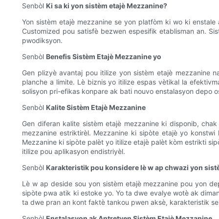
Senbòl
Ki sa ki yon sistèm etajè Mezzanine?
Yon sistèm etajè mezzanine se yon platfòm ki wo ki enstale
Customized pou satisfè bezwen espesifik etablisman an. Sist
pwodiksyon.
Senbòl
Benefis Sistèm Etajè Mezzanine yo
Gen plizyè avantaj pou itilize yon sistèm etajè mezzanine
planche a limite. Lè biznis yo itilize espas vètikal la efe
solisyon pri-efikas konpare ak bati nouvo enstalasyon depo
Senbòl
Kalite Sistèm Etajè Mezzanine
Gen diferan kalite sistèm etajè mezzanine ki disponib, chak
mezzanine estriktirèl. Mezzanine ki sipòte etajè yo konstwi
Mezzanine ki sipòte palèt yo itilize etajè palèt kòm estrikti 
itilize pou aplikasyon endistriyèl.
Senbòl
Karakteristik pou konsidere lè w ap chwazi yon sis
Lè w ap deside sou yon sistèm etajè mezzanine pou yon depo
sipòte pwa atik ki estoke yo. Yo ta dwe evalye wotè ak dimans
ta dwe pran an kont faktè tankou pwen aksè, karakteristik se
Senbòl
Enstalasyon ak Antretyen Sistèm Etajè Mezzanine