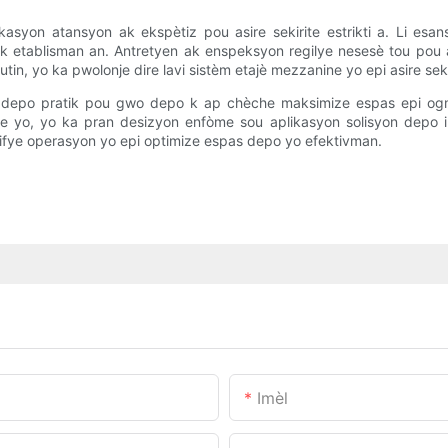
asyon atansyon ak ekspètiz pou asire sekirite estrikti a. Li es
 etablisman an. Antretyen ak enspeksyon regilye nesesè tou pou asi
in, yo ka pwolonje dire lavi sistèm etajè mezzanine yo epi asire sek
on depo pratik pou gwo depo k ap chèche maksimize espas epi ogma
ine yo, yo ka pran desizyon enfòme sou aplikasyon solisyon depo 
lifye operasyon yo epi optimize espas depo yo efektivman.
Imèl