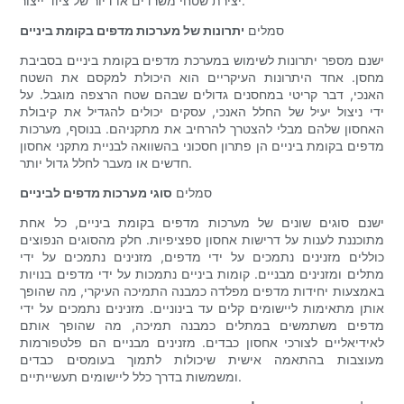
יצירת שטחי משרדים או דיור של ציוד ייצור.
סמלים
יתרונות של מערכות מדפים בקומת ביניים
ישנם מספר יתרונות לשימוש במערכת מדפים בקומת ביניים בסביבת
מחסן. אחד היתרונות העיקריים הוא היכולת למקסם את השטח
האנכי, דבר קריטי במחסנים גדולים שבהם שטח הרצפה מוגבל. על
ידי ניצול יעיל של החלל האנכי, עסקים יכולים להגדיל את קיבולת
האחסון שלהם מבלי להצטרך להרחיב את מתקניהם. בנוסף, מערכות
מדפים בקומת ביניים הן פתרון חסכוני בהשוואה לבניית מתקני אחסון
חדשים או מעבר לחלל גדול יותר.
סמלים
סוגי מערכות מדפים לביניים
ישנם סוגים שונים של מערכות מדפים בקומת ביניים, כל אחת
מתוכננת לענות על דרישות אחסון ספציפיות. חלק מהסוגים הנפוצים
כוללים מזנינים נתמכים על ידי מדפים, מזנינים נתמכים על ידי
מתלים ומזנינים מבניים. קומות ביניים נתמכות על ידי מדפים בנויות
באמצעות יחידות מדפים מפלדה כמבנה התמיכה העיקרי, מה שהופך
אותן מתאימות ליישומים קלים עד בינוניים. מזנינים נתמכים על ידי
מדפים משתמשים במתלים כמבנה תמיכה, מה שהופך אותם
לאידיאליים לצורכי אחסון כבדים. מזנינים מבניים הם פלטפורמות
מעוצבות בהתאמה אישית שיכולות לתמוך בעומסים כבדים
ומשמשות בדרך כלל ליישומים תעשייתיים.