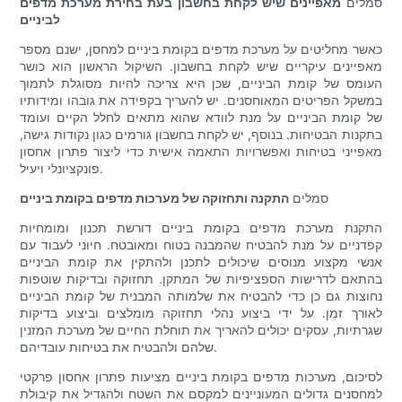
סמלים
מאפיינים שיש לקחת בחשבון בעת בחירת מערכת מדפים
לביניים
כאשר מחליטים על מערכת מדפים בקומת ביניים למחסן, ישנם מספר
מאפיינים עיקריים שיש לקחת בחשבון. השיקול הראשון הוא כושר
העומס של קומת הביניים, שכן היא צריכה להיות מסוגלת לתמוך
במשקל הפריטים המאוחסנים. יש להעריך בקפידה את גובהו ומידותיו
של קומת הביניים על מנת לוודא שהוא מתאים לחלל הקיים ועומד
בתקנות הבטיחות. בנוסף, יש לקחת בחשבון גורמים כגון נקודות גישה,
מאפייני בטיחות ואפשרויות התאמה אישית כדי ליצור פתרון אחסון
פונקציונלי ויעיל.
סמלים
התקנה ותחזוקה של מערכות מדפים בקומת ביניים
התקנת מערכת מדפים בקומת ביניים דורשת תכנון ומומחיות
קפדניים על מנת להבטיח שהמבנה בטוח ומאובטח. חיוני לעבוד עם
אנשי מקצוע מנוסים שיכולים לתכנן ולהתקין את קומת הביניים
בהתאם לדרישות הספציפיות של המתקן. תחזוקה ובדיקות שוטפות
נחוצות גם כן כדי להבטיח את שלמותה המבנית של קומת הביניים
לאורך זמן. על ידי ביצוע נהלי תחזוקה מומלצים וביצוע בדיקות
שגרתיות, עסקים יכולים להאריך את תוחלת החיים של מערכת המזנין
שלהם ולהבטיח את בטיחות עובדיהם.
לסיכום, מערכות מדפים בקומת ביניים מציעות פתרון אחסון פרקטי
למחסנים גדולים המעוניינים למקסם את השטח ולהגדיל את קיבולת