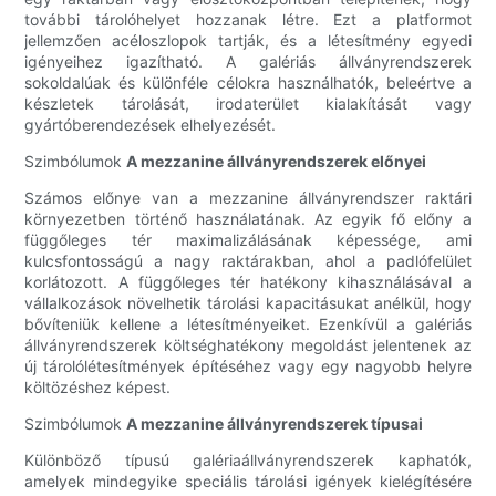
további tárolóhelyet hozzanak létre. Ezt a platformot
jellemzően acéloszlopok tartják, és a létesítmény egyedi
igényeihez igazítható. A galériás állványrendszerek
sokoldalúak és különféle célokra használhatók, beleértve a
készletek tárolását, irodaterület kialakítását vagy
gyártóberendezések elhelyezését.
Szimbólumok
A mezzanine állványrendszerek előnyei
Számos előnye van a mezzanine állványrendszer raktári
környezetben történő használatának. Az egyik fő előny a
függőleges tér maximalizálásának képessége, ami
kulcsfontosságú a nagy raktárakban, ahol a padlófelület
korlátozott. A függőleges tér hatékony kihasználásával a
vállalkozások növelhetik tárolási kapacitásukat anélkül, hogy
bővíteniük kellene a létesítményeiket. Ezenkívül a galériás
állványrendszerek költséghatékony megoldást jelentenek az
új tárolólétesítmények építéséhez vagy egy nagyobb helyre
költözéshez képest.
Szimbólumok
A mezzanine állványrendszerek típusai
Különböző típusú galériaállványrendszerek kaphatók,
amelyek mindegyike speciális tárolási igények kielégítésére