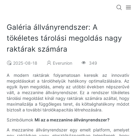
Galéria állványrendszer: A
tökéletes tárolási megoldás nagy
raktárak számára
2025-08-18
Everunion
349
A modern raktárak folyamatosan keresik az innovatív
megoldásokat a tárolóhelyük hatékony optimalizálására. Az
egyik ilyen megoldás, amely az utóbbi években népszerűvé
vált, a mezzanine állványrendszer. Ez a rendszer tökéletes
tárolási megoldást kínál nagy raktárak számára azáltal, hogy
maximalizálja a függőleges teret, és költséghatékony módot
biztosít a további tárolókapacitás létrehozására.
Szimbólumok
Mi az a mezzanine állványrendszer?
A mezzanine állványrendszer egy emelt platform, amelyet
egy raktárban vagy elosztóközpontban telepítenek, hogy