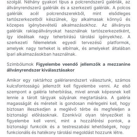
szolgál. Néhány gyakori típus a polcrendszerű galériák, az
állványrendszerű galériák és a szerkezeti galériák. A polcos
galériák acél polcrendszerekből, mint elsődleges
tartószerkezetből készülnek, így alkalmasak könnyű és
közepes igénybevételű alkalmazásokhoz. Az állványos
galériák raklapállványokat használnak tartószerkezetként,
így ideálisak nagy teherbírású tárolási igényekhez. A
szerkezeti félemeletek egyedi tervezésű platformok,
amelyek nagy terheket is elbírnak, és amelyeket általában
ipari alkalmazásokban használnak.
Szimbólumok
Figyelembe veendő jellemzők a mezzanine
állványrendszer kiválasztásakor
Amikor egy raktárhoz galériarendszert választunk, számos
kulcsfontosságú jellemzőt kell figyelembe venni. Az első
szempont a galéria teherbírása, mivel annak képesnek kell
lennie a tárolt tárgyak súlyának megtartására. A galéria
magasságát és méreteit is gondosan mérlegelni kell, hogy
biztosan illeszkedjen a meglévő térbe és megfeleljen a
biztonsági előírásoknak. Ezenkívül olyan tényezőket is
figyelembe kell venni, mint a hozzáférési pontok, a
biztonsági funkciók és a testreszabási lehetőségek, hogy
funkcionális és hatékony tárolási megoldást hozzunk létre.