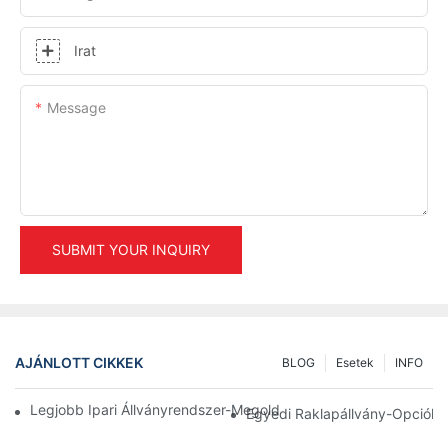
Irat
Message
SUBMIT YOUR INQUIRY
AJÁNLOTT CIKKEK
BLOG
Esetek
INFO
Legjobb Ipari Állványrendszer-Megoldások A Hatékony Raktár
Egyedi Raklapállvány-Opciók: 