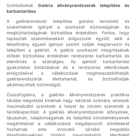
Szimbólumok
Galéria állványrendszerek telepítése és
karbantartása
A galériarendszer telepítése gondos tervezést és
szakértelmet igényel a szerkezet biztonságának és
megbízhatóságának biztosítása érdekében. Fontos, hogy
tapasztalt szakemberekkel dolgozzunk együtt, akik a
létesítmény egyedi igényei szerint tudják megtervezni és
telepíteni a galériát. A galéria szerkezeti integritásának
időbeli biztosítása érdekében rendszeres karbantartás és
ellenőrzés is szükséges. Az ajánlott karbantartási
gyakorlatok betartásával és a rendszeres ellenőrzések
elvégzésével a vállalkozások meghosszabbíthatják
galériarendszerük élettartamát, és biztosíthatják
alkalmazottaik biztonságát.
Összefoglalva, a galériás állványrendszerek praktikus
tárolási megoldást kínálnak nagy raktárak számára, amelyek
maximalizálni szeretnék a helyet és növelni szeretnék a
tárolókapacitást. A galériás állványrendszerek előnyeinek,
típusainak, tulajdonságainak és telepítési követelményeinek
megértésével a vállalkozások megalapozott döntéseket
hozhatnak eme innovatív tárolási megoldás
létesítményeikben történő bevezetéséről. Megfelelő