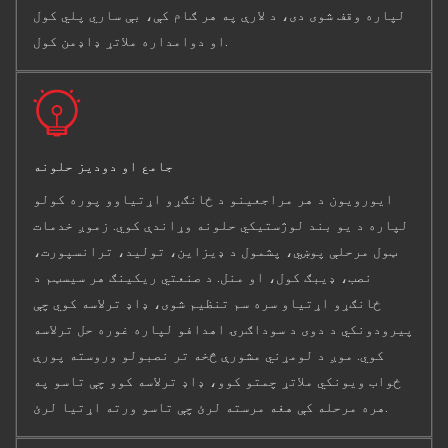
لپاره وقف شوی دی، د لارې په هر ګام کې، بې ساري پلي کول
او دوامداره ملاتړ ډاډمن کول.
جامع او دودیز حلونه
ایورویون د هر مراجعینو د ځانګړو اړتیاوو پوره کولو
لپاره د یو بند لوژستیکي حلونه وړاندې کوي. زموږ خدمات
ټول مرحلې پوښي، پشمول د ډیزاین، تولید، ترانسپورت،
نصب، ډیبګ کول، او منل. د صنعتي ریکینګ هر سیسټم د
ځانګړو اړتیاو سره سم تنظیم شوی، ډاډ ترلاسه کوي چې
پیرودونکي د دوی د سوداګرۍ اهدافو لپاره غوره حل ترلاسه
کوي. موږ د لومړني مشورې څخه تر نصبولو وروسته پورې
ځواب ویونکي ملاتړ چمتو کوو، ډاډ ترلاسه کوو چې تاسو په
هره مرحله کې هغه مرسته لرئ چې تاسو ورته اړتیا لرئ.