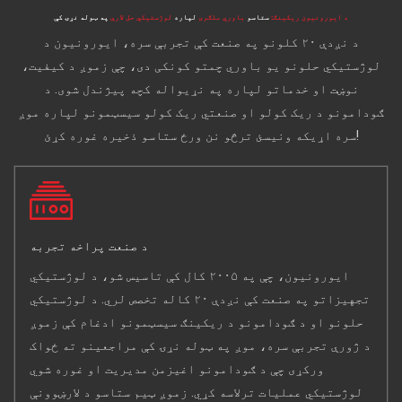
د ایورونیون ریکینګ:
ستاسو
باوري ملګری
لپاره
لوژستیکي حل لارې
په ټوله نړۍ کې
د نږدې ۲۰ کلونو په صنعت کې تجربې سره، ایورونیون د
لوژستیکي حلونو یو باوري چمتو کونکی دی، چې زموږ د کیفیت،
نوښت او خدماتو لپاره په نړیواله کچه پیژندل شوی. د
ګودامونو د ریک کولو او صنعتي ریک کولو سیسټمونو لپاره موږ
سره اړیکه ونیسئ ترڅو نن ورځ ستاسو ذخیره غوره کړئ!
د صنعت پراخه تجربه
ایورونیون، چې په ۲۰۰۵ کال کې تاسیس شو، د لوژستیکي
تجهیزاتو په صنعت کې نږدې ۲۰ کاله تخصص لري. د لوژستیکي
حلونو او د ګودامونو د ریکینګ سیسټمونو ادغام کې زموږ
د ژورې تجربې سره، موږ په ټوله نړۍ کې مراجعینو ته ځواک
ورکړی چې د ګودامونو اغیزمن مدیریت او غوره شوي
لوژستیکي عملیات ترلاسه کړي. زموږ ټیم ستاسو د لارښوونې