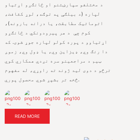
د مختلفو سپارښتنو او ځانګړو اړتیاو
لپاره (د بیلګې په توګه، لوړ کثافت،
اتوماتیک مطابقت، یا درانه بارونه)،
کوم چې
د هر پیرودونکي د ځانګړو
اړتیاوو د پوره کولو لپاره جوړ شوی. که
دا رنګ وي، ډیزاین وي، یا ډول وي، زموږ
ټیم د مراجعینو سره نږدې همکاري کوي
ترڅو د دوی لید ژوند ته راوړي، له مفهوم
څخه تر بشپړ شوي محصول پورې.
READ MORE