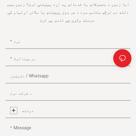
ایا زموږ د محصولاتو یا خدماتو په اړه پوښتنې لرئ؟ زموږ ټیم
دلته دی ترڅو ستاسو سره د هر ډول پوښتنو یا ملاتړ اړتیاو کې
مرسته وکړي چې تاسو یې لرئ.
نوم
بریښنالیک
تلیفون / Whatsapp
د شرکت نوم
دوتنه
Message