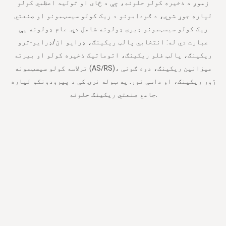
زموږ د ذخیره کولو حلونه، چې د ځای او تولید اعظمي کولو
لپاره جوړ شوي، د ګودامونو د ریک کولو سیسټمونو او صنعتي
ریک کولو سیسټمونو ډیری ډولونه شامل دي. عام ډولونه یې
عبارت دي له: انتخابي پالټ ریکینګ، ډرایو ان/ډرایو-ترو
ریکینګ، پالټ فلو ریکینګ، اتوماتیک ذخیره کولو او بیرته
ترلاسه کولو سیسټمونه (AS/RS)، میزانین ریکینګ، دوه ګونی
ژور ریکینګ، او داسې نور. په ټوله نړۍ کې د پیرودونکو لپاره
جامع صنعتي ریکینګ حلونه.