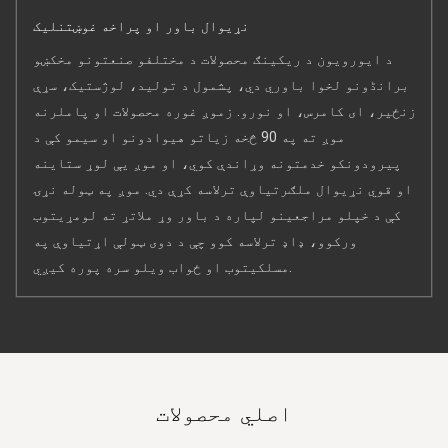
نړیوال باور او پراخه غوښتنلیک
د ایورویون د ریکینګ محصولات د مختلفو صنعتونو مخکښو
برانڈونو لخوا باوري دي، پشمول د تولید، لوژستیک، سړې
زنځیر، ای کامرس، او نورو. زموږ غوره محصولات او پاملرنه
موږ ته په 90 څخه زیاتو هیوادونو او سیمو کې د
پیرودونکو خدمتونه وړاندې کوي، او موږ یې لوړ ستاینه
او قوي نړیوال ملګرتیاوې ترلاسه کړې دي. موږ په ټوله نړۍ
کې د خپلو مراجعینو لپاره د باور وړ ملاتړ ته لومړیتوب
ورکوو، ډاډ ترلاسه کوو چې د دوی ټولې اړتیاوې په
مسلکيتوب او ځواب ویلو سره پوره کیږي.
اصلي محصولات