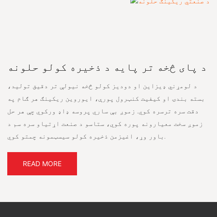
د پای څخه تر پایه د ذخیره کولو حلونه
د لومړني ډیزاین او دودیز کولو څخه نیولې تر دقیق تولید،
بسته بندۍ او کیفیت کنټرول پورې، ایوروین ریکینګ هر ګام په
دقت سره ترسره کوي. زموږ بې ساري پروسه ډاډ ورکوي چې هر حل
زموږ سخت معیارونه پوره کوي، ستاسو د صنعت اړتیاو سره سم د
باور وړ، اغیزمن ذخیره کولو سیسټمونه چمتو کوي.
READ MORE