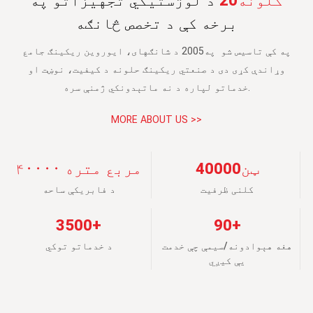
کلونه20
د لوژستیکي تجهیزاتو په
برخه کې د تخصص څانګه
په کې تاسیس شو
په2005
د شانګهای، ایوروین ریکینګ جامع
وړاندې کړی دی
د صنعتي ریکینګ حلونه
د کیفیت، نوښت او
خدماتو لپاره د نه ماتېدونکي ژمنې سره.
MORE ABOUT US >>
ټن40000
۴۰۰۰۰ مربع متره
کلنی ظرفیت
د فابریکې ساحه
3500+
90+
هغه هېوادونه/سیمې چې خدمت
د خدماتو توکي
یې کیږي