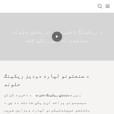
د ریکینګ ذخیره کولو مخکښ حلونه
مستقیم له جوړونکي څخه
د صنعتونو لپاره دودیز ریکینګ
حلونه
د ذخیره کولو
زموږ
د صنعتي ریکینګ حلونه
سیسټمونو پراخه لړۍ پکې شامله ده چې د
مختلفو غوښتنلیکونو لپاره ډیزاین شوي،