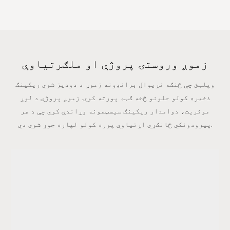
زموږ وروستۍ پروژې او ملګرتیاوې
وپلټئ چې څنګه نړیوال برانډونه زموږ د دودیز شوي ریکینګ
ذخیره کولو حلونو څخه ګټه پورته کوي. زموږ پروژې د لوړ
موثریت، دوامدار ریکینګ سیسټمونه وړاندې کوي چې د هر
پیرودونکي ځانګړي اړتیاوې پوره کولو لپاره جوړ شوي دي.