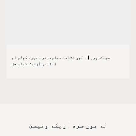
سینګاپور | د لوړ کثافت معلوماتو ذخیره کولو او
اسنادو آرشیف کولو حل
له موږ سره اړیکه ونیسئ