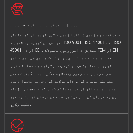
نړیوال تصدیقونه او د کیفیت تضمین
د کیفیت سره زموږ ژمنتیا زموږ د ګڼو نړیوالو تصدیقونو
لخوا ښودل کیږي، په شمول د ISO 9001، ISO 14001، او ISO
45001، او د CE تصدیق. د ایورویون محصولات د FEM او EN
معیارونو سره سمون لري، ډاډ ترلاسه کوي چې دوی د لوړ
نړیوال خوندیتوب او کیفیت اړتیاو سره مطابقت لري.
سربیره پردې، زموږ وقف شوی ملاتړ ټیم د کیفیت سختې
معاینې ترسره کوي، ډاډ ترلاسه کوي چې هر محصول زموږ
معیارونه ساتي او پیرودونکي کولی شي د محصول د ژوند
دورې په جریان کې د اړتیا وړ هر ډول مرستې لپاره په موږ
تکیه وکړي.