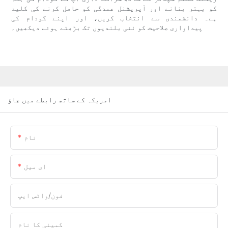
کو بہتر بنانے اور آپریشنل عمدگی کو حاصل کرنے کی کلید
ہے۔ دانشمندی سے انتخاب کریں، اور اپنے گودام کی
پیداواری صلاحیت کو نئی بلندیوں تک بڑھتے ہوئے دیکھیں۔
امریکہ کے ساتھ رابطے میں جاؤ
نام
ای میل
فون/واٹس ایپ
کمپنی کا نام