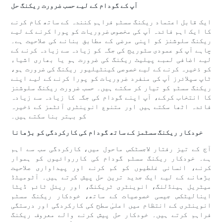
آپ کے گودام کے لیے حسب ضرورت ریکنگ حل
ایک قابل اعتماد ریکنگ سسٹم فراہم کنندہ کے ساتھ کام کرنے
کا ایک اہم فائدہ آپ کی مخصوص ضروریات کو پورا کرنے کے لیے
ریکنگ سلوشنز کو اپنی مرضی کے مطابق بنانے کی صلاحیت ہے۔
چاہے آپ کو عمودی سٹوریج کی جگہ کو زیادہ سے زیادہ کرنے کے
لیے اضافی لمبے پیلیٹ ریکنگ کی ضرورت ہو یا بھاری اشیاء
کو ذخیرہ کرنے کے لیے خصوصی کینٹیلیور ریکنگ کی ضرورت ہو،
ٹاپ سپلائرز آپ کی منفرد ضروریات کو پورا کرنے کے لیے اپنے
ریکنگ سسٹم کو تیار کر سکتے ہیں۔ حسب ضرورت ریکنگ سلوشنز
کا انتخاب کرکے، آپ اپنے گودام کی جگہ کا زیادہ سے زیادہ
فائدہ اٹھا سکتے ہیں اور متنوع انوینٹری آئٹمز کے ذخیرہ
کو بہتر بنا سکتے ہیں۔
خودکار ریکنگ سسٹمز کے ساتھ گودام کی کارکردگی کو بڑھانا
آج کے تیز رفتار لاجسٹکس ماحول میں، کارکردگی سب سے اہم
ہے۔ خودکار ریکنگ سسٹم گودام کی کارروائیوں کو ہموار
کرنے، انسانی غلطیوں کو کم کرنے اور پیداواری صلاحیت
بڑھانے کے لیے ایک جدید ترین حل پیش کرتے ہیں۔ آٹومیٹڈ
میٹریل ہینڈلنگ، انوینٹری ٹریکنگ، اور ریئل ٹائم ڈیٹا
اینالیٹکس جیسی خصوصیات کے ساتھ، خودکار ریکنگ سسٹم
انوینٹری کے انتظام میں اعلیٰ سطح کی کارکردگی اور درستگی
فراہم کرتے ہیں۔ خودکار حل پیش کرنے والے معروف ریکنگ