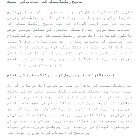
صحیح ریکنگ سسٹم کے انتخاب کی اہمیت
ذخیرہ کرنے کی گنجائش کو زیادہ سے زیادہ کرنے، انوینٹری
تک رسائی کو بہتر بنانے، اور کام کی جگہ کی حفاظت کو یقینی
بنانے کے لیے اپنے گودام کے لیے صحیح ریکنگ سسٹم کا
انتخاب بہت ضروری ہے۔ لاجسٹک انڈسٹری کی مسلسل بڑھتی ہوئی
مانگوں کے ساتھ، ایک موثر ریکنگ سسٹم کا ہونا آپ کے گودام
کے آپریشنز کی مجموعی پیداواریت میں نمایاں فرق لا سکتا
ہے۔ ایک قابل اعتماد ریکنگ سسٹم فراہم کنندہ کا انتخاب
کرکے، آپ یقین دہانی کر سکتے ہیں کہ آپ کا گودام اعلیٰ
معیار کے ریکنگ سلوشنز سے لیس ہوگا جو آپ کی مخصوص
ضروریات کو پورا کرتا ہے۔
ٹاپ سپلائرز کے ذریعہ پیش کردہ ریکنگ سسٹمز کی اقسام
جب ریکنگ سسٹمز کی بات آتی ہے، تو کوئی ایک ہی سائز کا حل
نہیں ہوتا ہے۔ مختلف قسم کے ریکنگ سسٹم اسٹوریج کی مختلف
ضروریات اور گودام کی ترتیب کو پورا کرتے ہیں۔ اعلی
سپلائرز کے ذریعہ پیش کردہ ریکنگ سسٹم کی کچھ عام اقسام
میں پیلیٹ ریکنگ، ڈرائیو ان ریکنگ، پش بیک ریکنگ، اور
کینٹیلیور ریکنگ شامل ہیں۔ ہر قسم کے ریکنگ سسٹم کی اپنی
منفرد خصوصیات اور فوائد ہوتے ہیں، جس کی وجہ سے آپ کی
انوینٹری، گودام کی ترتیب، اور آپریشنل ضروریات کی بنیاد
پر صحیح کا انتخاب کرنا ضروری ہوتا ہے۔