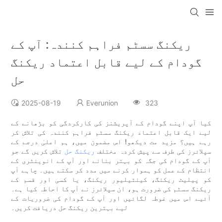
ریکنگ سسٹم فراہم کنندہ: آپ کے
گودام کے لیے قابل اعتماد ریکنگ
حل
2025-08-19
Everunion
323
کیا آپ اپنے گودام کے آپریشنز کی کارکردگی کو بڑھانے کے
لیے ایک قابل اعتماد ریکنگ سسٹم فراہم کنندہ کی تلاش کر
رہے ہیں؟ مزید مت دیکھو! اس مضمون میں، ہم اعلیٰ درجے کے
سپلائرز کی طرف سے پیش کردہ مختلف
ریکنگ حل
تلاش کریں گے جو
آپ کے گودام کی جگہ کو بہتر بنانے اور آپ کے انوینٹری کے
انتظام کے عمل کو ہموار کرنے میں مدد کر سکتے ہیں۔ چاہے آپ
کو پیلیٹ ریکنگ، کینٹیلیور ریکنگ، یا کسی اور قسم کے
ریکنگ سسٹم کی ضرورت ہو، ان سپلائرز نے آپ کا احاطہ کیا ہے۔
آئیے اس میں غوطہ لگائیں اور آپ کے گودام کی ضروریات کے
لیے بہترین ریکنگ حل دریافت کریں۔