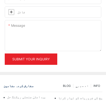
فائل
Message
SUBMIT YOUR INQUIRY
سفارش کردہ مضامین
INFO
▁ا د ھ ی ر
BLOG
گودام کے موثر انتظام کے لیے اعلیٰ صنعتی ریکنگ حل
وریج کی ضروریات کو تیار کرنا