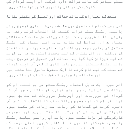
سسٹم سپلائر کے ساتھ شراکت داری کرکے، آپ اپنے گودام کی
کارکردگی کو نئی بلندیوں تک پہنچا سکتے ہیں۔
صنعت کے معیارات کے ساتھ حفاظت اور تعمیل کو یقینی بنانا
کسی بھی گودام کے ماحول میں حفاظت ہمیشہ اولین ترجیح ہونی
چاہیے۔ ریکنگ سسٹم فراہم کنندہ کا انتخاب کرتے وقت، یہ
یقینی بنانا ضروری ہے کہ ان کے ریکنگ حل صنعت کے حفاظتی
معیارات اور ضوابط کے مطابق ہوں۔ اعلیٰ معیار کے ریکنگ
سسٹمز کو بھاری بوجھ برداشت کرنے، اثر سے ہونے والے نقصان
کو روکنے اور انوینٹری کے لیے محفوظ اسٹوریج فراہم کرنے
کے لیے ڈیزائن کیا گیا ہے۔ حفاظت اور تعمیل کو ترجیح دینے
والے ریکنگ سلوشنز میں سرمایہ کاری کرکے، آپ اپنے گودام
کے عملے کے لیے کام کرنے کا ایک محفوظ ماحول بنا سکتے ہیں
اور حادثات یا چوٹوں کے خطرے کو کم کر سکتے ہیں۔
آخر میں، ایک قابل اعتماد ریکنگ سسٹم فراہم کنندہ آپ کو
ریکنگ حل کی ایک وسیع رینج فراہم کر سکتا ہے جو آپ کے
گودام کی ضروریات اور آپریشنل ضروریات کے مطابق ہیں۔
اپنے گودام کے لیے صحیح ریکنگ سسٹم کا انتخاب کر کے، آپ
ذخیرہ کرنے کی گنجائش کو زیادہ سے زیادہ کر سکتے ہیں،
انوینٹری کی رسائی کو بہتر بنا سکتے ہیں، اور مجموعی
کارکردگی کو بڑھا سکتے ہیں۔ چاہے آپ روایتی پیلیٹ ریکنگ
یا جدید خودکار نظاموں کا انتخاب کریں، اعلی درجے کے
ریکنگ سسٹم سپلائر کے ساتھ شراکت داری آپ کے گودام کی جگہ