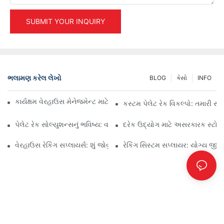
SUBMIT YOUR INQUIRY
ભલામણ કરેલ લેખો
BLOG
કેસો
INFO
કાર્યક્ષમ વેરહાઉસ મેનેજમેન્ટ માટે ટોચના ઔદ્યોગિક રેકિંગ સોલ્યુશન્સ
કસ્ટમ પેલેટ રેક વિકલ્પો: તમારી સ્
પેલેટ રેક સોલ્યુશન્સનું ભવિષ્ય: વલણો અને નવીનતાઓ
દરેક ઉદ્યોગ માટે અસરકારક સ્ટોરેજ
વેરહાઉસ રેકિંગ સપ્લાયર્સ: શું જોવું
રેકિંગ સિસ્ટમ સપ્લાયર: યોગ્ય જીવ