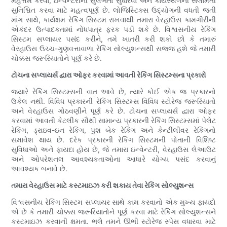
મહત્તમ કરવા, ઇન્વેન્ટરીની સુલભતા સુધારવા અને કાર્યસ્થળની સલામતી
સુનિશ્ચિત કરવા માટે મહત્વપૂર્ણ છે. લોજિસ્ટિક્સ ઉદ્યોગની વધતી જતી
માંગ સાથે, કાર્યક્ષમ રેકિંગ સિસ્ટમ રાખવાથી તમારા વેરહાઉસ કામગીરીની
એકંદર ઉત્પાદકતામાં નોંધપાત્ર ફરક પડી શકે છે. વિશ્વસનીય રેકિંગ
સિસ્ટમ સપ્લાયર પસંદ કરીને, તમે ખાતરી કરી શકો છો કે તમારું
વેરહાઉસ ઉચ્ચ-ગુણવત્તાવાળા રેકિંગ સોલ્યુશન્સથી સજ્જ હશે જે તમારી
ચોક્કસ જરૂરિયાતોને પૂર્ણ કરે છે.
ટોચના સપ્લાયર્સ દ્વારા ઓફર કરવામાં આવતી રેકિંગ સિસ્ટમ્સના પ્રકારો
જ્યારે રેકિંગ સિસ્ટમ્સની વાત આવે છે, ત્યારે કોઈ એક જ પ્રકારનો
ઉકેલ નથી. વિવિધ પ્રકારની રેકિંગ સિસ્ટમ્સ વિવિધ સ્ટોરેજ જરૂરિયાતો
અને વેરહાઉસ ગોઠવણીને પૂર્ણ કરે છે. ટોચના સપ્લાયર્સ દ્વારા ઓફર
કરવામાં આવતી કેટલીક સૌથી સામાન્ય પ્રકારની રેકિંગ સિસ્ટમ્સમાં પેલેટ
રેકિંગ, ડ્રાઇવ-ઇન રેકિંગ, પુશ બેક રેકિંગ અને કેન્ટીલીવર રેકિંગનો
સમાવેશ થાય છે. દરેક પ્રકારની રેકિંગ સિસ્ટમની પોતાની વિશિષ્ટ
સુવિધાઓ અને ફાયદા હોય છે, જે તમારા ઇન્વેન્ટરી, વેરહાઉસ લેઆઉટ
અને ઓપરેશનલ આવશ્યકતાઓના આધારે યોગ્ય પસંદ કરવાનું
આવશ્યક બનાવે છે.
તમારા વેરહાઉસ માટે કસ્ટમાઇઝ કરી શકાય તેવા રેકિંગ સોલ્યુશન્સ
વિશ્વસનીય રેકિંગ સિસ્ટમ સપ્લાયર સાથે કામ કરવાનો એક મુખ્ય ફાયદો
એ છે કે તમારી ચોક્કસ જરૂરિયાતોને પૂર્ણ કરવા માટે રેકિંગ સોલ્યુશન્સને
કસ્ટમાઇઝ કરવાની ક્ષમતા. ભલે તમને ઊભી સ્ટોરેજ સ્પેસ વધારવા માટે