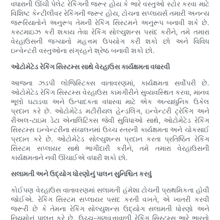
વધારાની ઊંચી પેલેટ રેકિંગની જરૂર હોય કે ભારે વસ્તુઓ સ્ટોર કરવા માટે
વિશિષ્ટ કેન્ટીલીવર રેકિંગની જરૂર હોય, ટોચના સપ્લાયર્સ તમારી અનન્ય
જરૂરિયાતોને અનુરૂપ તેમની રેકિંગ સિસ્ટમને અનુરૂપ બનાવી શકે છે.
કસ્ટમાઇઝ કરી શકાય તેવા રેકિંગ સોલ્યુશન્સ પસંદ કરીને, તમે તમારા
વેરહાઉસની જગ્યાનો મહત્તમ ઉપયોગ કરી શકો છો અને વિવિધ
ઇન્વેન્ટરી વસ્તુઓના સંગ્રહને શ્રેષ્ઠ બનાવી શકો છો.
ઓટોમેટેડ રેકિંગ સિસ્ટમ્સ સાથે વેરહાઉસ કાર્યક્ષમતા વધારવી
આજના ઝડપી લોજિસ્ટિક્સ વાતાવરણમાં, કાર્યક્ષમતા સર્વોપરી છે.
ઓટોમેટેડ રેકિંગ સિસ્ટમ્સ વેરહાઉસ કામગીરીને સુવ્યવસ્થિત કરવા, માનવ
ભૂલો ઘટાડવા અને ઉત્પાદકતા વધારવા માટે એક અત્યાધુનિક ઉકેલ
પ્રદાન કરે છે. ઓટોમેટેડ મટીરીયલ હેન્ડલિંગ, ઇન્વેન્ટરી ટ્રેકિંગ અને
રીઅલ-ટાઇમ ડેટા એનાલિટિક્સ જેવી સુવિધાઓ સાથે, ઓટોમેટેડ રેકિંગ
સિસ્ટમ્સ ઇન્વેન્ટરીના સંચાલનમાં ઉચ્ચ સ્તરની કાર્યક્ષમતા અને ચોકસાઈ
પ્રદાન કરે છે. ઓટોમેટેડ સોલ્યુશન્સ પ્રદાન કરતા પ્રતિષ્ઠિત રેકિંગ
સિસ્ટમ સપ્લાયર સાથે ભાગીદારી કરીને, તમે તમારા વેરહાઉસની
કાર્યક્ષમતાને નવી ઊંચાઈએ વધારી શકો છો.
સલામતી અને ઉદ્યોગ ધોરણોનું પાલન સુનિશ્ચિત કરવું
કોઈપણ વેરહાઉસ વાતાવરણમાં સલામતી હંમેશા ટોચની પ્રાથમિકતા હોવી
જોઈએ. રેકિંગ સિસ્ટમ સપ્લાયર પસંદ કરતી વખતે, એ ખાતરી કરવી
જરૂરી છે કે તેમના રેકિંગ સોલ્યુશન્સ ઉદ્યોગ સલામતી ધોરણો અને
નિયમોનું પાલન કરે છે. ઉચ્ચ-ગુણવત્તાવાળી રેકિંગ સિસ્ટમ્સ ભારે ભારનો