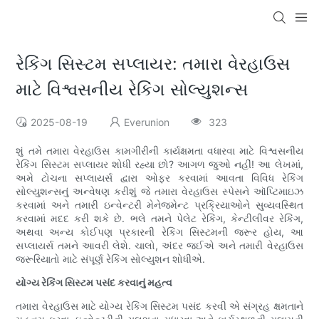
રેકિંગ સિસ્ટમ સપ્લાયર: તમારા વેરહાઉસ
માટે વિશ્વસનીય રેકિંગ સોલ્યુશન્સ
2025-08-19
Everunion
323
શું તમે તમારા વેરહાઉસ કામગીરીની કાર્યક્ષમતા વધારવા માટે વિશ્વસનીય
રેકિંગ સિસ્ટમ સપ્લાયર શોધી રહ્યા છો? આગળ જુઓ નહીં! આ લેખમાં,
અમે ટોચના સપ્લાયર્સ દ્વારા ઓફર કરવામાં આવતા વિવિધ રેકિંગ
સોલ્યુશન્સનું અન્વેષણ કરીશું જે તમારા વેરહાઉસ સ્પેસને ઑપ્ટિમાઇઝ
કરવામાં અને તમારી ઇન્વેન્ટરી મેનેજમેન્ટ પ્રક્રિયાઓને સુવ્યવસ્થિત
કરવામાં મદદ કરી શકે છે. ભલે તમને પેલેટ રેકિંગ, કેન્ટીલીવર રેકિંગ,
અથવા અન્ય કોઈપણ પ્રકારની રેકિંગ સિસ્ટમની જરૂર હોય, આ
સપ્લાયર્સ તમને આવરી લેશે. ચાલો, અંદર જઈએ અને તમારી વેરહાઉસ
જરૂરિયાતો માટે સંપૂર્ણ રેકિંગ સોલ્યુશન શોધીએ.
યોગ્ય રેકિંગ સિસ્ટમ પસંદ કરવાનું મહત્વ
તમારા વેરહાઉસ માટે યોગ્ય રેકિંગ સિસ્ટમ પસંદ કરવી એ સંગ્રહ ક્ષમતાને