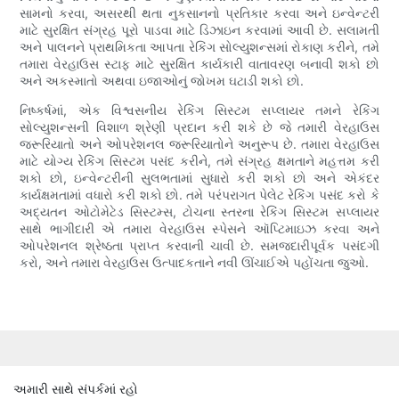
સામનો કરવા, અસરથી થતા નુકસાનનો પ્રતિકાર કરવા અને ઇન્વેન્ટરી
માટે સુરક્ષિત સંગ્રહ પૂરો પાડવા માટે ડિઝાઇન કરવામાં આવી છે. સલામતી
અને પાલનને પ્રાથમિકતા આપતા રેકિંગ સોલ્યુશન્સમાં રોકાણ કરીને, તમે
તમારા વેરહાઉસ સ્ટાફ માટે સુરક્ષિત કાર્યકારી વાતાવરણ બનાવી શકો છો
અને અકસ્માતો અથવા ઇજાઓનું જોખમ ઘટાડી શકો છો.
નિષ્કર્ષમાં, એક વિશ્વસનીય રેકિંગ સિસ્ટમ સપ્લાયર તમને રેકિંગ
સોલ્યુશન્સની વિશાળ શ્રેણી પ્રદાન કરી શકે છે જે તમારી વેરહાઉસ
જરૂરિયાતો અને ઓપરેશનલ જરૂરિયાતોને અનુરૂપ છે. તમારા વેરહાઉસ
માટે યોગ્ય રેકિંગ સિસ્ટમ પસંદ કરીને, તમે સંગ્રહ ક્ષમતાને મહત્તમ કરી
શકો છો, ઇન્વેન્ટરીની સુલભતામાં સુધારો કરી શકો છો અને એકંદર
કાર્યક્ષમતામાં વધારો કરી શકો છો. તમે પરંપરાગત પેલેટ રેકિંગ પસંદ કરો કે
અદ્યતન ઓટોમેટેડ સિસ્ટમ્સ, ટોચના સ્તરના રેકિંગ સિસ્ટમ સપ્લાયર
સાથે ભાગીદારી એ તમારા વેરહાઉસ સ્પેસને ઑપ્ટિમાઇઝ કરવા અને
ઓપરેશનલ શ્રેષ્ઠતા પ્રાપ્ત કરવાની ચાવી છે. સમજદારીપૂર્વક પસંદગી
કરો, અને તમારા વેરહાઉસ ઉત્પાદકતાને નવી ઊંચાઈએ પહોંચતા જુઓ.
અમારી સાથે સંપર્કમાં રહો