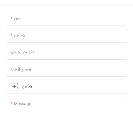
નામ
ઇમેઇલ
ફોન/વોટ્સએપ
કંપનીનું નામ
ફાઈલ
Message