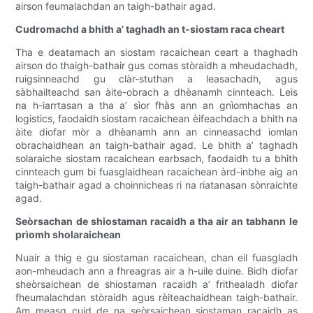
airson feumalachdan an taigh-bathair agad.
Cudromachd a bhith a’ taghadh an t-siostam raca cheart
Tha e deatamach an siostam racaichean ceart a thaghadh
airson do thaigh-bathair gus comas stòraidh a mheudachadh,
ruigsinneachd gu clàr-stuthan a leasachadh, agus
sàbhailteachd san àite-obrach a dhèanamh cinnteach. Leis
na h-iarrtasan a tha a’ sìor fhàs ann an gnìomhachas an
logistics, faodaidh siostam racaichean èifeachdach a bhith na
àite diofar mòr a dhèanamh ann an cinneasachd iomlan
obrachaidhean an taigh-bathair agad. Le bhith a’ taghadh
solaraiche siostam racaichean earbsach, faodaidh tu a bhith
cinnteach gum bi fuasglaidhean racaichean àrd-inbhe aig an
taigh-bathair agad a choinnicheas ri na riatanasan sònraichte
agad.
Seòrsachan de shiostaman racaidh a tha air an tabhann le
prìomh sholaraichean
Nuair a thig e gu siostaman racaichean, chan eil fuasgladh
aon-mheudach ann a fhreagras air a h-uile duine. Bidh diofar
sheòrsaichean de shiostaman racaidh a’ frithealadh diofar
fheumalachdan stòraidh agus rèiteachaidhean taigh-bathair.
Am measg cuid de na seòrsaichean siostaman racaidh as