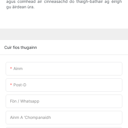
agus coimhead air cinneasachd do thaigh-bathair ag èirigh
gu àirdean ùra.
Cuir fios thugainn
Ainm
Post-D
Fòn / Whatsapp
Ainm A 'chompanaidh