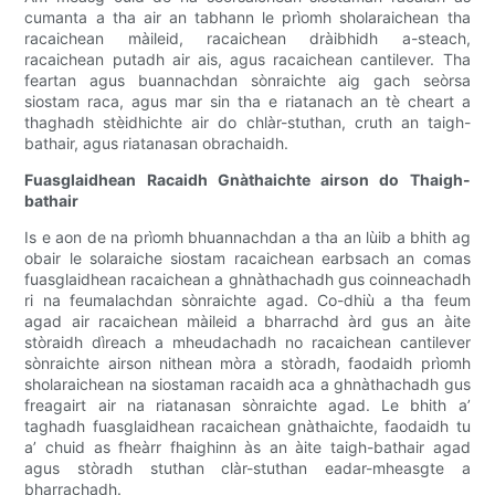
cumanta a tha air an tabhann le prìomh sholaraichean tha
racaichean màileid, racaichean dràibhidh a-steach,
racaichean putadh air ais, agus racaichean cantilever. Tha
feartan agus buannachdan sònraichte aig gach seòrsa
siostam raca, agus mar sin tha e riatanach an tè cheart a
thaghadh stèidhichte air do chlàr-stuthan, cruth an taigh-
bathair, agus riatanasan obrachaidh.
Fuasglaidhean Racaidh Gnàthaichte airson do Thaigh-
bathair
Is e aon de na prìomh bhuannachdan a tha an lùib a bhith ag
obair le solaraiche siostam racaichean earbsach an comas
fuasglaidhean racaichean a ghnàthachadh gus coinneachadh
ri na feumalachdan sònraichte agad. Co-dhiù a tha feum
agad air racaichean màileid a bharrachd àrd gus an àite
stòraidh dìreach a mheudachadh no racaichean cantilever
sònraichte airson nithean mòra a stòradh, faodaidh prìomh
sholaraichean na siostaman racaidh aca a ghnàthachadh gus
freagairt air na riatanasan sònraichte agad. Le bhith a’
taghadh fuasglaidhean racaichean gnàthaichte, faodaidh tu
a’ chuid as fheàrr fhaighinn às an àite taigh-bathair agad
agus stòradh stuthan clàr-stuthan eadar-mheasgte a
bharrachadh.