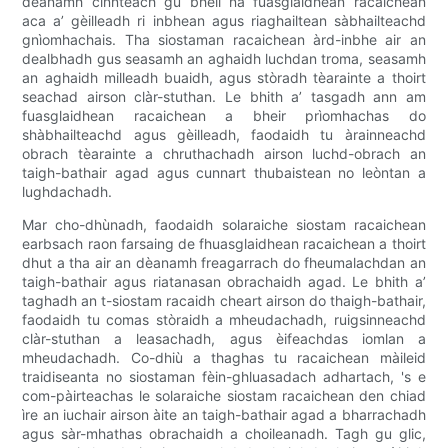
dèanamh cinnteach gu bheil na fuasglaidhean racaichean
aca a’ gèilleadh ri inbhean agus riaghailtean sàbhailteachd
gnìomhachais. Tha siostaman racaichean àrd-inbhe air an
dealbhadh gus seasamh an aghaidh luchdan troma, seasamh
an aghaidh milleadh buaidh, agus stòradh tèarainte a thoirt
seachad airson clàr-stuthan. Le bhith a’ tasgadh ann am
fuasglaidhean racaichean a bheir prìomhachas do
shàbhailteachd agus gèilleadh, faodaidh tu àrainneachd
obrach tèarainte a chruthachadh airson luchd-obrach an
taigh-bathair agad agus cunnart thubaistean no leòntan a
lughdachadh.
Mar cho-dhùnadh, faodaidh solaraiche siostam racaichean
earbsach raon farsaing de fhuasglaidhean racaichean a thoirt
dhut a tha air an dèanamh freagarrach do fheumalachdan an
taigh-bathair agus riatanasan obrachaidh agad. Le bhith a’
taghadh an t-siostam racaidh cheart airson do thaigh-bathair,
faodaidh tu comas stòraidh a mheudachadh, ruigsinneachd
clàr-stuthan a leasachadh, agus èifeachdas iomlan a
mheudachadh. Co-dhiù a thaghas tu racaichean màileid
traidiseanta no siostaman fèin-ghluasadach adhartach, 's e
com-pàirteachas le solaraiche siostam racaichean den chiad
ìre an iuchair airson àite an taigh-bathair agad a bharrachadh
agus sàr-mhathas obrachaidh a choileanadh. Tagh gu glic,