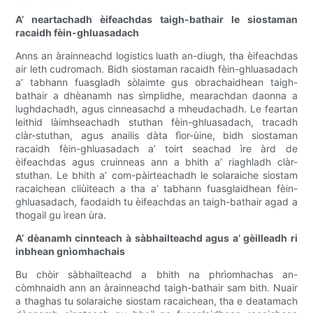
A’ neartachadh èifeachdas taigh-bathair le siostaman
racaidh fèin-ghluasadach
Anns an àrainneachd logistics luath an-diugh, tha èifeachdas
air leth cudromach. Bidh siostaman racaidh fèin-ghluasadach
a’ tabhann fuasgladh sòlaimte gus obrachaidhean taigh-
bathair a dhèanamh nas sìmplidhe, mearachdan daonna a
lughdachadh, agus cinneasachd a mheudachadh. Le feartan
leithid làimhseachadh stuthan fèin-ghluasadach, tracadh
clàr-stuthan, agus anailis dàta fìor-ùine, bidh siostaman
racaidh fèin-ghluasadach a’ toirt seachad ìre àrd de
èifeachdas agus cruinneas ann a bhith a’ riaghladh clàr-
stuthan. Le bhith a’ com-pàirteachadh le solaraiche siostam
racaichean cliùiteach a tha a’ tabhann fuasglaidhean fèin-
ghluasadach, faodaidh tu èifeachdas an taigh-bathair agad a
thogail gu ìrean ùra.
A’ dèanamh cinnteach à sàbhailteachd agus a’ gèilleadh ri
inbhean gnìomhachais
Bu chòir sàbhailteachd a bhith na phrìomhachas an-
còmhnaidh ann an àrainneachd taigh-bathair sam bith. Nuair
a thaghas tu solaraiche siostam racaichean, tha e deatamach