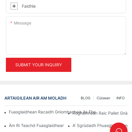
Faidhle
Message
SUBMIT YOUR INQUIRY
ARTAIGILEAN AIR AM MOLADH
BLOG
Cùisean
INFO
Fuasglaidhean Racaidh Gnìomhachais As Fheàrr Airson Riaghlad
Roghainnean Raic Pallet Gnàt
Àm Ri Teachd Fuasglaidhean Raic Pallet: Gluasadan Agus Nuad
A’ Sgrùdadh Fhuasglaidhean R