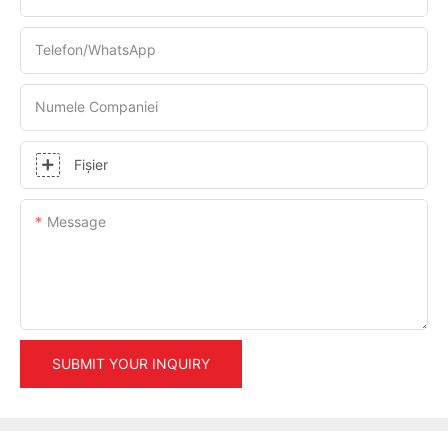
Telefon/WhatsApp
Numele Companiei
Fişier
Message
SUBMIT YOUR INQUIRY