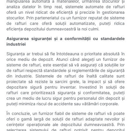
manipularea automată a materialelor, urmărirea stocurilor și
analiza datelor în timp real, sistemele automate de rafturi
oferă un nivel ridicat de eficiență și precizie în gestionarea
stocurilor. Prin parteneriatul cu un furnizor reputat de sisteme
de rafturi care oferă soluții automatizate, puteți ridica
eficiența depozitului dumneavoastră la noi culmi.
Asigurarea siguranței și a conformității cu standardele
industriei
Siguranța ar trebui să fie întotdeauna o prioritate absolută în
orice mediu de depozit. Atunci când alegeți un furnizor de
sisteme de rafturi, este esențial să vă asigurați că soluțiile lor
de rafturi respectă standardele și reglementările de siguranță
din industrie. Sistemele de rafturi de înaltă calitate sunt
proiectate să reziste la sarcini grele, la impact și să ofere
depozitare sigură pentru inventar. Investind în soluții de
rafturi care prioritizează siguranța și conformitatea, puteți
crea un mediu de lucru sigur pentru personalul din depozit și
puteți minimiza riscul de accidente sau vătămări corporale.
În concluzie, un furnizor fiabil de sisteme de rafturi vă poate
oferi o gamă largă de soluții de rafturi adaptate nevoilor și
cerințelor operaționale ale depozitului dumneavoastră. Prin
selectarea sistemului de rafturi potrivit pentru depozitul