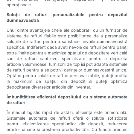
operaționale.
Soluții de rafturi personalizabile pentru depozitul
dumneavoastră
Unul dintre avantajele cheie ale colaborării cu un furnizor de
sisteme de rafturi fiabile este posibilitatea de a personaliza
soluțiile de rafturi pentru a satisface nevoile dumneavoastră
specifice. Indiferent dacă aveți nevoie de rafturi pentru paleți
extra-înalte pentru a maximiza spațiul de depozitare verticală
sau de rafturi cantilever specializate pentru a depozita
articole voluminoase, furnizorii de top își pot adapta sistemele
de rafturi pentru a se potrivi cerințelor dumneavoastră unice.
Optând pentru soluții de rafturi personalizabile, puteți profita
la maximum de spațiul din depozit și puteți optimiza
depozitarea diverselor articole din inventar.
Îmbunătățirea eficienței depozitului cu sisteme automate
de rafturi
În mediul logistic rapid de astăzi, eficiența este primordială.
Sistemele automate de rafturi oferă o soluție sofisticată
pentru eficientizarea operațiunilor din depozit, reducerea
erorilor umane și creșterea productivității. Cu funcții precum