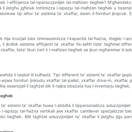
tejjeb l-effiċjenza tal-operazzjonijiet tal-maħżen tiegħek? M'għandekx 
ità li jistgħu jgħinuk tottimizza l-ispazju tal-maħżen tiegħek u tissimp
unkwe tip ieħor ta' sistema ta' xkaffar, dawn il-fornituri jkopruk. Ejj
hija kruċjali biex timmassimizza l-kapaċità tal-ħażna, ittejjeb l-aċċe
i jkollok sistema effiċjenti ta' xkaffar fis-seħħ tista' tagħmel differe
 xkaffar, tista' tkun ċert li l-maħżen tiegħek se jkun mgħammar b'soluzzj
ħda li taqbel lil kulħadd. Tipi differenti ta' sistemi ta' xkaffar jaqdu
l-aqwa fornituri jinkludu xkaffar tal-pallet, xkaffar drive-in, xkaffar 
lha essenzjali li tagħżel dik it-tajba bbażata fuq l-inventarju tiegħek, 
Tiegħek
a' sistemi ta' xkaffar huwa l-abbiltà li tippersonalizza soluzzjonijiet
l-ispazju tal-ħażna vertikali jew xkaffar cantilever speċjalizzat biex
i tiegħek. Billi tagħżel soluzzjonijiet ta' xkaffar li jistgħu jiġu per
Racking