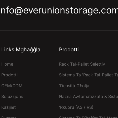
info@everunionstorage.co
Links Mgħaġġla
Prodotti
Home
Rack Tal-Pallet Selettiv
Prodotti
Sistema Ta 'rack Tal-Pallet T
OEM/ODM
'densità Għolja
Soluzzjoni:
Ħażna Awtomatizzata & Sist
Każijiet
'rkupru (AS / RS)
Dwarna
Sistema Ta 'xkaffar Tal-Mezz