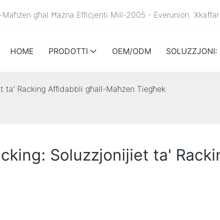
 tal-Maħżen għal Ħażna Effiċjenti Mill-2005 - Everunion
Xkaffar
HOME
PRODOTTI
OEM/ODM
SOLUZZJONI:
iet ta' Racking Affidabbli għall-Maħżen Tiegħek
cking: Soluzzjonijiet ta' Racki