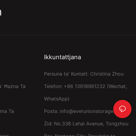
m
Ikkuntattjana
Persuna ta' Kuntatt: Christina Zhou
a' Ħażna Ta
Telefon: +86 13918961232 (Wechat,
WhatsApp)
ema Ta
Posta:
info@everunionstorage.com
Żid: No.338 Lehai Avenue, Tongzhou
anin
Bay, Nantong City, Provinċja ta