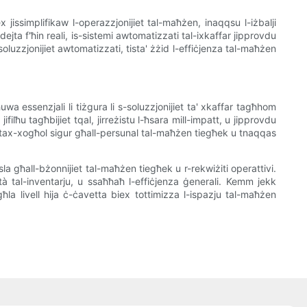
x jissimplifikaw l-operazzjonijiet tal-maħżen, inaqqsu l-iżbalji
dejta f'ħin reali, is-sistemi awtomatizzati tal-ixkaffar jipprovdu
fri soluzzjonijiet awtomatizzati, tista' żżid l-effiċjenza tal-maħżen
a essenzjali li tiżgura li s-soluzzjonijiet ta' xkaffar tagħhom
ilħu tagħbijiet tqal, jirreżistu l-ħsara mill-impatt, u jipprovdu
bjent tax-xogħol sigur għall-persunal tal-maħżen tiegħek u tnaqqas
ssla għall-bżonnijiet tal-maħżen tiegħek u r-rekwiżiti operattivi.
lità tal-inventarju, u ssaħħaħ l-effiċjenza ġenerali. Kemm jekk
għla livell hija ċ-ċavetta biex tottimizza l-ispazju tal-maħżen