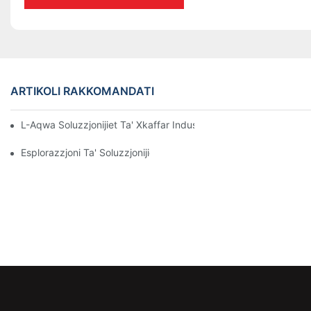
ARTIKOLI RAKKOMANDATI
L-Aqwa Soluzzjonijiet Ta' Xkaffar Industrijali Għal Ġestjoni Effiċ
Esplorazzjoni Ta' Soluzzjonijiet Effettivi Ta' Xkaffar Tal-Ħażna Għ