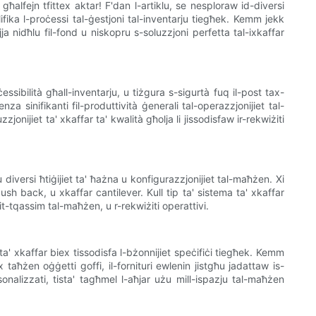
għalfejn tfittex aktar! F'dan l-artiklu, se nesploraw id-diversi
lifika l-proċessi tal-ġestjoni tal-inventarju tiegħek. Kemm jekk
a nidħlu fil-fond u niskopru s-soluzzjoni perfetta tal-ixkaffar
ssibilità għall-inventarju, u tiżgura s-sigurtà fuq il-post tax-
nza sinifikanti fil-produttività ġenerali tal-operazzjonijiet tal-
onijiet ta' xkaffar ta' kwalità għolja li jissodisfaw ir-rekwiżiti
 diversi ħtiġijiet ta' ħażna u konfigurazzjonijiet tal-maħżen. Xi
push back, u xkaffar cantilever. Kull tip ta' sistema ta' xkaffar
it-tqassim tal-maħżen, u r-rekwiżiti operattivi.
 ta' xkaffar biex tissodisfa l-bżonnijiet speċifiċi tiegħek. Kemm
 taħżen oġġetti goffi, il-fornituri ewlenin jistgħu jadattaw is-
sonalizzati, tista' tagħmel l-aħjar użu mill-ispazju tal-maħżen