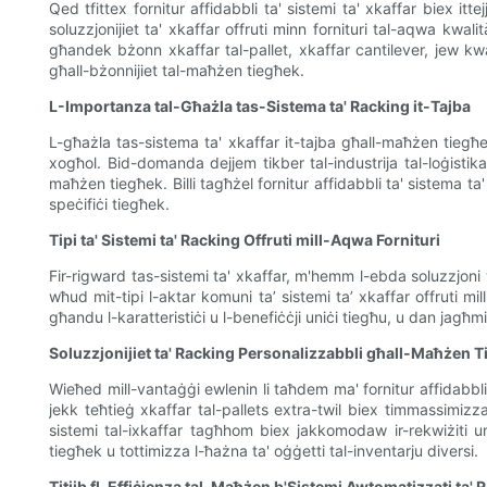
Qed tfittex fornitur affidabbli ta' sistemi ta' xkaffar biex it
soluzzjonijiet ta' xkaffar offruti minn fornituri tal-aqwa kwal
għandek bżonn xkaffar tal-pallet, xkaffar cantilever, jew kwal
għall-bżonnijiet tal-maħżen tiegħek.
L-Importanza tal-Għażla tas-Sistema ta' Racking it-Tajba
L-għażla tas-sistema ta' xkaffar it-tajba għall-maħżen tiegħek 
xogħol. Bid-domanda dejjem tikber tal-industrija tal-loġistika, l
maħżen tiegħek. Billi tagħżel fornitur affidabbli ta' sistema ta'
speċifiċi tiegħek.
Tipi ta' Sistemi ta' Racking Offruti mill-Aqwa Fornituri
Fir-rigward tas-sistemi ta' xkaffar, m'hemm l-ebda soluzzjoni wa
wħud mit-tipi l-aktar komuni ta’ sistemi ta’ xkaffar offruti mil
għandu l-karatteristiċi u l-benefiċċji uniċi tiegħu, u dan jagħmi
Soluzzjonijiet ta' Racking Personalizzabbli għall-Maħżen 
Wieħed mill-vantaġġi ewlenin li taħdem ma' fornitur affidabbli t
jekk teħtieġ xkaffar tal-pallets extra-twil biex timmassimizza 
sistemi tal-ixkaffar tagħhom biex jakkomodaw ir-rekwiżiti uniċ
tiegħek u tottimizza l-ħażna ta' oġġetti tal-inventarju diversi.
Titjib fl-Effiċjenza tal-Maħżen b'Sistemi Awtomatizzati ta' 