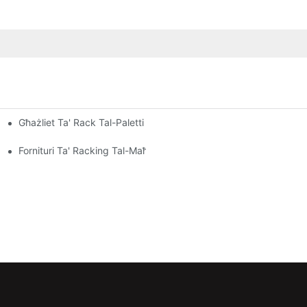
Għażliet Ta' Rack Tal-Paletti Personalizzati: Kif Tfassal Il-Bżonn
jenti Tal-Maħżen
al Kull Industrija
Fornituri Ta' Racking Tal-Maħżen: X'Għandek Tfittex