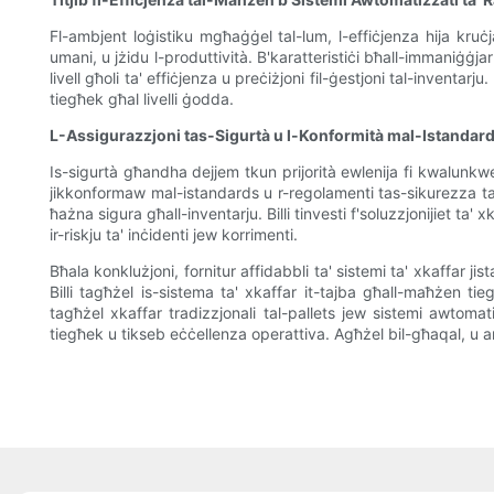
Fl-ambjent loġistiku mgħaġġel tal-lum, l-effiċjenza hija kruċja
umani, u jżidu l-produttività. B'karatteristiċi bħall-immaniġġjar
livell għoli ta' effiċjenza u preċiżjoni fil-ġestjoni tal-inventarju
tiegħek għal livelli ġodda.
L-Assigurazzjoni tas-Sigurtà u l-Konformità mal-Istandards
Is-sigurtà għandha dejjem tkun prijorità ewlenija fi kwalunkwe
jikkonformaw mal-istandards u r-regolamenti tas-sikurezza tal-in
ħażna sigura għall-inventarju. Billi tinvesti f'soluzzjonijiet ta
ir-riskju ta' inċidenti jew korrimenti.
Bħala konklużjoni, fornitur affidabbli ta' sistemi ta' xkaffar ji
Billi tagħżel is-sistema ta' xkaffar it-tajba għall-maħżen tie
tagħżel xkaffar tradizzjonali tal-pallets jew sistemi awtomati
tiegħek u tikseb eċċellenza operattiva. Agħżel bil-għaqal, u ara