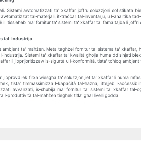
li. Sistemi awtomatizzati ta' xkaffar joffru soluzzjoni sofistikata bie
 awtomatizzat tal-materjali, it-traċċar tal-inventarju, u l-analitika tad-
. Billi tissieħeb ma' fornitur ta' sistemi ta' xkaffar ta' fama tajba li jof
 tal-Industrija
 ambjent ta' maħżen. Meta tagħżel fornitur ta' sistema ta' xkaffar, huw
dustrija. Sistemi ta' xkaffar ta' kwalità għolja huma ddisinjati biex jif
' xkaffar li jipprijoritizzaw is-sigurtà u l-konformità, tista' toħloq am
sta' jipprovdilek firxa wiesgħa ta' soluzzjonijiet ta' xkaffar li huma mfa
għek, tista' timmassimizza l-kapaċità tal-ħażna, ittejjeb l-aċċessibi
zzati avvanzati, is-sħubija ma' fornitur ta' sistemi ta' xkaffar tal-o
 l-produttività tal-maħżen tiegħek titla’ għal livelli ġodda.