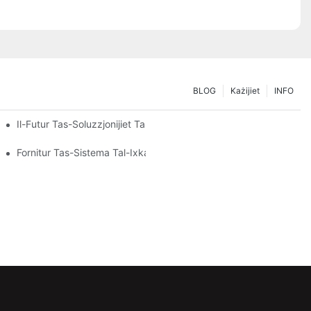
BLOG
Każijiet
INFO
ijiet Ta' Ħażna Tiegħek
Il-Futur Tas-Soluzzjonijiet Tal-Pallet Rack: Xejriet U Innovazzjoniji
Fornitur Tas-Sistema Tal-Ixkaffar: Fatturi Ewlenin Għall-Għażla T